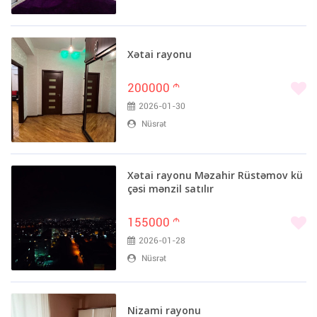
Xətai rayonu
200000
m
2026-01-30
Nüsrət
Xətai rayonu Məzahir Rüstəmov kü
çəsi mənzil satılır
155000
m
2026-01-28
Nüsrət
Nizami rayonu