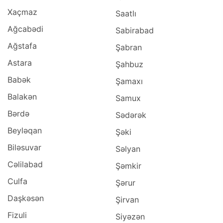
Xaçmaz
Saatlı
Ağcabədi
Sabirabad
Ağstafa
Şabran
Astara
Şahbuz
Babək
Şamaxı
Balakən
Samux
Bərdə
Sədərək
Beyləqan
Şəki
Biləsuvar
Səlyan
Cəlilabad
Şəmkir
Culfa
Şərur
Daşkəsən
Şirvan
Fizuli
Siyəzən