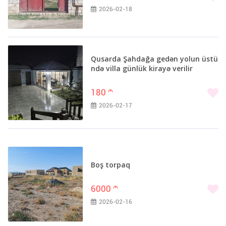
2026-02-18
Qusarda Şahdağa gedən yolun üstü
ndə villa günlük kirayə verilir
180
m
2026-02-17
Boş torpaq
6000
m
2026-02-16