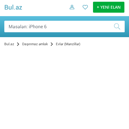
Bul.az
+ YENİ ELAN
Bul.az
Daşınmaz əmlak
Evlər (Mənzillər)
Satış (988)
Kirayə (542)
İcarə (32)
Alış (15)
Bakı (1566)