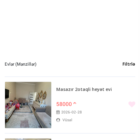
Sumqayıt (5)
Naxçivan (4)
Gəncə (3)
Qusar (2)
Astara (1)
Culfa (1)
İsmayıllı (1)
Şəki (1)
Evlər (Mənzillər)
Filtrlə
Masazır 2otaqli heyət evi
58000
m
2026-02-28
Vüsal