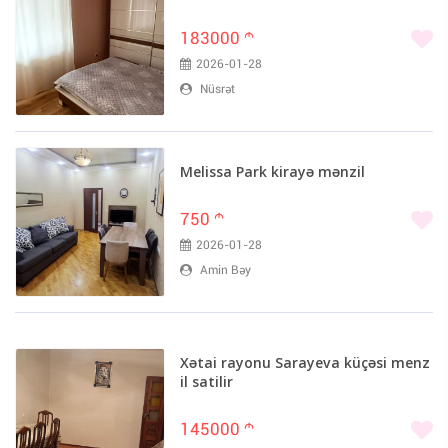
183000
m
2026-01-28
Nüsrət
Melissa Park kirayə mənzil
750
m
2026-01-28
Amin Bəy
Xətai rayonu Sarayeva küçəsi menz
il satilir
145000
m