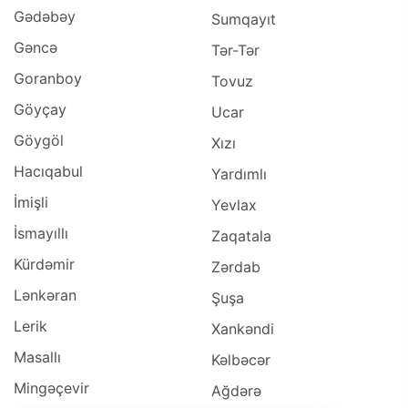
Gədəbəy
Sumqayıt
Gəncə
Tər-Tər
Goranboy
Tovuz
Göyçay
Ucar
Göygöl
Xızı
Hacıqabul
Yardımlı
İmişli
Yevlax
İsmayıllı
Zaqatala
Kürdəmir
Zərdab
Lənkəran
Şuşa
Lerik
Xankəndi
Masallı
Kəlbəcər
Mingəçevir
Ağdərə