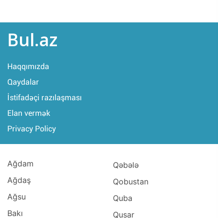
Bul.az
Haqqımızda
Qaydalar
İstifadəçi razılaşması
Elan vermək
Privacy Policy
Ağdam
Qəbələ
Ağdaş
Qobustan
Ağsu
Quba
Bakı
Qusar