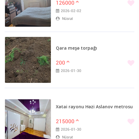
126000
m
2026-02-02
Nüsrət
Qara meşə torpağı
200
m
2026-01-30
Xətai rayonu Həzi Aslanov metrosu
215000
m
2026-01-30
Nüsrət