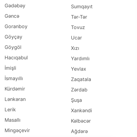
Gədəbəy
Sumqayıt
Gəncə
Tər-Tər
Goranboy
Tovuz
Göyçay
Ucar
Göygöl
Xızı
Hacıqabul
Yardımlı
İmişli
Yevlax
İsmayıllı
Zaqatala
Kürdəmir
Zərdab
Lənkəran
Şuşa
Lerik
Xankəndi
Masallı
Kəlbəcər
Mingəçevir
Ağdərə