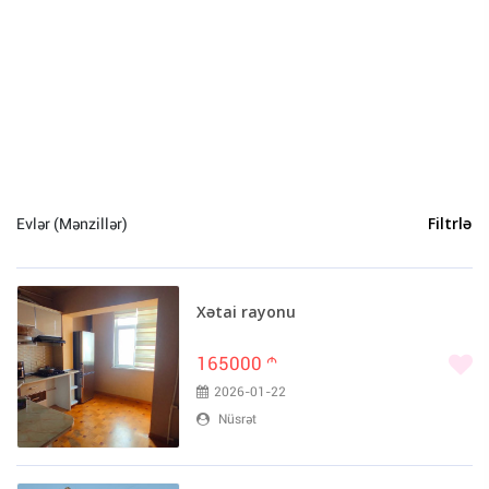
Sumqayıt (5)
Naxçivan (4)
Gəncə (3)
Qusar (2)
Astara (1)
Culfa (1)
İsmayıllı (1)
Şəki (1)
Evlər (Mənzillər)
Filtrlə
Xətai rayonu
165000
m
2026-01-22
Nüsrət