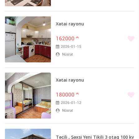
Xətai rayonu
162000
m
2026-01-15
Nüsrət
Xətai rayonu
180000
m
2026-01-12
Nüsrət
Təcili , Şəxsi Yeni Tikili 3 otaq 100 kv