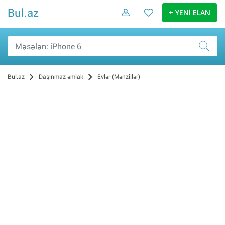
Bul.az
+ YENİ ELAN
Bul.az
Daşınmaz əmlak
Evlər (Mənzillər)
Satış (988)
Kirayə (542)
İcarə (32)
Alış (15)
Bakı (1566)