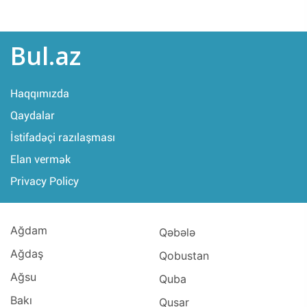
Bul.az
Haqqımızda
Qaydalar
İstifadəçi razılaşması
Elan vermək
Privacy Policy
Ağdam
Qəbələ
Ağdaş
Qobustan
Ağsu
Quba
Bakı
Qusar