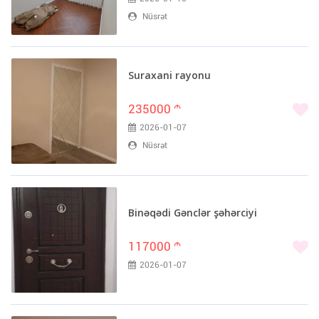
Nüsrət
Suraxani rayonu
235000
m
2026-01-07
Nüsrət
Binəqədi Gənclər şəhərciyi
117000
m
2026-01-07