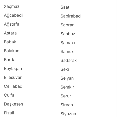
Xaçmaz
Saatlı
Ağcabədi
Sabirabad
Ağstafa
Şabran
Astara
Şahbuz
Babək
Şamaxı
Balakən
Samux
Bərdə
Sədərək
Beyləqan
Şəki
Biləsuvar
Səlyan
Cəlilabad
Şəmkir
Culfa
Şərur
Daşkəsən
Şirvan
Fizuli
Siyəzən