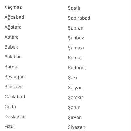
Xaçmaz
Saatlı
Ağcabədi
Sabirabad
Ağstafa
Şabran
Astara
Şahbuz
Babək
Şamaxı
Balakən
Samux
Bərdə
Sədərək
Beyləqan
Şəki
Biləsuvar
Səlyan
Cəlilabad
Şəmkir
Culfa
Şərur
Daşkəsən
Şirvan
Fizuli
Siyəzən