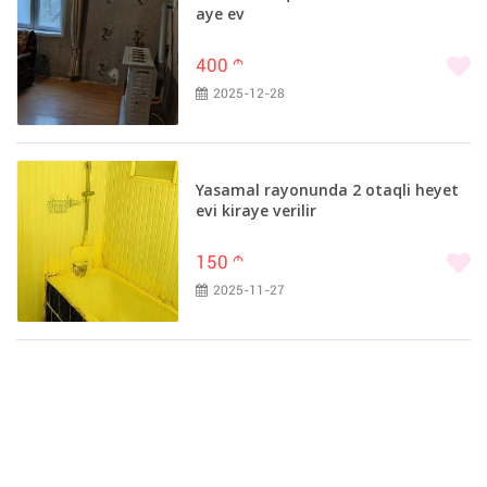
aye ev
400
m
2025-12-28
Yasamal rayonunda 2 otaqli heyet
evi kiraye verilir
150
m
2025-11-27