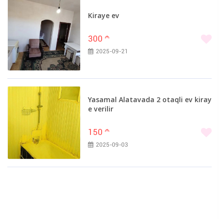
Kiraye ev
300
m
2025-09-21
Yasamal Alatavada 2 otaqli ev kiray
e verilir
150
m
2025-09-03