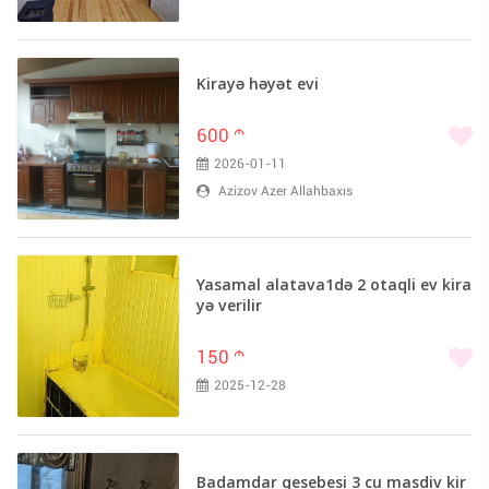
Kirayə həyət evi
600
m
2026-01-11
Azizov Azer Allahbaxıs
Yasamal alatava1də 2 otaqli ev kira
yə verilir
150
m
2025-12-28
Badamdar qesebesi 3 cu masdiv kir