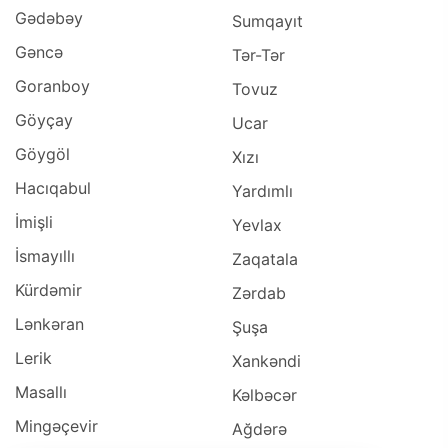
Gədəbəy
Sumqayıt
Gəncə
Tər-Tər
Goranboy
Tovuz
Göyçay
Ucar
Göygöl
Xızı
Hacıqabul
Yardımlı
İmişli
Yevlax
İsmayıllı
Zaqatala
Kürdəmir
Zərdab
Lənkəran
Şuşa
Lerik
Xankəndi
Masallı
Kəlbəcər
Mingəçevir
Ağdərə