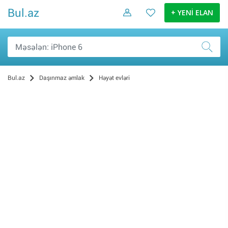
Bul.az
+ YENİ ELAN
Bul.az
Daşınmaz əmlak
Həyət evləri
Evlər (Mənzillər) (1577)
Villalar, bağ evləri (742)
Həyət evləri (311)
Torpaq (133)
Bakida evler (123)
Obyektlər və ofislər (101)
Günlük kirayə evlər, kotteclər və bağlar (23)