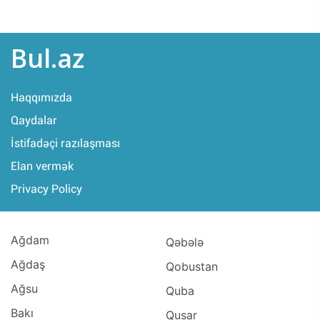
Bul.az
Haqqımızda
Qaydalar
İstifadəçi razılaşması
Elan vermək
Privacy Policy
Ağdam
Qəbələ
Ağdaş
Qobustan
Ağsu
Quba
Bakı
Qusar