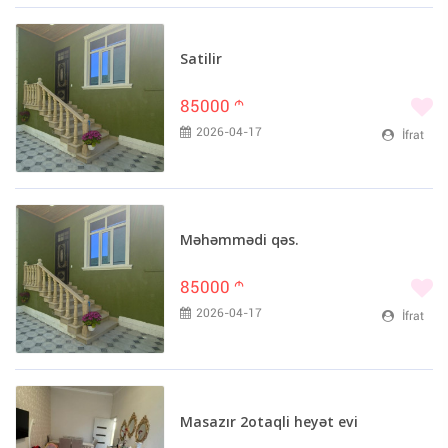
Satilir
85000
m
2026-04-17
İfrat
Məhəmmədi qəs.
85000
m
2026-04-17
İfrat
Masazır 2otaqli heyət evi