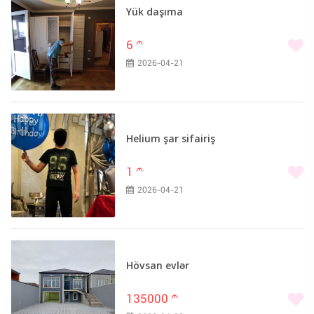
Yük daşıma
6
m
2026-04-21
Helium şar sifairiş
1
m
2026-04-21
Hövsan evlər
135000
m