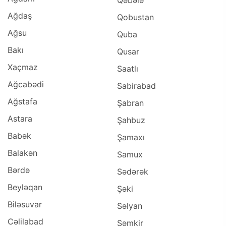
Qəbələ
Ağdaş
Qobustan
Ağsu
Quba
Bakı
Qusar
Xaçmaz
Saatlı
Ağcabədi
Sabirabad
Ağstafa
Şabran
Astara
Şahbuz
Babək
Şamaxı
Balakən
Samux
Bərdə
Sədərək
Beyləqan
Şəki
Biləsuvar
Səlyan
Cəlilabad
Şəmkir