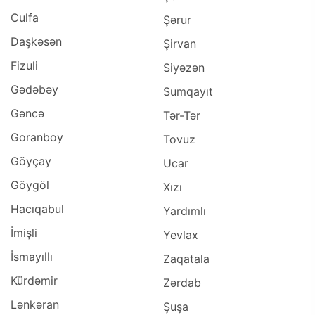
Culfa
Şərur
Daşkəsən
Şirvan
Fizuli
Siyəzən
Gədəbəy
Sumqayıt
Gəncə
Tər-Tər
Goranboy
Tovuz
Göyçay
Ucar
Göygöl
Xızı
Hacıqabul
Yardımlı
İmişli
Yevlax
İsmayıllı
Zaqatala
Kürdəmir
Zərdab
Lənkəran
Şuşa