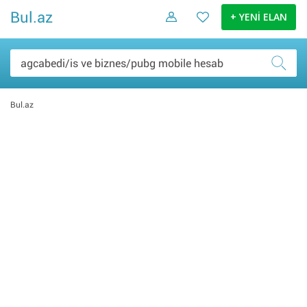
Bul.az
+ YENİ ELAN
Bul.az
Şəxsi əşyalar (0)
Elektronika malları (0)
Ev və bağ (0)
Daşınmaz əmlak (0)
İş və biznes (0)
Nəqliyyat (0)
Hobbi və asudə (0)