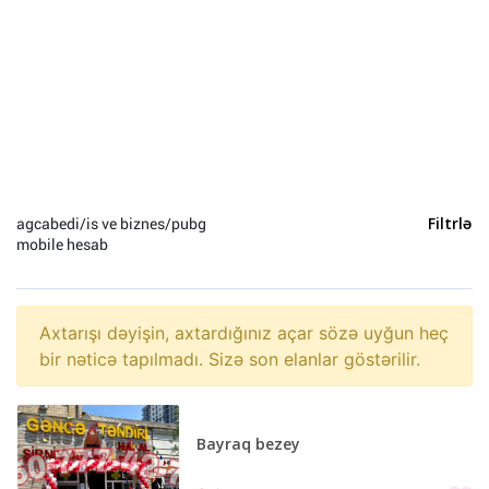
Heyvanlar (0)
Yeni il (0)
Sosial Şəbəkə və Oyun hesabları (0)
agcabedi/is ve biznes/pubg
Filtrlə
mobile hesab
Axtarışı dəyişin, axtardığınız açar sözə uyğun heç
bir nəticə tapılmadı. Sizə son elanlar göstərilir.
Bayraq bezey