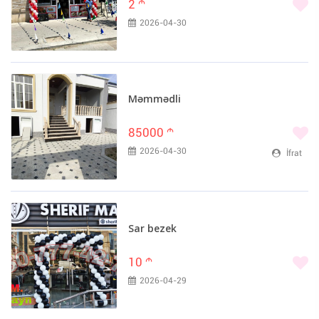
2
m
2026-04-30
Məmmədli
85000
m
2026-04-30
İfrat
Sar bezek
10
m
2026-04-29