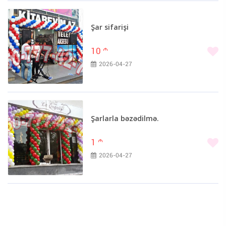
Şar sifarişi
10
m
2026-04-27
Şarlarla bəzədilmə.
1
m
2026-04-27