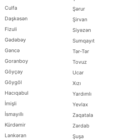
Culfa
Şərur
Daşkəsən
Şirvan
Fizuli
Siyəzən
Gədəbəy
Sumqayıt
Gəncə
Tər-Tər
Goranboy
Tovuz
Göyçay
Ucar
Göygöl
Xızı
Hacıqabul
Yardımlı
İmişli
Yevlax
İsmayıllı
Zaqatala
Kürdəmir
Zərdab
Lənkəran
Şuşa