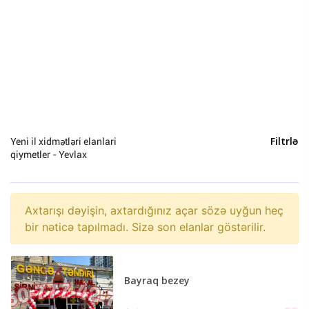
Bakı (11)
Yeni il xidmətləri elanlari
Filtrlə
qiymetler - Yevlax
Axtarışı dəyişin, axtardığınız açar sözə uyğun heç
bir nəticə tapılmadı. Sizə son elanlar göstərilir.
Bayraq bezey