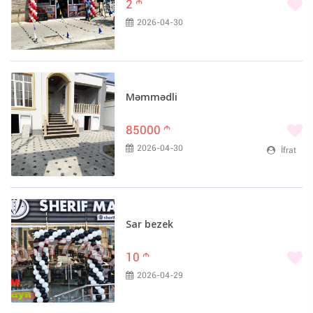
2
m
2026-04-30
Məmmədli
85000
m
2026-04-30
İfrat
Sar bezek
10
m
2026-04-29