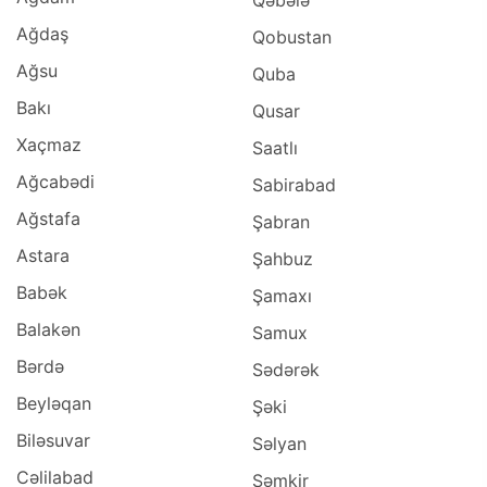
Qəbələ
Ağdaş
Qobustan
Ağsu
Quba
Bakı
Qusar
Xaçmaz
Saatlı
Ağcabədi
Sabirabad
Ağstafa
Şabran
Astara
Şahbuz
Babək
Şamaxı
Balakən
Samux
Bərdə
Sədərək
Beyləqan
Şəki
Biləsuvar
Səlyan
Cəlilabad
Şəmkir