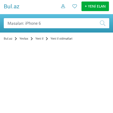
Bul.az
+ YENİ ELAN
Bul.az
Yevlax
Yeni il
Yeni il xidmətləri
Yeni il hədiyyələri (0)
Yeni il ağacları (0)
Yeni il oyuncaqları və bəzəkləri (0)
Digər yeni il məhsulları (0)
Yeni il xidmətləri (0)