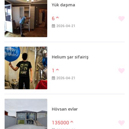
Yük daşıma
6
m
2026-04-21
Helium şar sifairiş
1
m
2026-04-21
Hövsan evlər
135000
m