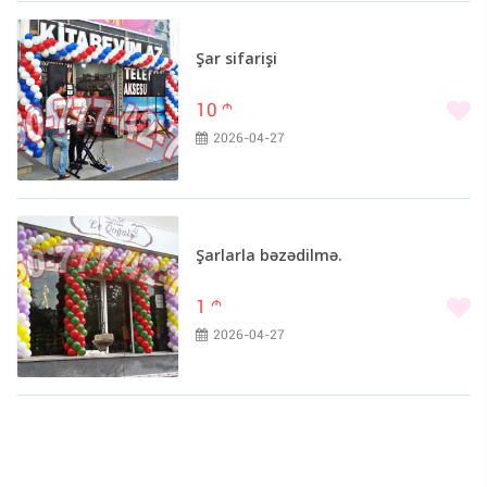
Şar sifarişi
10
m
2026-04-27
Şarlarla bəzədilmə.
1
m
2026-04-27