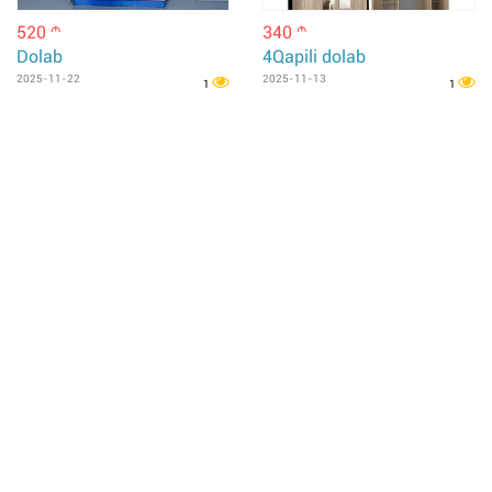
520
340
m
m
Dolab
4Qapili dolab
2025-11-22
2025-11-13
1
1