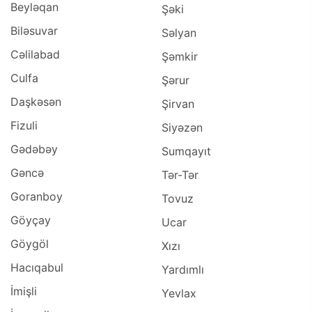
Beyləqan
Şəki
Biləsuvar
Səlyan
Cəlilabad
Şəmkir
Culfa
Şərur
Daşkəsən
Şirvan
Fizuli
Siyəzən
Gədəbəy
Sumqayıt
Gəncə
Tər-Tər
Goranboy
Tovuz
Göyçay
Ucar
Göygöl
Xızı
Hacıqabul
Yardımlı
İmişli
Yevlax