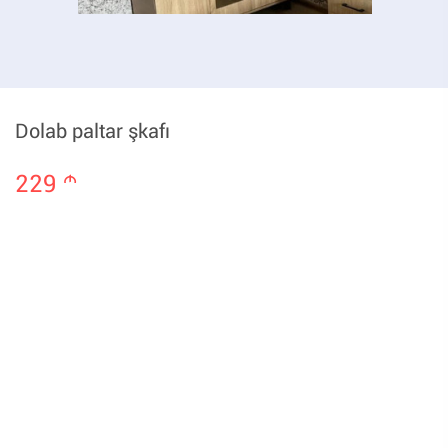
Dolab paltar şkafı
229
m