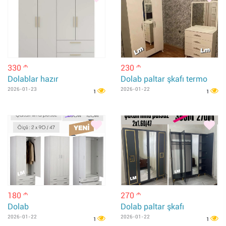
330
230
m
m
Dolablar hazır
Dolab paltar şkafı termo
2026-01-23
2026-01-22
1
1
180
270
m
m
Dolab
Dolab paltar şkafı
2026-01-22
2026-01-22
1
1