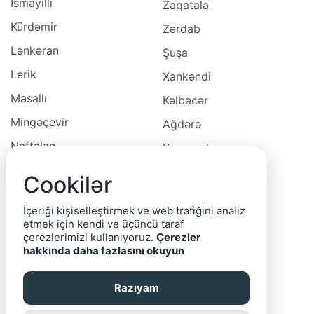
İsmayıllı
Zaqatala
Kürdəmir
Zərdab
Lənkəran
Şuşa
Lerik
Xankəndi
Masallı
Kəlbəcər
Mingəçevir
Ağdərə
Naftalan
Xocavəd
Naxçivan
Xocalı
Cookilər
Neftçala
Laçın
İçeriği kişiselleştirmek ve web trafiğini analiz
Oğuz
Cəbrayıl
etmek için kendi ve üçüncü taraf
çerezlerimizi kullanıyoruz.
Çerezler
Ordubad
Qubadlı
hakkında daha fazlasını okuyun
Qax
Zəngilan
Razıyam
Qazax