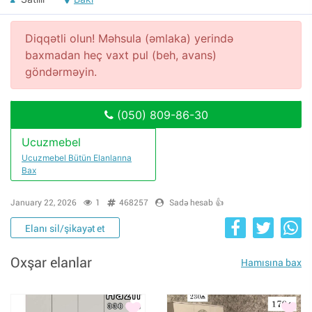
Diqqətli olun! Məhsula (əmlaka) yerində
baxmadan heç vaxt pul (beh, avans)
göndərməyin.
(050) 809-86-30
Ucuzmebel
Ucuzmebel Bütün Elanlarına
Bax
January 22, 2026
1
468257
Sadə hesab 👍
Elanı sil/şikayət et
Oxşar elanlar
Hamısına bax