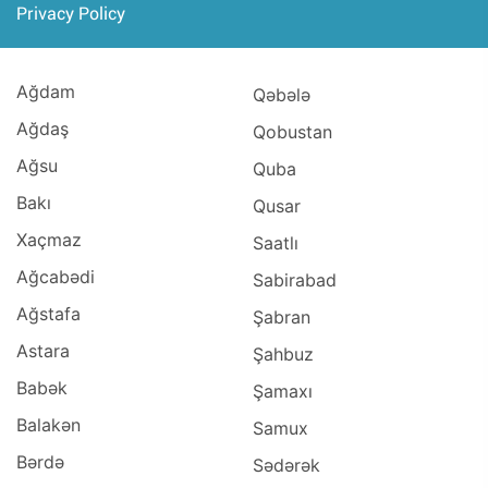
Privacy Policy
Ağdam
Qəbələ
Ağdaş
Qobustan
Ağsu
Quba
Bakı
Qusar
Xaçmaz
Saatlı
Ağcabədi
Sabirabad
Ağstafa
Şabran
Astara
Şahbuz
Babək
Şamaxı
Balakən
Samux
Bərdə
Sədərək