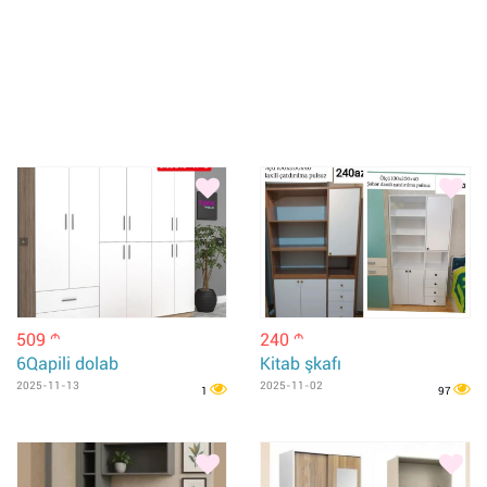
509
240
m
m
6Qapili dolab
Kitab şkafı
2025-11-13
2025-11-02
1
97