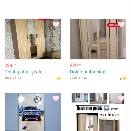
229
270
m
m
Dolab paltar şkafı
Dolab paltar şkafı
2026-01-22
2026-01-22
1
1