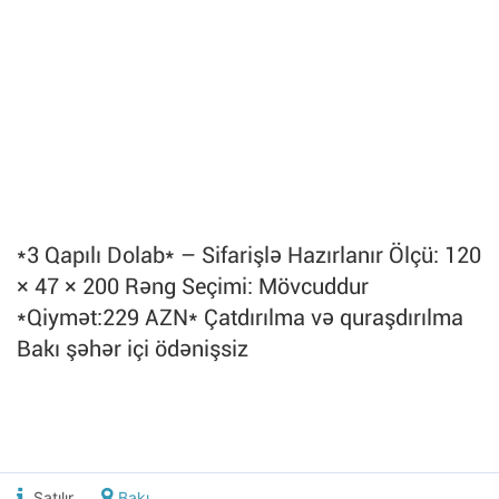
*3 Qapılı Dolab* – Sifarişlə Hazırlanır Ölçü: 120
× 47 × 200 Rəng Seçimi: Mövcuddur
*Qiymət:229 AZN* Çatdırılma və quraşdırılma
Bakı şəhər içi ödənişsiz
Satılır
Bakı