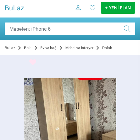
Bul.az
+ YENİ ELAN
Bul.az
Bakı
Ev və bağ
Mebel və interyer
Dolab