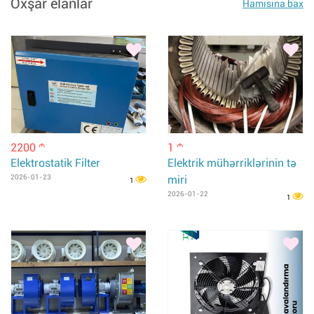
Oxşar elanlar
Hamısına bax
2200
1
m
m
Elektrostatik Filter
Elektrik mühərriklərinin tə
2026-01-23
miri
1
2026-01-22
1