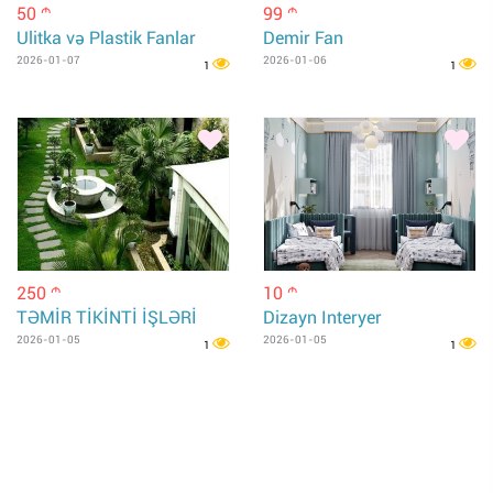
50
99
m
m
Ulitka və Plastik Fanlar
Demir Fan
2026-01-07
2026-01-06
1
1
250
10
m
m
TƏMİR TİKİNTİ İŞLƏRİ
Dizayn Interyer
2026-01-05
2026-01-05
1
1