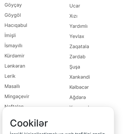
Göyçay
Ucar
Göygöl
Xızı
Hacıqabul
Yardımlı
İmişli
Yevlax
İsmayıllı
Zaqatala
Kürdəmir
Zərdab
Lənkəran
Şuşa
Lerik
Xankəndi
Masallı
Kəlbəcər
Mingəçevir
Ağdərə
Naftalan
Xocavəd
Naxçivan
Xocalı
Cookilər
Neftçala
Laçın