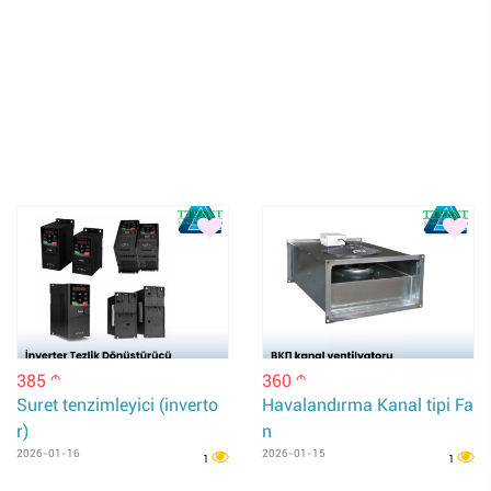
385
360
m
m
Suret tenzimleyici (inverto
Havalandırma Kanal tipi Fa
r)
n
2026-01-16
2026-01-15
1
1