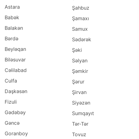
Astara
Şahbuz
Babək
Şamaxı
Balakən
Samux
Bərdə
Sədərək
Beyləqan
Şəki
Biləsuvar
Səlyan
Cəlilabad
Şəmkir
Culfa
Şərur
Daşkəsən
Şirvan
Fizuli
Siyəzən
Gədəbəy
Sumqayıt
Gəncə
Tər-Tər
Goranboy
Tovuz