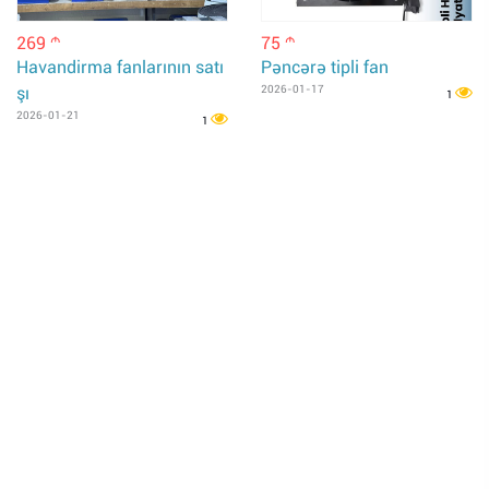
269
75
m
m
Havandirma fanlarının satı
Pəncərə tipli fan
şı
2026-01-17
1
2026-01-21
1