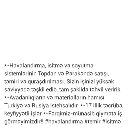
**Havalandırma, isitmə və soyutma
sistemlərinin Topdan və Pərakəndə satışı,
təmiri və quraşdırılması. Sizin işinizi yüksək
səviyyədə təşkil edib, tam şəkildə təhvil veririk.
**Avadanlıqların və materialların hamısı
Turkiyə və Rusiya istehsalıdır. **17 illik təcrübə,
keyfiyyətli işlər **Fərqimiz-münasib qiymətə iş
görməyimizdir!! #havalandırma #temir #isitmə