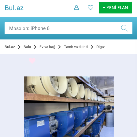
Bul.az
+ YENİ ELAN
Bul.az
Bakı
Ev və bağ
Təmir və tikinti
Digər