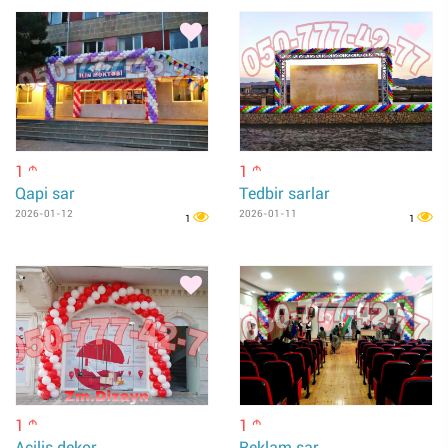
1
1
m
m
Qapi sar
Tedbir sarlar
2026-01-12
2026-01-11
1
1
1
1
m
m
Acilis dekor
Reklam sar