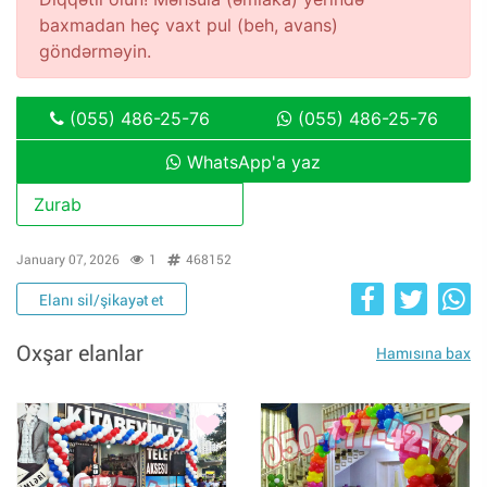
baxmadan heç vaxt pul (beh, avans)
göndərməyin.
(055) 486-25-76
(055) 486-25-76
WhatsApp'a yaz
Zurab
January 07, 2026
1
468152
Elanı sil/şikayət et
Oxşar elanlar
Hamısına bax