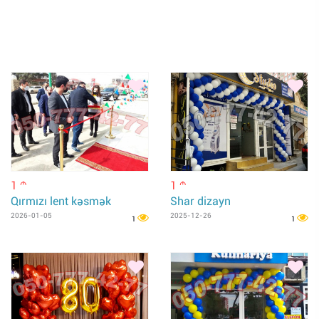
1
1
m
m
Qırmızı lent kəsmək
Shar dizayn
2026-01-05
2025-12-26
1
1