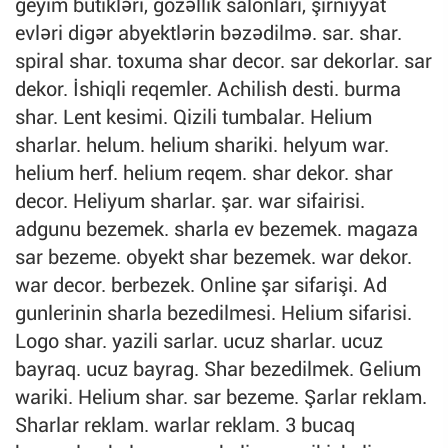
geyim butikləri, gözəllik salonları, şirniyyat
evləri digər abyektlərin bəzədilmə. sar. shar.
spiral shar. toxuma shar decor. sar dekorlar. sar
dekor. İshiqli reqemler. Achilish desti. burma
shar. Lent kesimi. Qizili tumbalar. Helium
sharlar. helum. helium shariki. helyum war.
helium herf. helium reqem. shar dekor. shar
decor. Heliyum sharlar. şar. war sifairisi.
adgunu bezemek. sharla ev bezemek. magaza
sar bezeme. obyekt shar bezemek. war dekor.
war decor. berbezek. Online şar sifarişi. Ad
gunlerinin sharla bezedilmesi. Helium sifarisi.
Logo shar. yazili sarlar. ucuz sharlar. ucuz
bayraq. ucuz bayrag. Shar bezedilmek. Gelium
wariki. Helium shar. sar bezeme. Şarlar reklam.
Sharlar reklam. warlar reklam. 3 bucaq