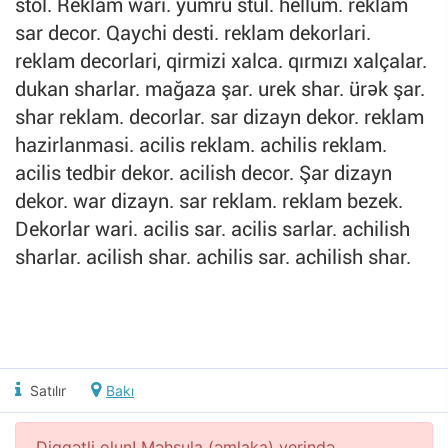
stol. Reklam wari. yumru stul. hellum. reklam
sar decor. Qaychi desti. reklam dekorlari.
reklam decorlari, qirmizi xalca. qırmızı xalçalar.
dukan sharlar. mağaza şar. urek shar. ürək şar.
shar reklam. decorlar. sar dizayn dekor. reklam
hazirlanmasi. acilis reklam. achilis reklam.
acilis tedbir dekor. acilish decor. Şar dizayn
dekor. war dizayn. sar reklam. reklam bezek.
Dekorlar wari. acilis sar. acilis sarlar. achilish
sharlar. acilish shar. achilis sar. achilish shar.
Satılır
Bakı
Diqqətli olun! Məhsula (əmlaka) yerində