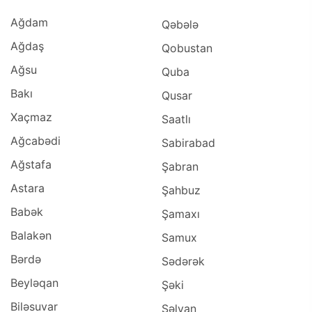
Ağdam
Qəbələ
Ağdaş
Qobustan
Ağsu
Quba
Bakı
Qusar
Xaçmaz
Saatlı
Ağcabədi
Sabirabad
Ağstafa
Şabran
Astara
Şahbuz
Babək
Şamaxı
Balakən
Samux
Bərdə
Sədərək
Beyləqan
Şəki
Biləsuvar
Səlyan