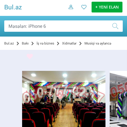
Bul.az
+ YENİ ELAN
Bul.az
Bakı
İş və biznes
Xidmətlər
Musiqi və əyləncə