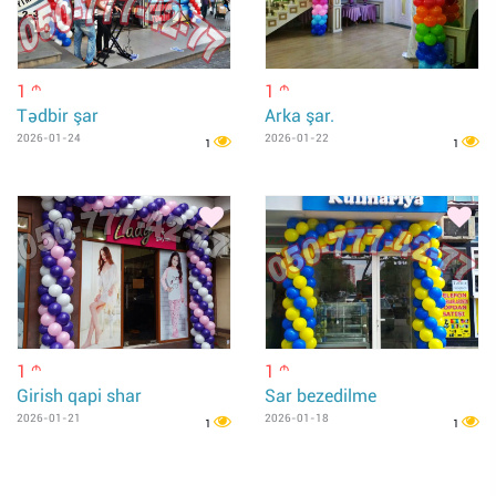
1
1
m
m
Tədbir şar
Arka şar.
2026-01-24
2026-01-22
1
1
1
1
m
m
Girish qapi shar
Sar bezedilme
2026-01-21
2026-01-18
1
1