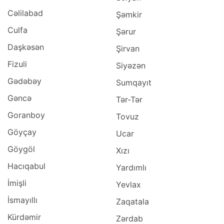
Cəlilabad
Şəmkir
Culfa
Şərur
Daşkəsən
Şirvan
Fizuli
Siyəzən
Gədəbəy
Sumqayıt
Gəncə
Tər-Tər
Goranboy
Tovuz
Göyçay
Ucar
Göygöl
Xızı
Hacıqabul
Yardımlı
İmişli
Yevlax
İsmayıllı
Zaqatala
Kürdəmir
Zərdab