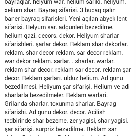
bayraqlar. helyum war. helium sariki. heliyum.
xelium shar. Bayraq sifarisi. 3 bucaq qalın
baner bayraq sifarisleri. Yeni açılan abyek lent
sifarisi. Helyum sar. adgunleri bezedilme.
helium qazi. decors. dekor. Heliyum sharlar
sifarishleri. şarlar dekor. Reklam shar dekorlar.
reklam. shar decor reklam. sar decor reklam.
war dekor reklam. sarlar. . sharlar. warlar.
reklam shar decor. reklam sar decor. reklam şar
decor. Reklam şarları. ulduz helium. Ad gunu
bezedilmesi. Heliyum şar sifarişi. Helium ve adi
sharlarla bezedilmeler. Reklam warlari.
Grilanda sharlar. toxunma sharlar. Bayrag
sifarishi. Ad gunu dekor. decor. Acilish
tedbirinde shar bezeme. zer yagisi, shar yagisi.
şar sifarişi. surpriz bəzədilmə. Reklam sar