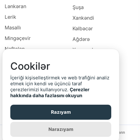
Lənkəran
Şuşa
Lerik
Xankəndi
Masallı
Kəlbəcər
Mingəçevir
Ağdərə
Naftalan
Xocavəd
Naxçivan
Xocalı
Cookilər
Neftçala
Laçın
İçeriği kişiselleştirmek ve web trafiğini analiz
Oğuz
Cəbrayıl
etmek için kendi ve üçüncü taraf
çerezlerimizi kullanıyoruz.
Çerezler
Ordubad
Qubadlı
hakkında daha fazlasını okuyun
Qax
Zəngilan
Razıyam
Qazax
Narazıyam
Saytın rəhbərliyi reklam bannerlərinin və yerləşdirilmiş elanların
məzmununa görə məsuliyyət daşımır.