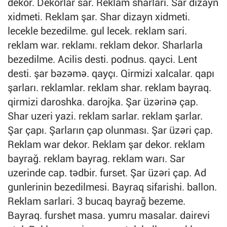
dekor. Dekorlar sar. Reklam sharlari. Sar dizayn
xidmeti. Reklam şar. Shar dizayn xidmeti.
lecekle bezedilme. gul lecek. reklam sari.
reklam war. reklamı. reklam dekor. Sharlarla
bezedilme. Acilis desti. podnus. qayci. Lent
desti. şar bəzəmə. qayçı. Qirmizi xalcalar. qapı
şarları. reklamlar. reklam shar. reklam bayraq.
qirmizi daroshka. darojka. Şar üzərinə çap.
Shar uzeri yazi. reklam sarlar. reklam şarlar.
Şar çapı. Şarların çap olunması. Şar üzəri çap.
Reklam war dekor. Reklam şar dekor. reklam
bayrağ. reklam bayrag. reklam warı. Sar
uzerinde cap. tədbir. furset. Şar üzəri çap. Ad
gunlerinin bezedilmesi. Bayraq sifarishi. ballon.
Reklam sarlari. 3 bucaq bayrağ bezeme.
Bayraq. furshet masa. yumru masalar. dairevi