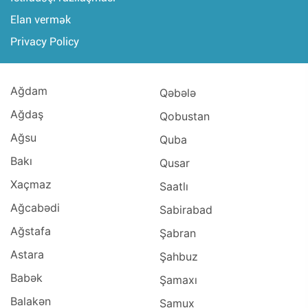
Elan vermək
Privacy Policy
Ağdam
Qəbələ
Ağdaş
Qobustan
Ağsu
Quba
Bakı
Qusar
Xaçmaz
Saatlı
Ağcabədi
Sabirabad
Ağstafa
Şabran
Astara
Şahbuz
Babək
Şamaxı
Balakən
Samux