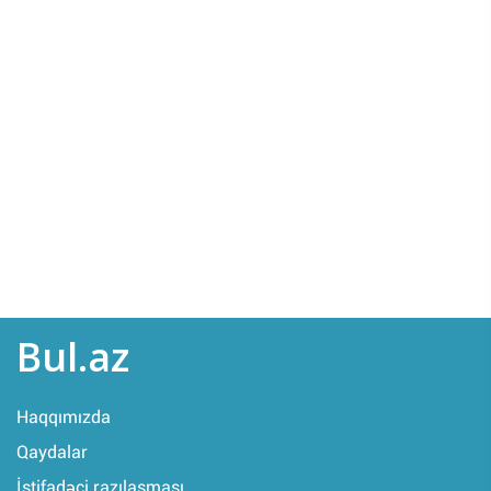
Bul.az
Haqqımızda
Qaydalar
İstifadəçi razılaşması