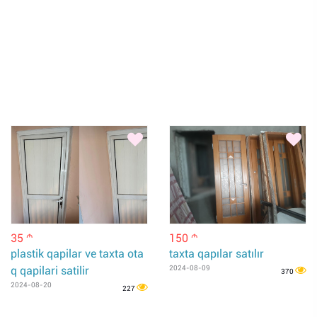
35
150
m
m
plastik qapilar ve taxta ota
taxta qapılar satılır
q qapilari satilir
2024-08-09
370
2024-08-20
227