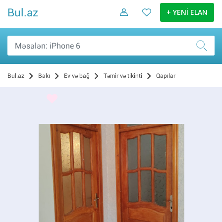
Bul.az
+ YENİ ELAN
Bul.az
Bakı
Ev və bağ
Təmir və tikinti
Qapılar