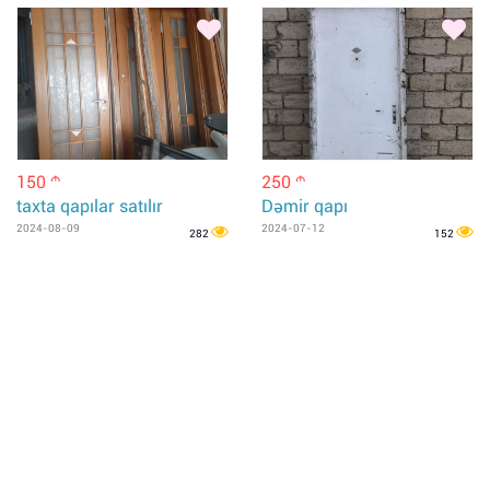
150
250
m
m
taxta qapılar satılır
Dəmir qapı
2024-08-09
2024-07-12
282
152