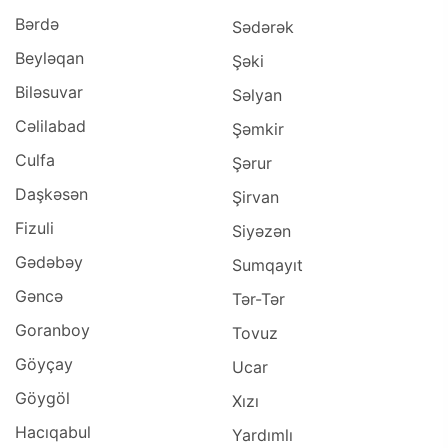
Bərdə
Sədərək
Beyləqan
Şəki
Biləsuvar
Səlyan
Cəlilabad
Şəmkir
Culfa
Şərur
Daşkəsən
Şirvan
Fizuli
Siyəzən
Gədəbəy
Sumqayıt
Gəncə
Tər-Tər
Goranboy
Tovuz
Göyçay
Ucar
Göygöl
Xızı
Hacıqabul
Yardımlı