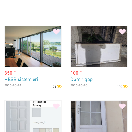
350
100
m
m
HBSB sistemleri
Dəmir qapı
2025-08-01
2025-05-03
24
100