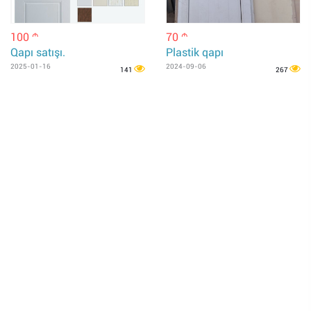
100
70
m
m
Qapı satışı.
Plastik qapı
2025-01-16
2024-09-06
141
267