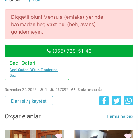
Diqqətli olun! Məhsula (əmlaka) yerində
baxmadan heç vaxt pul (beh, avans)
göndərməyin.
(055) 729-51-43
Sadi Qafari
Sadi Qafari Bütün Elanlarına
Bax
November 24, 2025
1
467897
Sadə hesab 👍
Elanı sil/şikayət et
Oxşar elanlar
Hamısına bax