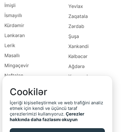
İmişli
Yevlax
İsmayıllı
Zaqatala
Kürdəmir
Zərdab
Lənkəran
Şuşa
Lerik
Xankəndi
Masallı
Kəlbəcər
Mingəçevir
Ağdərə
Naftalan
Xocavəd
Naxçivan
Xocalı
Cookilər
Neftçala
Laçın
İçeriği kişiselleştirmek ve web trafiğini analiz
Oğuz
Cəbrayıl
etmek için kendi ve üçüncü taraf
çerezlerimizi kullanıyoruz.
Çerezler
Ordubad
Qubadlı
hakkında daha fazlasını okuyun
Qax
Zəngilan