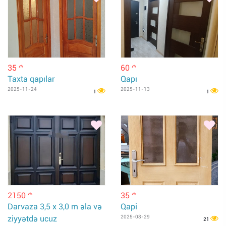
35
60
m
m
Taxta qapılar
Qapı
2025-11-24
2025-11-13
1
1
2150
35
m
m
Darvaza 3,5 x 3,0 m əla və
Qapi
ziyyətdə ucuz
2025-08-29
21