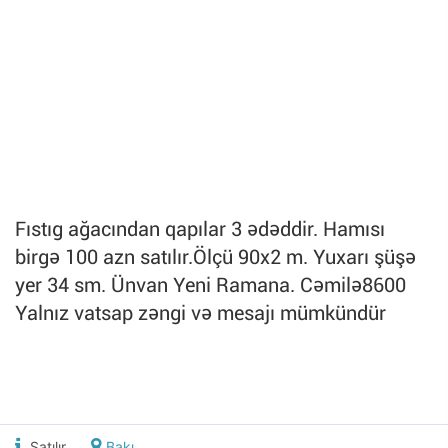
Fıstıg ağacından qapılar 3 ədəddir. Hamısı
birgə 100 azn satılır.Ölçü 90x2 m. Yuxarı şüşə
yer 34 sm. Ünvan Yeni Ramana. Cəmilə8600
Yalnız vatsap zəngi və mesajı mümkündür
Satılır
Bakı