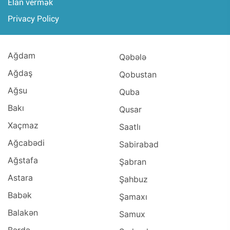
Elan vermək
Privacy Policy
Ağdam
Qəbələ
Ağdaş
Qobustan
Ağsu
Quba
Bakı
Qusar
Xaçmaz
Saatlı
Ağcabədi
Sabirabad
Ağstafa
Şabran
Astara
Şahbuz
Babək
Şamaxı
Balakən
Samux
Bərdə