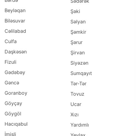
Sədərək
Beyləqan
Şəki
Biləsuvar
Səlyan
Cəlilabad
Şəmkir
Culfa
Şərur
Daşkəsən
Şirvan
Fizuli
Siyəzən
Gədəbəy
Sumqayıt
Gəncə
Tər-Tər
Goranboy
Tovuz
Göyçay
Ucar
Göygöl
Xızı
Hacıqabul
Yardımlı
İmişli
Yevlax