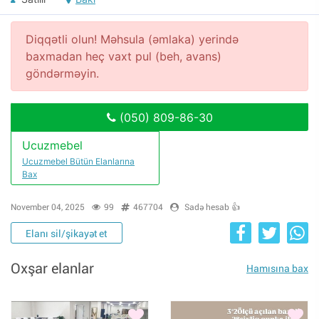
Diqqətli olun! Məhsula (əmlaka) yerində
baxmadan heç vaxt pul (beh, avans)
göndərməyin.
(050) 809-86-30
Ucuzmebel
Ucuzmebel Bütün Elanlarına
Bax
November 04, 2025
99
467704
Sadə hesab 👍
Elanı sil/şikayət et
Oxşar elanlar
Hamısına bax