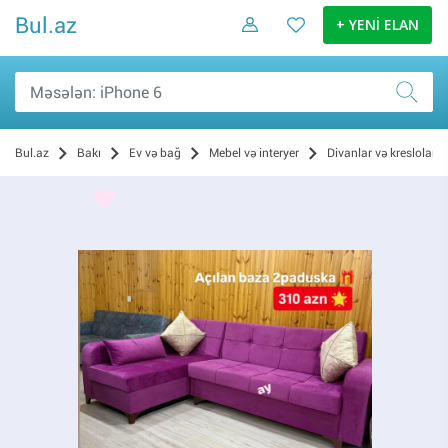
Bul.az
+ YENİ ELAN
Bul.az
Bakı
Ev və bağ
Mebel və interyer
Divanlar və kreslolar