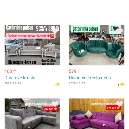
400
579
m
m
Divan ve kreslo
Divan ve kreslo desti
2025-12-23
2025-12-23
1
1