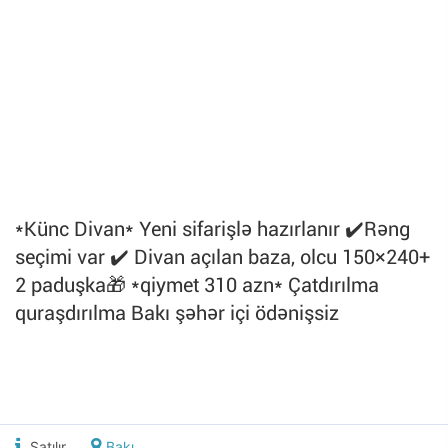
*Künc Divan* Yeni sifarişlə hazırlanır ✔️Rəng
seçimi var ✔️ Divan açılan baza, olcu 150×240+
2 paduşka🎁 *qiymet 310 azn* Çatdırılma
quraşdırılma Bakı şəhər içi ödənişsiz
Satılır
Bakı