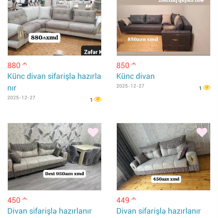
880
850
m
m
Künc divan sifarişlə hazırla
Künc divan
nır
2025-12-27
1
2025-12-27
1
450
449
m
m
Divan sifarişlə hazırlanır
Divan sifarişlə hazırlanır