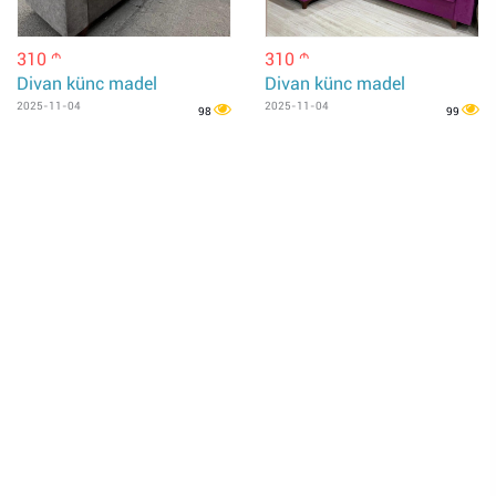
310
310
m
m
Divan künc madel
Divan künc madel
2025-11-04
2025-11-04
98
99