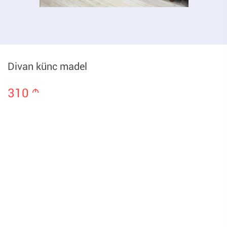
Divan künc madel
310
m