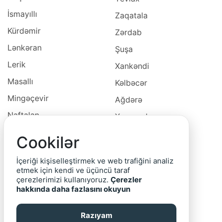
İsmayıllı
Zaqatala
Kürdəmir
Zərdab
Lənkəran
Şuşa
Lerik
Xankəndi
Masallı
Kəlbəcər
Mingəçevir
Ağdərə
Naftalan
Xocavəd
Naxçivan
Xocalı
Cookilər
Neftçala
Laçın
İçeriği kişiselleştirmek ve web trafiğini analiz
Oğuz
Cəbrayıl
etmek için kendi ve üçüncü taraf
çerezlerimizi kullanıyoruz.
Çerezler
Ordubad
Qubadlı
hakkında daha fazlasını okuyun
Qax
Zəngilan
Razıyam
Qazax