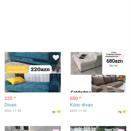
220
680
m
m
Divan
Künc divan
2025-11-02
2025-11-02
91
79