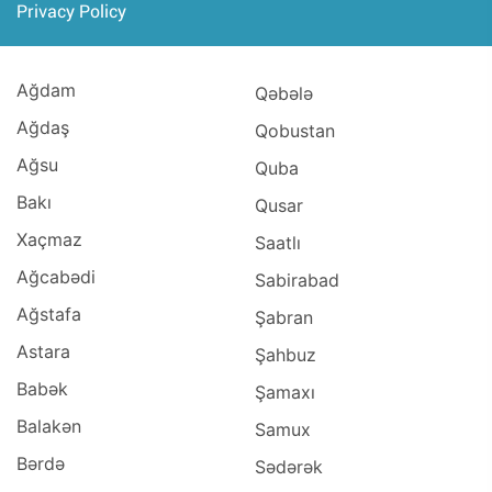
Privacy Policy
Ağdam
Qəbələ
Ağdaş
Qobustan
Ağsu
Quba
Bakı
Qusar
Xaçmaz
Saatlı
Ağcabədi
Sabirabad
Ağstafa
Şabran
Astara
Şahbuz
Babək
Şamaxı
Balakən
Samux
Bərdə
Sədərək