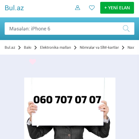
Bul.az
+ YENİ ELAN
Bul.az
Bakı
Elektronika malları
Nömrələr və SİM-kartlar
Naxtel