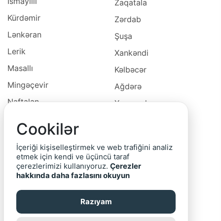
İsmayıllı
Zaqatala
Kürdəmir
Zərdab
Lənkəran
Şuşa
Lerik
Xankəndi
Masallı
Kəlbəcər
Mingəçevir
Ağdərə
Naftalan
Xocavəd
Naxçivan
Xocalı
Cookilər
Neftçala
Laçın
İçeriği kişiselleştirmek ve web trafiğini analiz
Oğuz
Cəbrayıl
etmek için kendi ve üçüncü taraf
çerezlerimizi kullanıyoruz.
Çerezler
Ordubad
Qubadlı
hakkında daha fazlasını okuyun
Qax
Zəngilan
Razıyam
Qazax