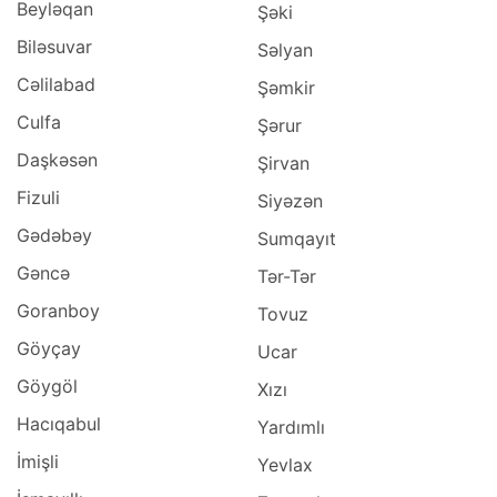
Beyləqan
Şəki
Biləsuvar
Səlyan
Cəlilabad
Şəmkir
Culfa
Şərur
Daşkəsən
Şirvan
Fizuli
Siyəzən
Gədəbəy
Sumqayıt
Gəncə
Tər-Tər
Goranboy
Tovuz
Göyçay
Ucar
Göygöl
Xızı
Hacıqabul
Yardımlı
İmişli
Yevlax