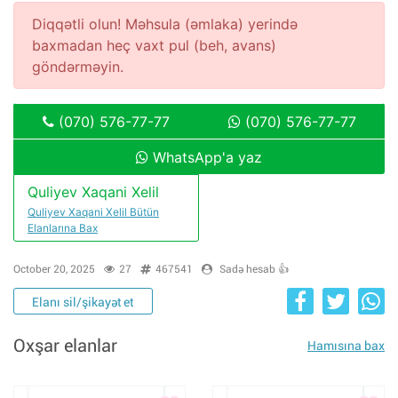
Diqqətli olun! Məhsula (əmlaka) yerində
baxmadan heç vaxt pul (beh, avans)
göndərməyin.
(070) 576-77-77
(070) 576-77-77
WhatsApp'a yaz
Quliyev Xaqani Xelil
Quliyev Xaqani Xelil Bütün
Elanlarına Bax
October 20, 2025
27
467541
Sadə hesab 👍
Elanı sil/şikayət et
Oxşar elanlar
Hamısına bax