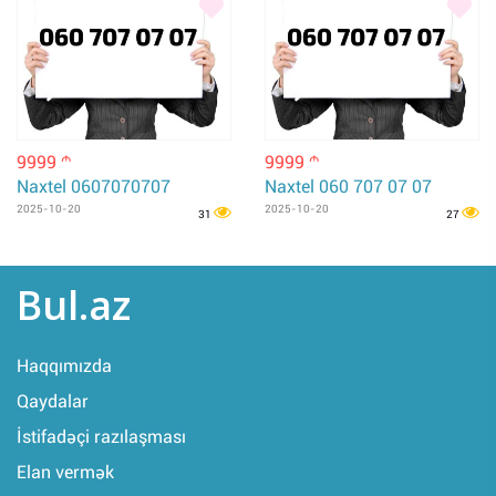
9999
9999
m
m
Naxtel 0607070707
Naxtel 060 707 07 07
2025-10-20
2025-10-20
31
27
Bul.az
Haqqımızda
Qaydalar
İstifadəçi razılaşması
Elan vermək