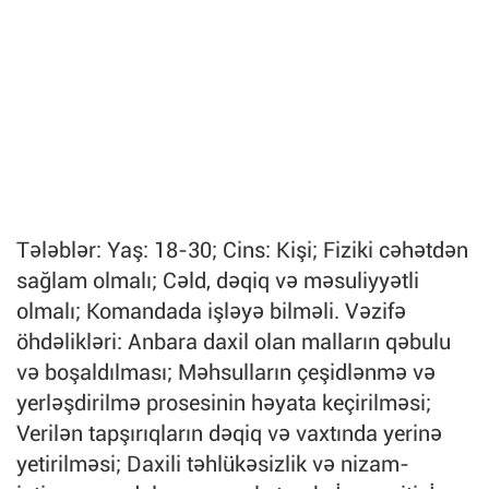
Tələblər: Yaş: 18-30; Cins: Kişi; Fiziki cəhətdən
sağlam olmalı; Cəld, dəqiq və məsuliyyətli
olmalı; Komandada işləyə bilməli. Vəzifə
öhdəlikləri: Anbara daxil olan malların qəbulu
və boşaldılması; Məhsulların çeşidlənmə və
yerləşdirilmə prosesinin həyata keçirilməsi;
Verilən tapşırıqların dəqiq və vaxtında yerinə
yetirilməsi; Daxili təhlükəsizlik və nizam-