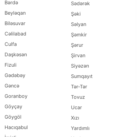
Bərdə
Sədərək
Beyləqan
Şəki
Biləsuvar
Səlyan
Cəlilabad
Şəmkir
Culfa
Şərur
Daşkəsən
Şirvan
Fizuli
Siyəzən
Gədəbəy
Sumqayıt
Gəncə
Tər-Tər
Goranboy
Tovuz
Göyçay
Ucar
Göygöl
Xızı
Hacıqabul
Yardımlı