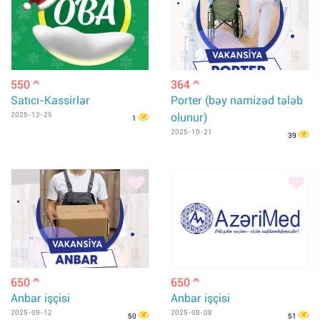
550
364
m
m
Satıcı-Kassirlər
Porter (bəy namizəd tələb
2025-12-25
olunur)
1
2025-10-21
39
650
650
m
m
Anbar işçisi
Anbar işçisi
2025-09-12
2025-08-08
50
51