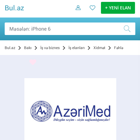
Bul.az
+ YENİ ELAN
Bul.az
Bakı
İş və biznes
İş elanları
Xidmət
Fəhlə