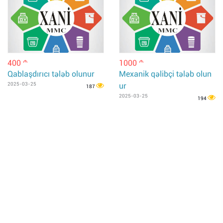
400
1000
m
m
Qablaşdırıcı tələb olunur
Mexanik qəlibçi tələb olun
2025-03-25
ur
187
2025-03-25
194