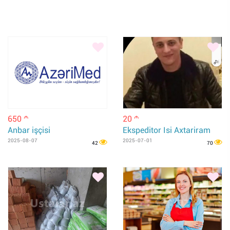
650
20
m
m
Anbar işçisi
Ekspeditor Isi Axtariram
2025-08-07
2025-07-01
42
70