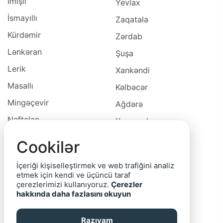
İmişli
Yevlax
İsmayıllı
Zaqatala
Kürdəmir
Zərdab
Lənkəran
Şuşa
Lerik
Xankəndi
Masallı
Kəlbəcər
Mingəçevir
Ağdərə
Naftalan
Xocavəd
Naxçivan
Xocalı
Cookilər
Neftçala
Laçın
İçeriği kişiselleştirmek ve web trafiğini analiz
Oğuz
Cəbrayıl
etmek için kendi ve üçüncü taraf
çerezlerimizi kullanıyoruz.
Çerezler
Ordubad
Qubadlı
hakkında daha fazlasını okuyun
Qax
Zəngilan
Razıyam
Qazax