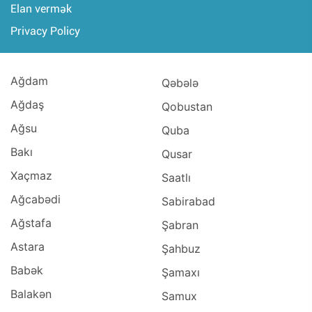
Elan vermək
Privacy Policy
Ağdam
Qəbələ
Ağdaş
Qobustan
Ağsu
Quba
Bakı
Qusar
Xaçmaz
Saatlı
Ağcabədi
Sabirabad
Ağstafa
Şabran
Astara
Şahbuz
Babək
Şamaxı
Balakən
Samux