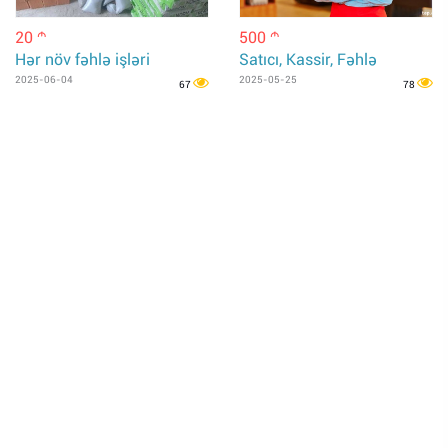
20
500
m
m
Hər növ fəhlə işləri
Satıcı, Kassir, Fəhlə
2025-06-04
2025-05-25
67
78