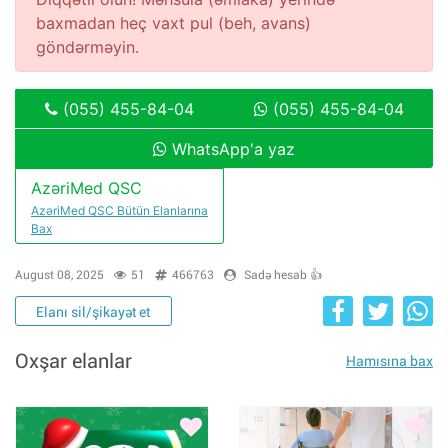
baxmadan heç vaxt pul (beh, avans)
göndərməyin.
(055) 455-84-04
(055) 455-84-04
WhatsApp'a yaz
AzəriMed QSC
AzəriMed QSC Bütün Elanlarına
Bax
August 08, 2025
51
466763
Sadə hesab 👍
Elanı sil/şikayət et
Oxşar elanlar
Hamısına bax