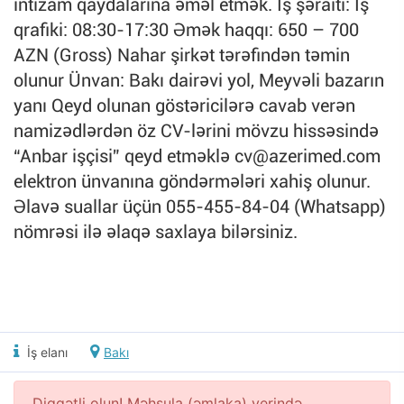
intizam qaydalarına əməl etmək. İş şəraiti: İş
qrafiki: 08:30-17:30 Əmək haqqı: 650 – 700
AZN (Gross) Nahar şirkət tərəfindən təmin
olunur Ünvan: Bakı dairəvi yol, Meyvəli bazarın
yanı Qeyd olunan göstəricilərə cavab verən
namizədlərdən öz CV-lərini mövzu hissəsində
“Anbar işçisi” qeyd etməklə
cv@azerimed.com
elektron ünvanına göndərmələri xahiş olunur.
Əlavə suallar üçün 055-455-84-04 (Whatsapp)
nömrəsi ilə əlaqə saxlaya bilərsiniz.
İş elanı
Bakı
Diqqətli olun! Məhsula (əmlaka) yerində