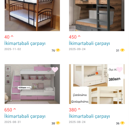
40
450
m
m
İkimərtəbəli çarpayı
İkimərtəbəli çarpayı
2025-11-02
2025-09-24
76
31
650
380
m
m
İkimərtəbəli çarpayı
İkimərtəbəli çarpayı
2025-08-31
2025-08-24
38
36