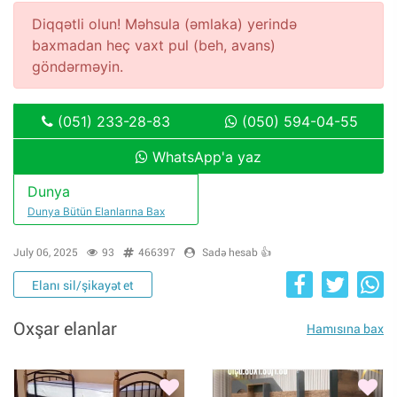
Diqqətli olun! Məhsula (əmlaka) yerində
baxmadan heç vaxt pul (beh, avans)
göndərməyin.
(051) 233-28-83
(050) 594-04-55
WhatsApp'a yaz
Dunya
Dunya Bütün Elanlarına Bax
July 06, 2025
93
466397
Sadə hesab 👍
Elanı sil/şikayət et
Oxşar elanlar
Hamısına bax