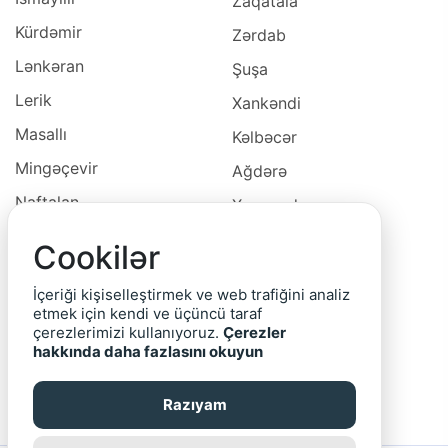
Zaqatala
Kürdəmir
Zərdab
Lənkəran
Şuşa
Lerik
Xankəndi
Masallı
Kəlbəcər
Mingəçevir
Ağdərə
Naftalan
Xocavəd
Naxçivan
Xocalı
Cookilər
Neftçala
Laçın
İçeriği kişiselleştirmek ve web trafiğini analiz
Oğuz
Cəbrayıl
etmek için kendi ve üçüncü taraf
çerezlerimizi kullanıyoruz.
Çerezler
Ordubad
Qubadlı
hakkında daha fazlasını okuyun
Qax
Zəngilan
Razıyam
Qazax