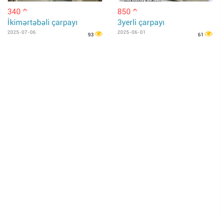
340
850
m
m
İkimərtəbəli çarpayı
3yerli çarpayı
2025-07-06
2025-06-01
93
61