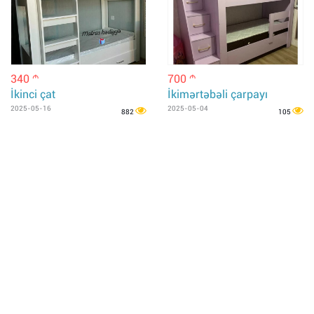
340
700
m
m
İkinci çat
İkimərtəbəli çarpayı
2025-05-16
2025-05-04
882
105