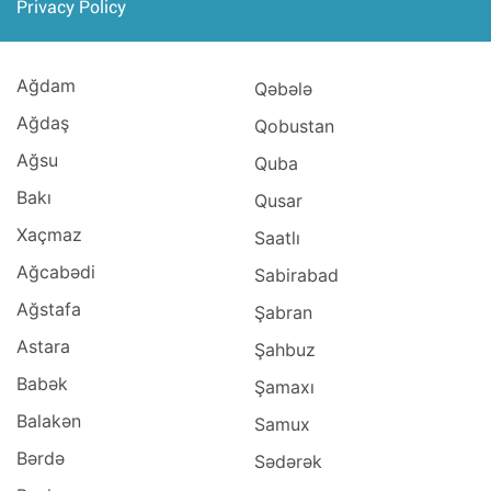
Privacy Policy
Ağdam
Qəbələ
Ağdaş
Qobustan
Ağsu
Quba
Bakı
Qusar
Xaçmaz
Saatlı
Ağcabədi
Sabirabad
Ağstafa
Şabran
Astara
Şahbuz
Babək
Şamaxı
Balakən
Samux
Bərdə
Sədərək