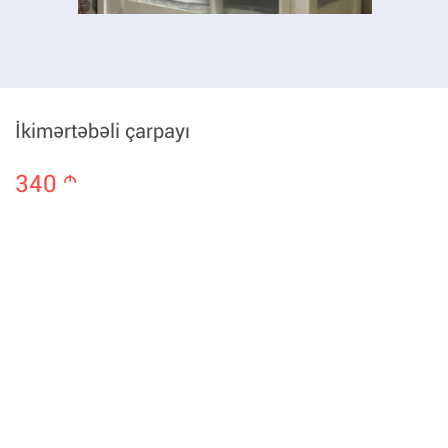
İkimərtəbəli çarpayı
340
m