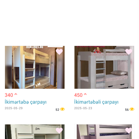
340
450
m
m
İkimərtəbə çarpayı
İkimərtəbəli çarpayı
2025-05-29
2025-05-23
52
56