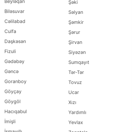
Beyləqan
Şəki
Biləsuvar
Səlyan
Cəlilabad
Şəmkir
Culfa
Şərur
Daşkəsən
Şirvan
Fizuli
Siyəzən
Gədəbəy
Sumqayıt
Gəncə
Tər-Tər
Goranboy
Tovuz
Göyçay
Ucar
Göygöl
Xızı
Hacıqabul
Yardımlı
İmişli
Yevlax
İsmayıllı