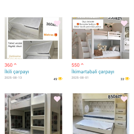
360
550
m
m
İkili çarpayı
İkimərtəbəli çarpayı
2025-08-13
2025-08-01
49
33