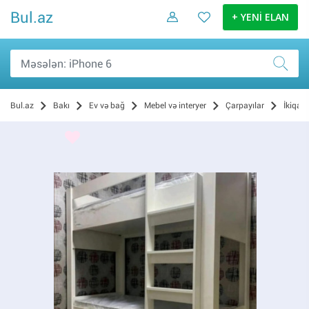
Bul.az
+ YENİ ELAN
Bul.az
Bakı
Ev və bağ
Mebel və interyer
Çarpayılar
İkiqat 