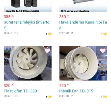
385
360
m
m
Suret tenzimleyici (inverto
Havalandırma Kanal tipi Fa
r)
n
2026-01-16
2026-01-15
1
1
320
220
m
m
Plastik fan TD-350
Plastik Fan TD-315
2026-01-10
2026-01-09
1
1