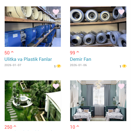
50
99
m
m
Ulitka və Plastik Fanlar
Demir Fan
2026-01-07
2026-01-06
1
1
250
10
m
m