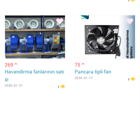
1
269
75
m
m
Havandirma fanlarının satı
Pəncərə tipli fan
şı
2026-01-17
1
2026-01-21
1