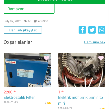
Ramazan
July 02, 2025
68
466368
Elanı sil/şikayət et
Oxşar elanlar
Hamısına bax
2200
1
m
m
Elektrostatik Filter
Elektrik mühərriklərinin tə
2026-01-23
miri
1
2026-01-22