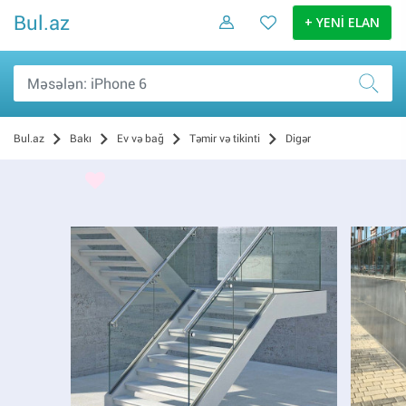
Bul.az
+ YENİ ELAN
Bul.az
Bakı
Ev və bağ
Təmir və tikinti
Digər