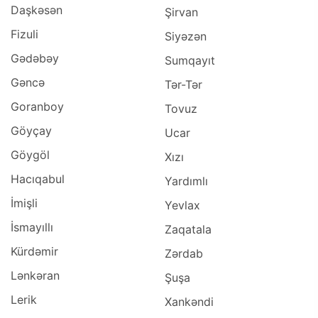
Daşkəsən
Şirvan
Fizuli
Siyəzən
Gədəbəy
Sumqayıt
Gəncə
Tər-Tər
Goranboy
Tovuz
Göyçay
Ucar
Göygöl
Xızı
Hacıqabul
Yardımlı
İmişli
Yevlax
İsmayıllı
Zaqatala
Kürdəmir
Zərdab
Lənkəran
Şuşa
Lerik
Xankəndi