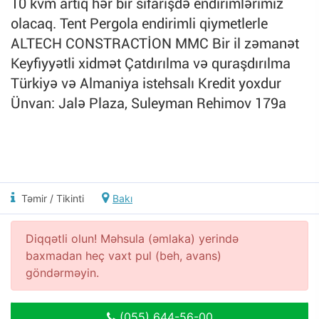
10 kvm artıq hər bir sifarişdə endirimlərimiz
olacaq. Tent Pergola endirimli qiymetlerle
ALTECH CONSTRACTİON MMC Bir il zəmanət
Keyfiyyətli xidmət Çatdırılma və quraşdırılma
Türkiyə və Almaniya istehsalı Kredit yoxdur
Ünvan: Jalə Plaza, Suleyman Rehimov 179a
Təmir / Tikinti
Bakı
Diqqətli olun! Məhsula (əmlaka) yerində
baxmadan heç vaxt pul (beh, avans)
göndərməyin.
(055) 644-56-00