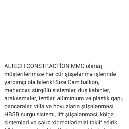
ALTECH CONSTRACTİON MMC olaraq
müştərilərimizə hər cür şüşələnmə işlərində
yardımçı ola bilərik! Sizə Cam balkon,
məhəccər, sürgülü sistemlər, duş kabinlər,
arakəsmələr, tentlər, alüminium və plastik qapı,
pəncərələr, villa və hovuzların şüşələnməsi,
HBSB surgu sistemi, lift şüşələnməsi, kölgə
sistemləri və sairə xidmətlərimizi təklif edirik.