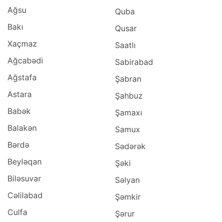
Ağsu
Quba
Bakı
Qusar
Xaçmaz
Saatlı
Ağcabədi
Sabirabad
Ağstafa
Şabran
Astara
Şahbuz
Babək
Şamaxı
Balakən
Samux
Bərdə
Sədərək
Beyləqan
Şəki
Biləsuvar
Səlyan
Cəlilabad
Şəmkir
Culfa
Şərur