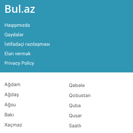
Bul.az
Haqqımızda
Qaydalar
İstifadəçi razılaşması
Elan vermək
Privacy Policy
Ağdam
Qəbələ
Ağdaş
Qobustan
Ağsu
Quba
Bakı
Qusar
Xaçmaz
Saatlı