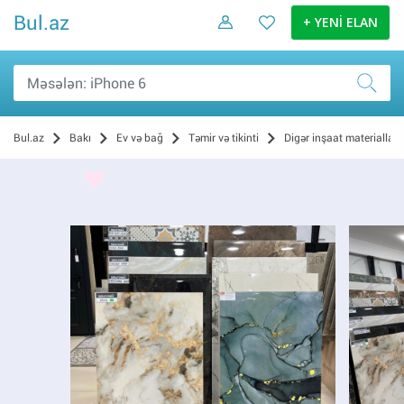
Bul.az
+ YENİ ELAN
Bul.az
Bakı
Ev və bağ
Təmir və tikinti
Digər inşaat materialları