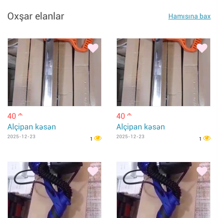
Oxşar elanlar
Hamısına bax
40
40
m
m
Alçipan kəsən
Alçipan kəsən
2025-12-23
2025-12-23
1
1