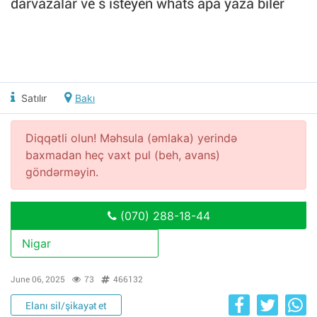
darvazalar ve s isteyen whats apa yaza biler
Satılır
Bakı
Diqqətli olun! Məhsula (əmlaka) yerində
baxmadan heç vaxt pul (beh, avans)
göndərməyin.
(070) 288-18-44
Nigar
June 06, 2025
73
466132
Elanı sil/şikayət et