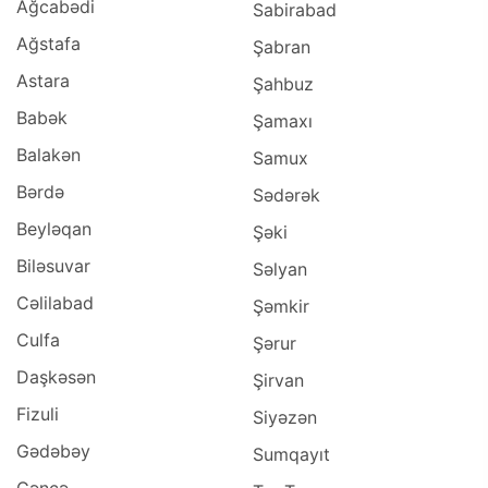
Ağcabədi
Sabirabad
Ağstafa
Şabran
Astara
Şahbuz
Babək
Şamaxı
Balakən
Samux
Bərdə
Sədərək
Beyləqan
Şəki
Biləsuvar
Səlyan
Cəlilabad
Şəmkir
Culfa
Şərur
Daşkəsən
Şirvan
Fizuli
Siyəzən
Gədəbəy
Sumqayıt
Gəncə