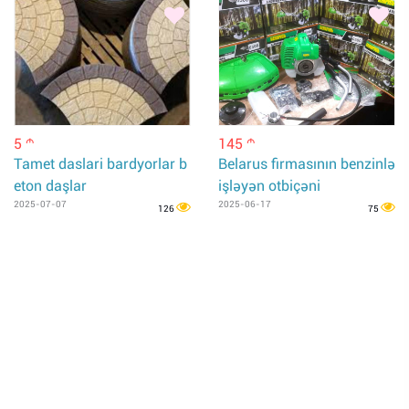
5
145
m
m
Tamet daslari bardyorlar b
Belarus firmasının benzinlə
eton daşlar
işləyən otbiçəni
2025-07-07
2025-06-17
126
75