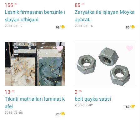
155
85
m
m
Lesnik firmasının benzinlə i
Zaryatka ilə işləyən Moyka
şləyən otbiçəni
aparatı
2025-06-17
2025-06-16
69
80
13
2
m
m
Tikinti matriallari laminat k
bolt qayka satisi
afel
2025-05-02
153
2025-06-06
73