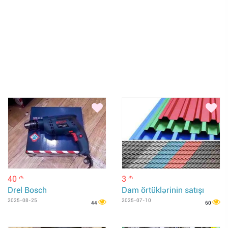
40
3
m
m
Drel Bosch
Dam örtüklərinin satışı
2025-08-25
2025-07-10
44
60