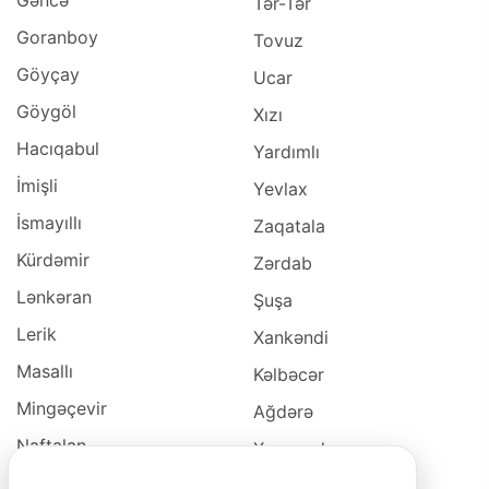
Tər-Tər
Goranboy
Tovuz
Göyçay
Ucar
Göygöl
Xızı
Hacıqabul
Yardımlı
İmişli
Yevlax
İsmayıllı
Zaqatala
Kürdəmir
Zərdab
Lənkəran
Şuşa
Lerik
Xankəndi
Masallı
Kəlbəcər
Mingəçevir
Ağdərə
Naftalan
Xocavəd
Naxçivan
Xocalı