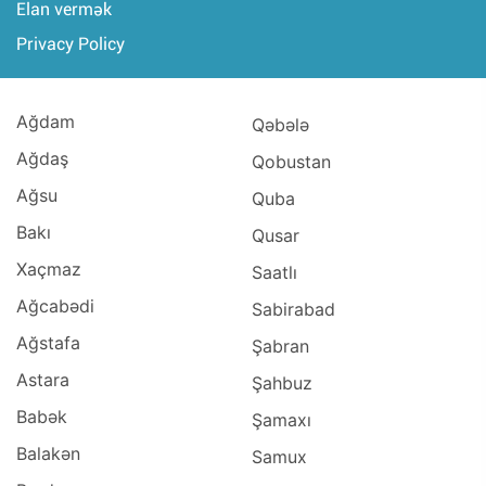
Elan vermək
Privacy Policy
Ağdam
Qəbələ
Ağdaş
Qobustan
Ağsu
Quba
Bakı
Qusar
Xaçmaz
Saatlı
Ağcabədi
Sabirabad
Ağstafa
Şabran
Astara
Şahbuz
Babək
Şamaxı
Balakən
Samux