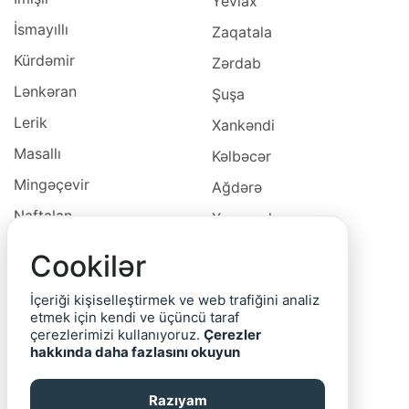
Yevlax
İsmayıllı
Zaqatala
Kürdəmir
Zərdab
Lənkəran
Şuşa
Lerik
Xankəndi
Masallı
Kəlbəcər
Mingəçevir
Ağdərə
Naftalan
Xocavəd
Naxçivan
Xocalı
Cookilər
Neftçala
Laçın
İçeriği kişiselleştirmek ve web trafiğini analiz
Oğuz
Cəbrayıl
etmek için kendi ve üçüncü taraf
çerezlerimizi kullanıyoruz.
Çerezler
Ordubad
Qubadlı
hakkında daha fazlasını okuyun
Qax
Zəngilan
Razıyam
Qazax