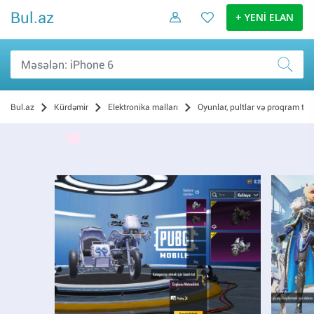
Bul.az
+ YENİ ELAN
Bul.az
Kürdəmir
Elektronika malları
Oyunlar, pultlar və proqram təm