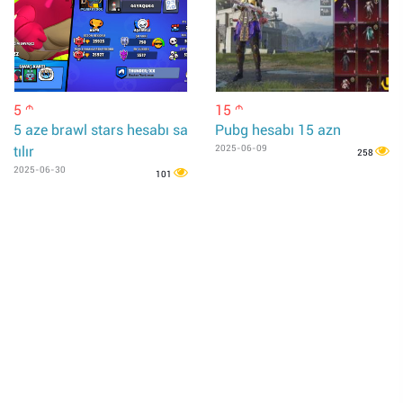
5
15
m
m
5 aze brawl stars hesabı sa
Pubg hesabı 15 azn
tılır
2025-06-09
258
2025-06-30
101