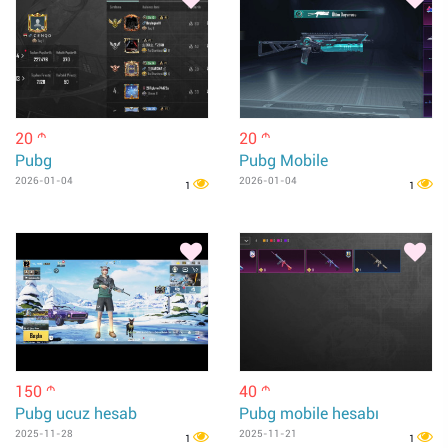
20
20
m
m
Pubg
Pubg Mobile
2026-01-04
2026-01-04
1
1
150
40
m
m
Pubg ucuz hesab
Pubg mobile hesabı
2025-11-28
2025-11-21
1
1