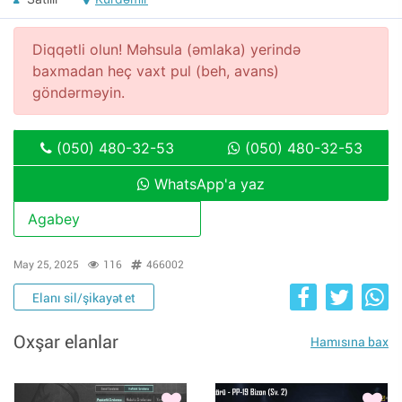
Diqqətli olun! Məhsula (əmlaka) yerində
baxmadan heç vaxt pul (beh, avans)
göndərməyin.
(050) 480-32-53
(050) 480-32-53
WhatsApp'a yaz
Agabey
May 25, 2025
116
466002
Elanı sil/şikayət et
Oxşar elanlar
Hamısına bax