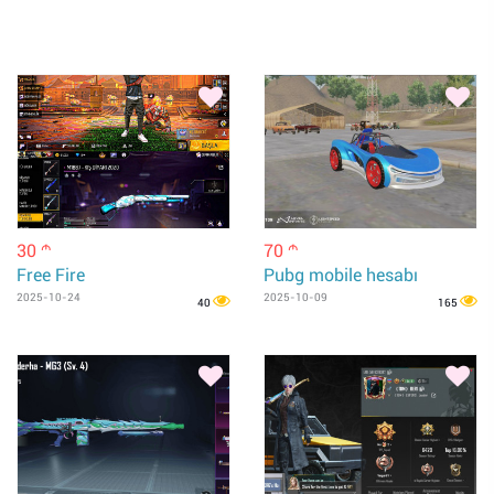
30
70
m
m
Free Fire
Pubg mobile hesabı
2025-10-24
2025-10-09
40
165