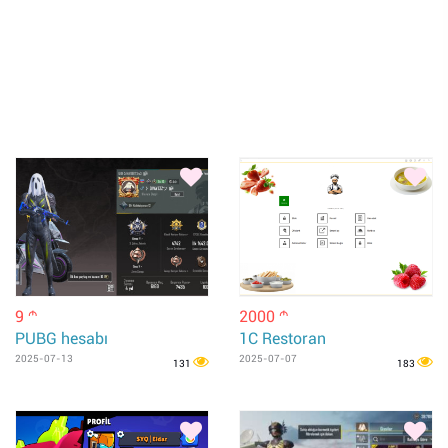
9
2000
m
m
PUBG hesabı
1C Restoran
2025-07-13
2025-07-07
131
183