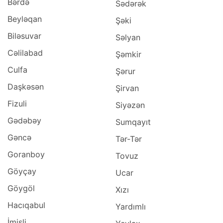
Bərdə
Sədərək
Beyləqan
Şəki
Biləsuvar
Səlyan
Cəlilabad
Şəmkir
Culfa
Şərur
Daşkəsən
Şirvan
Fizuli
Siyəzən
Gədəbəy
Sumqayıt
Gəncə
Tər-Tər
Goranboy
Tovuz
Göyçay
Ucar
Göygöl
Xızı
Hacıqabul
Yardımlı
İmişli