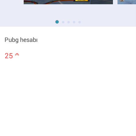
Pubg hesabı
25
m