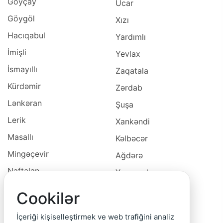
Göyçay
Ucar
Göygöl
Xızı
Hacıqabul
Yardımlı
İmişli
Yevlax
İsmayıllı
Zaqatala
Kürdəmir
Zərdab
Lənkəran
Şuşa
Lerik
Xankəndi
Masallı
Kəlbəcər
Mingəçevir
Ağdərə
Naftalan
Xocavəd
Naxçivan
Xocalı
Cookilər
Neftçala
Laçın
İçeriği kişiselleştirmek ve web trafiğini analiz
Oğuz