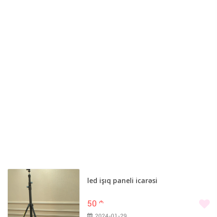
led işıq paneli icarəsi
50
m
2024-01-29