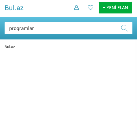
Bul.az
+ YENİ ELAN
Bul.az
İş və biznes (10)
Hobbi və asudə (6)
Elektronika malları (4)
Şəxsi əşyalar (0)
Ev və bağ (0)
Daşınmaz əmlak (0)
Nəqliyyat (0)