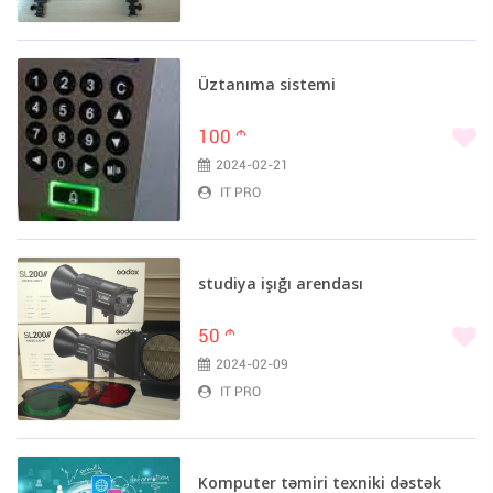
Üztanıma sistemi
100
m
2024-02-21
IT PRO
studiya işığı arendası
50
m
2024-02-09
IT PRO
Komputer təmiri texniki dəstək