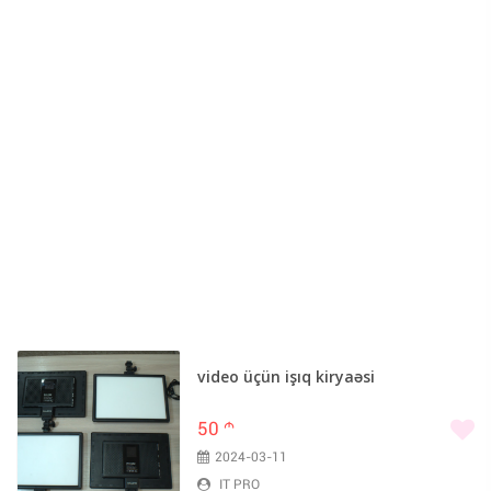
video üçün işıq kiryaəsi
50
m
2024-03-11
IT PRO