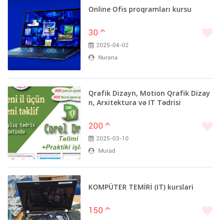
Online Ofis proqramları kursu
30
m
2025-04-02
Nuranə
Qrafik Dizayn, Motion Qrafik Dizay
n, Arxitektura və IT Tədrisi
200
m
2025-03-10
Murad
KOMPÜTER TEMİRİ (IT) kurslari
150
m