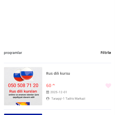
Heyvanlar (0)
Yeni il (0)
Sosial Şəbəkə və Oyun hesabları (0)
Bakı (19)
Sumqayıt (1)
proqramlar
Filtrlə
Rus dili kursu
60
m
2025-12-01
Tərəqqi-1 Tədris Mərkəzi