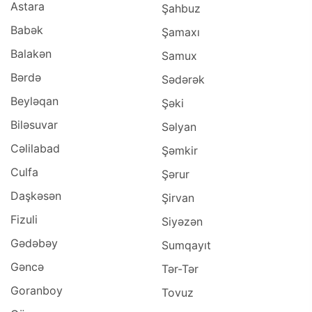
Astara
Şahbuz
Babək
Şamaxı
Balakən
Samux
Bərdə
Sədərək
Beyləqan
Şəki
Biləsuvar
Səlyan
Cəlilabad
Şəmkir
Culfa
Şərur
Daşkəsən
Şirvan
Fizuli
Siyəzən
Gədəbəy
Sumqayıt
Gəncə
Tər-Tər
Goranboy
Tovuz