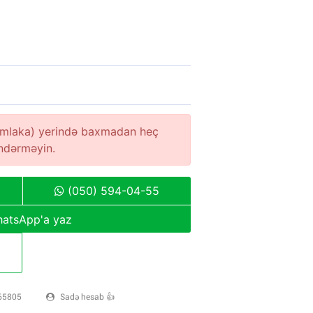
(əmlaka) yerində baxmadan heç
öndərməyin.
(050) 594-04-55
atsApp'a yaz
65805
Sadə hesab 👍