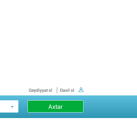
Qeydiyyat ol
Daxil ol
Axtar