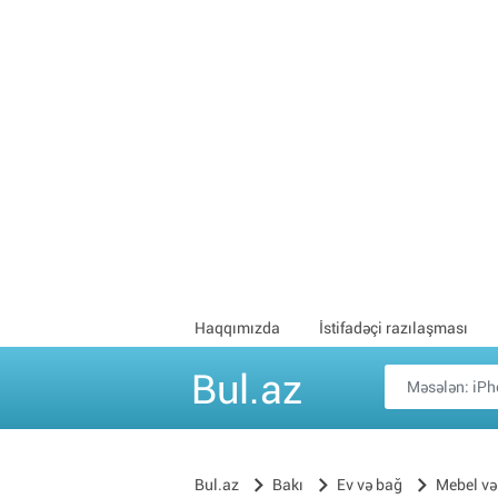
Haqqımızda
İstifadəçi razılaşması
Bul.az
Bul.az
Bakı
Ev və bağ
Mebel və 