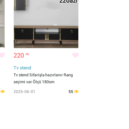
220
m
Tv stend
Tv stend Sifarişlə hazırlanır Rəng
seçimi var Ölçü 180sm
8
2025-06-01
55