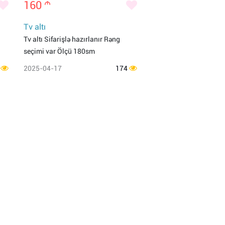
160
m
Tv altı
Tv altı Sifarişlə hazırlanır Rəng
seçimi var Ölçü 180sm
7
2025-04-17
174