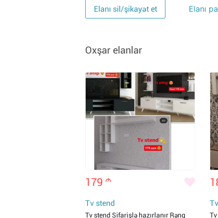
Elanı pa
Elanı sil/şikayət et
Oxşar elanlar
179
m
1
Tv stend
Tv
Tv stend Sifarişlə hazırlanır Rəng
Tv