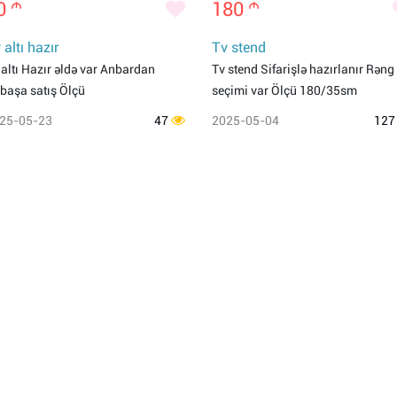
0
m
180
m
 altı hazır
Tv stend
 altı Hazır əldə var Anbardan
Tv stend Sifarişlə hazırlanır Rəng
rbaşa satış Ölçü
seçimi var Ölçü 180/35sm
25-05-23
47
2025-05-04
12