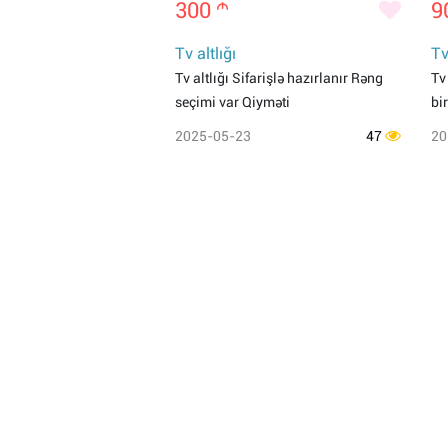
300
m
9
Tv altlığı
Tv
Tv altlığı Sifarişlə hazırlanır Rəng
Tv
seçimi var Qiyməti
bi
2025-05-23
47
20