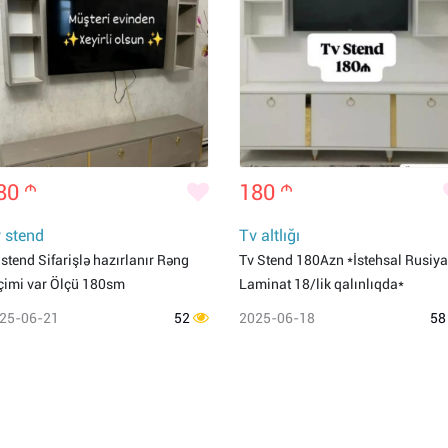
80
m
180
m
 stend
Tv altlığı
 stend Sifarişlə hazırlanır Rəng
Tv Stend 180Azn *İstehsal Rusiya
çimi var Ölçü 180sm
Laminat 18/lik qalınlıqda*
25-06-21
52
2025-06-18
5