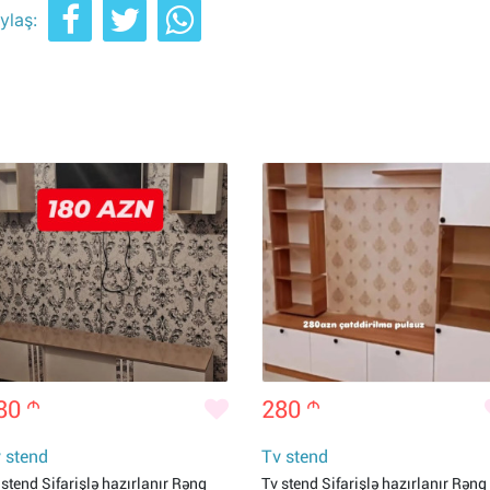
ylaş:
80
m
280
m
 stend
Tv stend
 stend Sifarişlə hazırlanır Rəng
Tv stend Sifarişlə hazırlanır Rəng