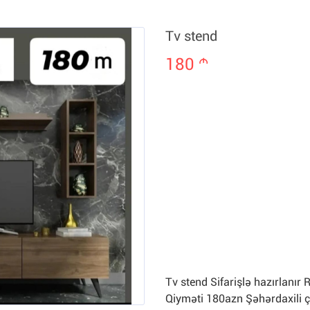
Tv stend
180
m
Tv stend Sifarişlə hazırlanı
Qiyməti 180azn Şəhərdaxili ç