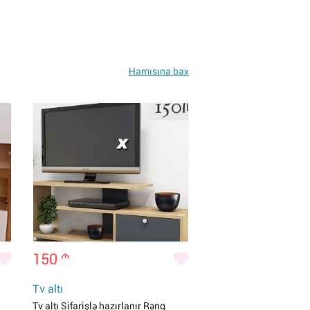
Hamısına bax
150
m
Tv altı
Tv altı Sifarişlə hazırlanır Rəng