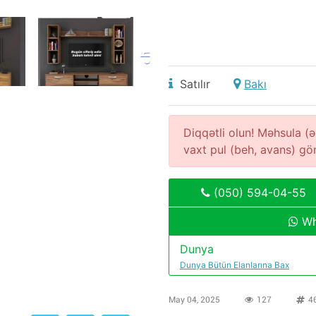
Satılır
Bakı
Diqqətli olun! Məhsula 
vaxt pul (beh, avans) g
(050) 594-04-55
Wh
Dunya
Dunya Bütün Elanlarına Bax
May 04, 2025
127
4