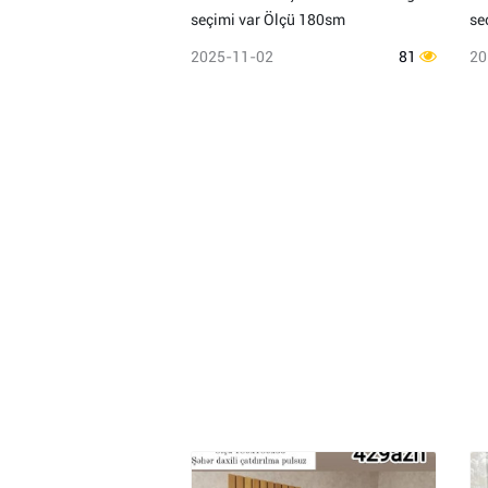
seçimi var Ölçü 180sm
se
2025-11-02
81
20