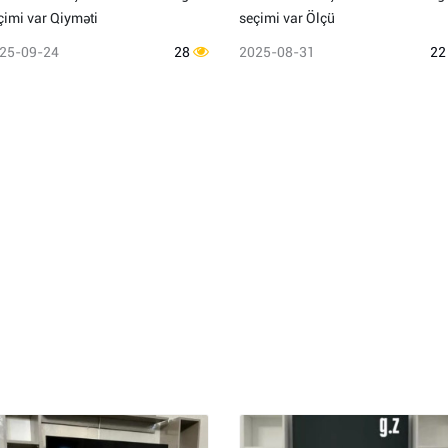
çimi var Qiyməti
seçimi var Ölçü
25-09-24
28
2025-08-31
2