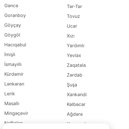
Gəncə
Tər-Tər
Goranboy
Tovuz
Göyçay
Ucar
Göygöl
Xızı
Hacıqabul
Yardımlı
İmişli
Yevlax
İsmayıllı
Zaqatala
Kürdəmir
Zərdab
Lənkəran
Şuşa
Lerik
Xankəndi
Masallı
Kəlbəcər
Mingəçevir
Ağdərə
Naftalan
Xocavəd