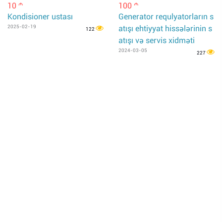
10
100
m
m
Kondisioner ustası
Generator requlyatorların s
2025-02-19
atışı ehtiyyat hissələrinin s
122
atışı və servis xidməti
2024-03-05
227