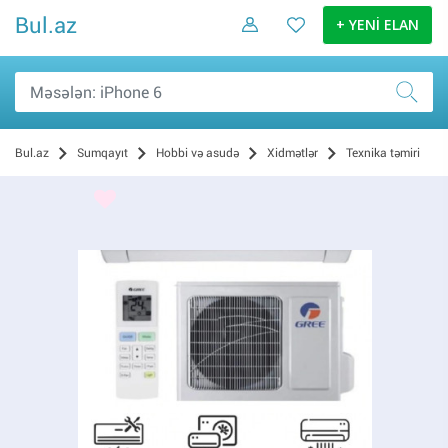
Bul.az
+ YENİ ELAN
Bul.az
Sumqayıt
Hobbi və asudə
Xidmətlər
Texnika təmiri