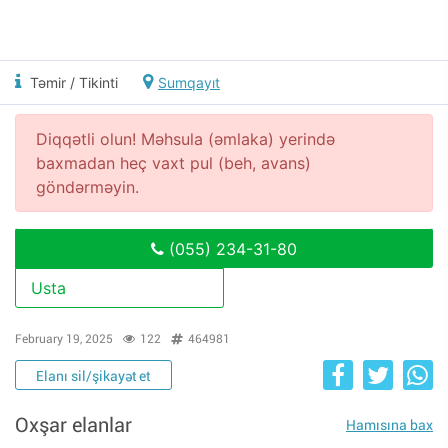
Təmir / Tikinti
Sumqayıt
Diqqətli olun! Məhsula (əmlaka) yerində
baxmadan heç vaxt pul (beh, avans)
göndərməyin.
(055) 234-31-80
Usta
February 19, 2025
122
464981
Elanı sil/şikayət et
Oxşar elanlar
Hamısına bax