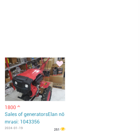
1800
m
Sales of generatorsElan nö
mrəsi: 1043356
2024-01-19
251