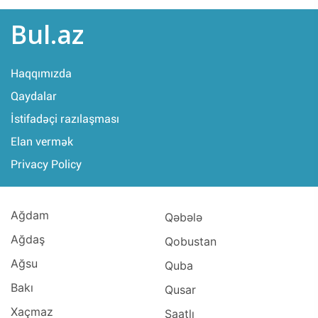
Bul.az
Haqqımızda
Qaydalar
İstifadəçi razılaşması
Elan vermək
Privacy Policy
Ağdam
Qəbələ
Ağdaş
Qobustan
Ağsu
Quba
Bakı
Qusar
Xaçmaz
Saatlı