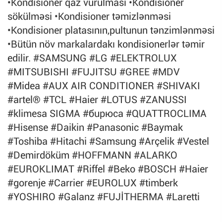
•Kondisioner qaz vurulması •Kondisioner
sökülməsi •Kondisioner təmizlənməsi
•Kondisioner platasının,pultunun tənzimlənməsi
•Bütün növ markalardakı kondisionerlər təmir
edilir. #SAMSUNG #LG #ELEKTROLUX
#MITSUBISHI #FUJITSU #GREE #MDV
#Midea #AUX AIR CONDITIONER #SHIVAKI
#artel® #TCL #Haier #LOTUS #ZANUSSI
#klimesa SIGMA #бuрюса #QUATTROCLIMA
#Hisense #Daikin #Panasonic #Baymak
#Toshiba #Hitachi #Samsung #Arçelik #Vestel
#Demirdöküm #HOFFMANN #ALARKO
#EUROKLIMAT #Riffel #Beko #BOSCH #Haier
#gorenje #Carrier #EUROLUX #timberk
#YOSHIRO #Galanz #FUJİTHERMA #Laretti