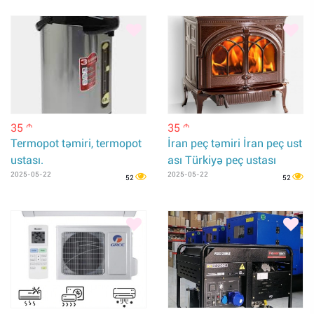
35
35
m
m
Termopot təmiri, termopot
İran peç təmiri İran peç ust
ustası.
ası Türkiyə peç ustası
2025-05-22
2025-05-22
52
52