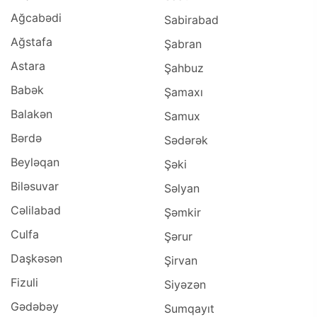
Ağcabədi
Sabirabad
Ağstafa
Şabran
Astara
Şahbuz
Babək
Şamaxı
Balakən
Samux
Bərdə
Sədərək
Beyləqan
Şəki
Biləsuvar
Səlyan
Cəlilabad
Şəmkir
Culfa
Şərur
Daşkəsən
Şirvan
Fizuli
Siyəzən
Gədəbəy
Sumqayıt