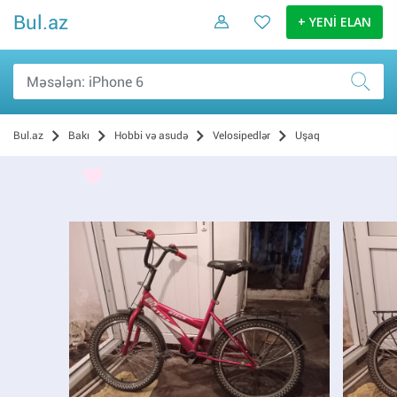
Bul.az
+ YENİ ELAN
Bul.az
Bakı
Hobbi və asudə
Velosipedlər
Uşaq