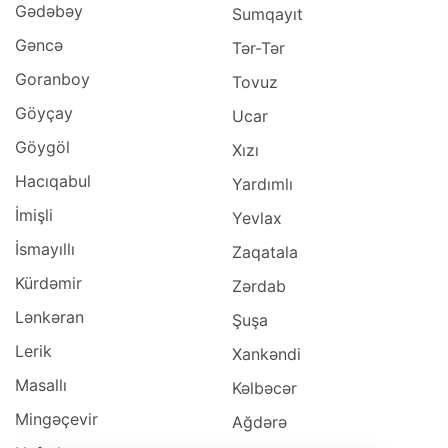
Gədəbəy
Sumqayıt
Gəncə
Tər-Tər
Goranboy
Tovuz
Göyçay
Ucar
Göygöl
Xızı
Hacıqabul
Yardımlı
İmişli
Yevlax
İsmayıllı
Zaqatala
Kürdəmir
Zərdab
Lənkəran
Şuşa
Lerik
Xankəndi
Masallı
Kəlbəcər
Mingəçevir
Ağdərə