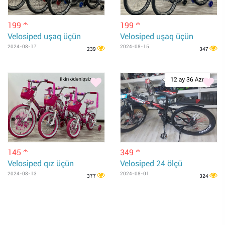
199
199
m
m
Velosiped uşaq üçün
Velosiped uşaq üçün
2024-08-17
2024-08-15
239
347
145
349
m
m
Velosiped qız üçün
Velosiped 24 ölçü
2024-08-13
2024-08-01
377
324