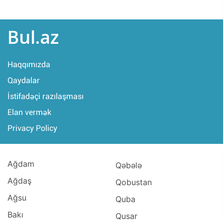
Bul.az
Haqqımızda
Qaydalar
İstifadəçi razılaşması
Elan vermək
Privacy Policy
Ağdam
Qəbələ
Ağdaş
Qobustan
Ağsu
Quba
Bakı
Qusar