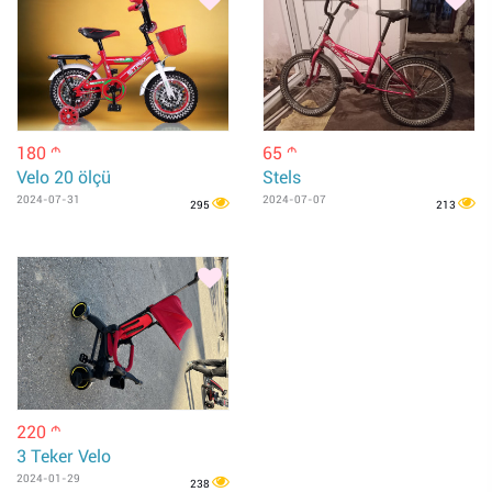
180
65
m
m
Velo 20 ölçü
Stels
2024-07-31
2024-07-07
295
213
220
m
3 Teker Velo
2024-01-29
238