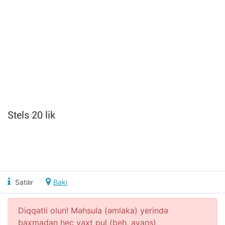
Stels 20 lik
Satılır
Bakı
Diqqətli olun! Məhsula (əmlaka) yerində
baxmadan heç vaxt pul (beh, avans)