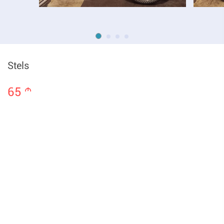
Stels
65
m