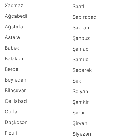
Xaçmaz
Saatlı
Ağcabədi
Sabirabad
Ağstafa
Şabran
Astara
Şahbuz
Babək
Şamaxı
Balakən
Samux
Bərdə
Sədərək
Beyləqan
Şəki
Biləsuvar
Səlyan
Cəlilabad
Şəmkir
Culfa
Şərur
Daşkəsən
Şirvan
Fizuli
Siyəzən