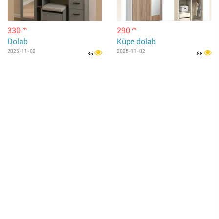
330
290
m
m
Dolab
Küpe dolab
2025-11-02
2025-11-02
85
88