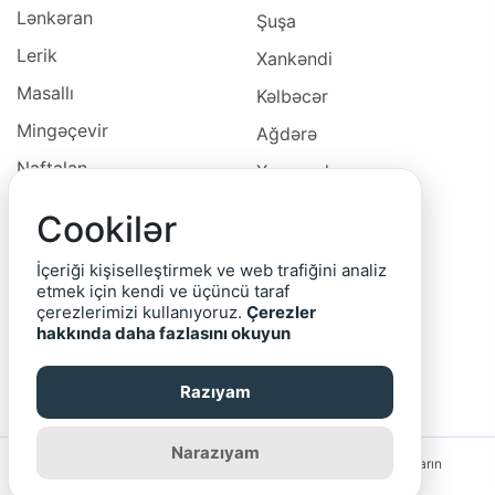
Lənkəran
Şuşa
Lerik
Xankəndi
Masallı
Kəlbəcər
Mingəçevir
Ağdərə
Naftalan
Xocavəd
Naxçivan
Xocalı
Cookilər
Neftçala
Laçın
İçeriği kişiselleştirmek ve web trafiğini analiz
Oğuz
Cəbrayıl
etmek için kendi ve üçüncü taraf
çerezlerimizi kullanıyoruz.
Çerezler
Ordubad
Qubadlı
hakkında daha fazlasını okuyun
Qax
Zəngilan
Razıyam
Qazax
Narazıyam
Saytın rəhbərliyi reklam bannerlərinin və yerləşdirilmiş elanların
məzmununa görə məsuliyyət daşımır.