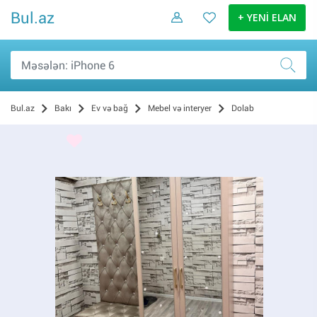
Bul.az
+ YENİ ELAN
Bul.az
Bakı
Ev və bağ
Mebel və interyer
Dolab