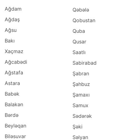
Ağdam
Qəbələ
Ağdaş
Qobustan
Ağsu
Quba
Bakı
Qusar
Xaçmaz
Saatlı
Ağcabədi
Sabirabad
Ağstafa
Şabran
Astara
Şahbuz
Babək
Şamaxı
Balakən
Samux
Bərdə
Sədərək
Beyləqan
Şəki
Biləsuvar
Səlyan