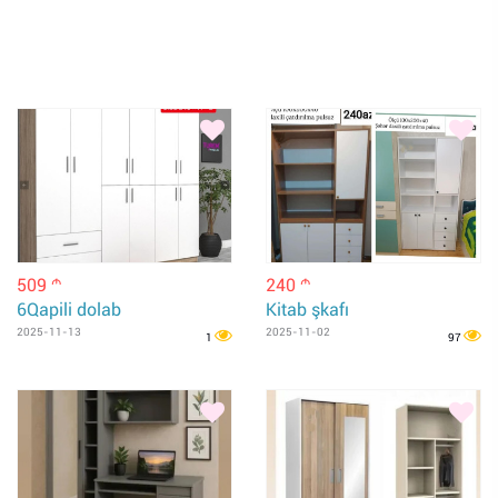
509
240
m
m
6Qapili dolab
Kitab şkafı
2025-11-13
2025-11-02
1
97