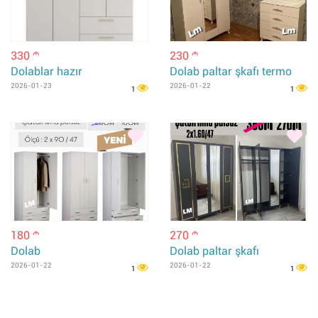
330
230
m
m
Dolablar hazır
Dolab paltar şkafı termo
2026-01-23
2026-01-22
1
1
180
270
m
m
Dolab
Dolab paltar şkafı
2026-01-22
2026-01-22
1
1