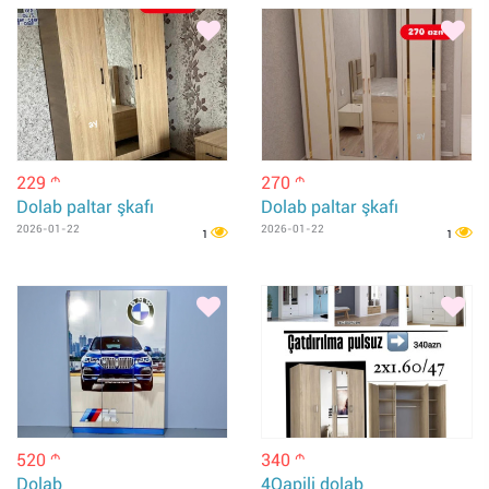
229
270
m
m
Dolab paltar şkafı
Dolab paltar şkafı
2026-01-22
2026-01-22
1
1
520
340
m
m
Dolab
4Qapili dolab