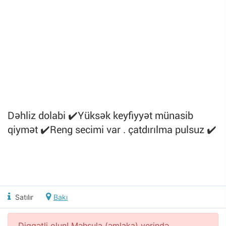
Dəhliz dolabi ✔️Yüksək keyfiyyət münasib
qiymət ✔️Reng secimi var . çatdırılma pulsuz ✔️
Satılır
Bakı
Diqqətli olun! Məhsula (əmlaka) yerində