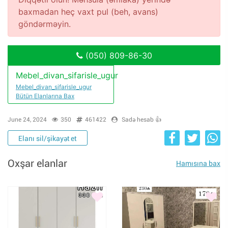
baxmadan heç vaxt pul (beh, avans)
göndərməyin.
(050) 809-86-30
Mebel_divan_sifarisle_ugur
Mebel_divan_sifarisle_ugur
Bütün Elanlarına Bax
June 24, 2024
350
461422
Sadə hesab 👍
Elanı sil/şikayət et
Oxşar elanlar
Hamısına bax