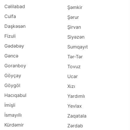
Cəlilabad
Şəmkir
Culfa
Şərur
Daşkəsən
Şirvan
Fizuli
Siyəzən
Gədəbəy
Sumqayıt
Gəncə
Tər-Tər
Goranboy
Tovuz
Göyçay
Ucar
Göygöl
Xızı
Hacıqabul
Yardımlı
İmişli
Yevlax
İsmayıllı
Zaqatala
Kürdəmir
Zərdab