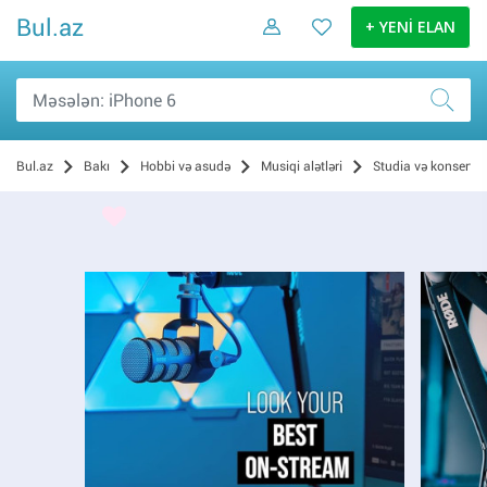
Bul.az
+ YENİ ELAN
Bul.az
Bakı
Hobbi və asudə
Musiqi alətləri
Studia və konsertlə