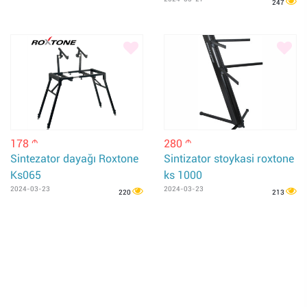
247
178
280
m
m
Sintezator dayağı Roxtone
Sintizator stoykasi roxtone
Ks065
ks 1000
2024-03-23
2024-03-23
220
213