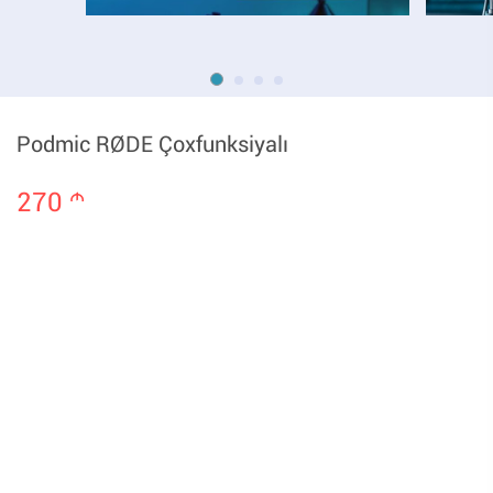
Podmic RØDE Çoxfunksiyalı
270
m