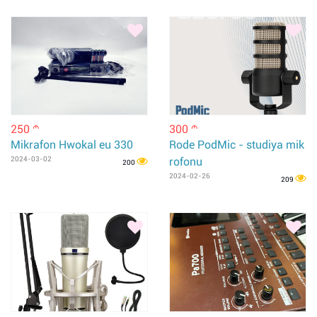
250
300
m
m
Mikrafon Hwokal eu 330
Rode PodMic - studiya mik
2024-03-02
rofonu
200
2024-02-26
209