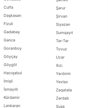
Culfa
Şərur
Daşkəsən
Şirvan
Fizuli
Siyəzən
Gədəbəy
Sumqayıt
Gəncə
Tər-Tər
Goranboy
Tovuz
Göyçay
Ucar
Göygöl
Xızı
Hacıqabul
Yardımlı
İmişli
Yevlax
İsmayıllı
Zaqatala
Kürdəmir
Zərdab
Lənkəran
Şuşa