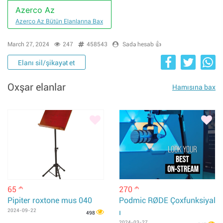
Azerco Az
Azerco Az Bütün Elanlarına Bax
March 27, 2024
247
458543
Sadə hesab 👍
Elanı sil/şikayət et
Oxşar elanlar
Hamısına bax
65
270
m
m
Pipiter roxtone mus 040
Podmic RØDE Çoxfunksiyal
2024-09-22
ı
498
2024-03-27