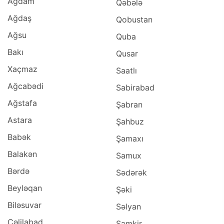
Ağdam
Qəbələ
Ağdaş
Qobustan
Ağsu
Quba
Bakı
Qusar
Xaçmaz
Saatlı
Ağcabədi
Sabirabad
Ağstafa
Şabran
Astara
Şahbuz
Babək
Şamaxı
Balakən
Samux
Bərdə
Sədərək
Beyləqan
Şəki
Biləsuvar
Səlyan
Cəlilabad
Şəmkir