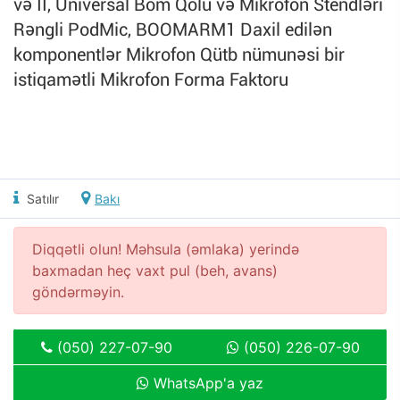
və II, Universal Bom Qolu və Mikrofon Stendləri
Rəngli PodMic, BOOMARM1 Daxil edilən
komponentlər Mikrofon Qütb nümunəsi bir
istiqamətli Mikrofon Forma Faktoru
Satılır
Bakı
Diqqətli olun! Məhsula (əmlaka) yerində
baxmadan heç vaxt pul (beh, avans)
göndərməyin.
(050) 227-07-90
(050) 226-07-90
WhatsApp'a yaz