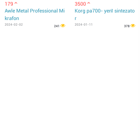
179
3500
m
m
Awle Metal Professional Mi
Korg pa700- yeni̇ sintezato
krafon
r
2024-02-02
2024-01-11
241
378