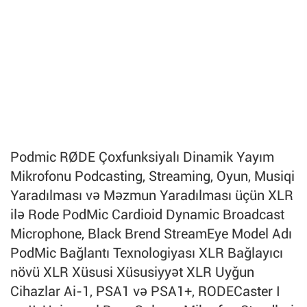
Podmic RØDE Çoxfunksiyalı Dinamik Yayım
Mikrofonu Podcasting, Streaming, Oyun, Musiqi
Yaradılması və Məzmun Yaradılması üçün XLR
ilə Rode PodMic Cardioid Dynamic Broadcast
Microphone, Black Brend StreamEye Model Adı
PodMic Bağlantı Texnologiyası XLR Bağlayıcı
növü XLR Xüsusi Xüsusiyyət XLR Uyğun
Cihazlar Ai-1, PSA1 və PSA1+, RODECaster I