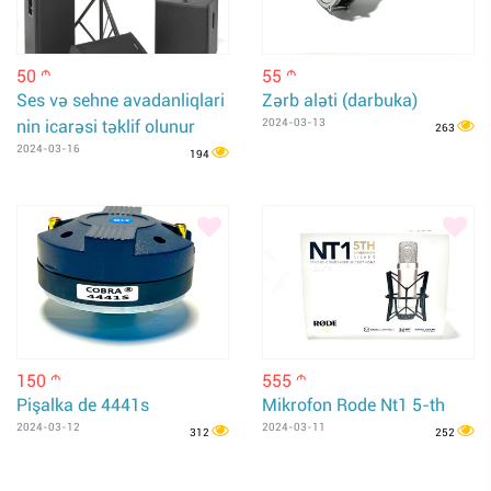
50
55
m
m
Ses və sehne avadanliqlari
Zərb aləti (darbuka)
nin icarəsi təklif olunur
2024-03-13
263
2024-03-16
194
150
555
m
m
Pişalka de 4441s
Mikrofon Rode Nt1 5-th
2024-03-12
2024-03-11
312
252