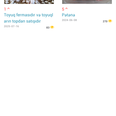
1
5
m
m
Toyuq fermasıdır və toyuql
Pətənə
arın topdan satışıdır
2024-06-08
270
2025-07-16
83