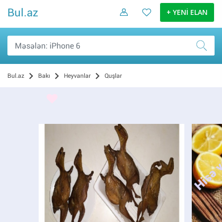
Bul.az
+ YENİ ELAN
Bul.az
Bakı
Heyvanlar
Quşlar