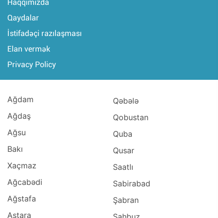
Haqqımızda
Qaydalar
İstifadəçi razılaşması
Elan vermək
Privacy Policy
Ağdam
Qəbələ
Ağdaş
Qobustan
Ağsu
Quba
Bakı
Qusar
Xaçmaz
Saatlı
Ağcabədi
Sabirabad
Ağstafa
Şabran
Astara
Şahbuz