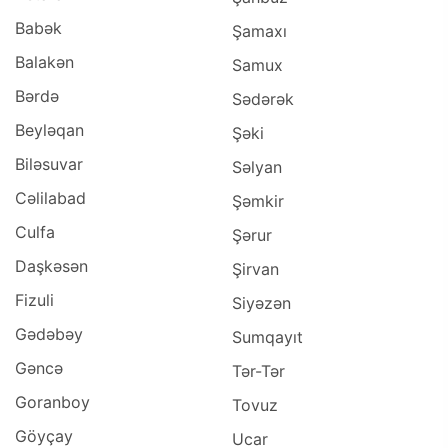
Babək
Şamaxı
Balakən
Samux
Bərdə
Sədərək
Beyləqan
Şəki
Biləsuvar
Səlyan
Cəlilabad
Şəmkir
Culfa
Şərur
Daşkəsən
Şirvan
Fizuli
Siyəzən
Gədəbəy
Sumqayıt
Gəncə
Tər-Tər
Goranboy
Tovuz
Göyçay
Ucar