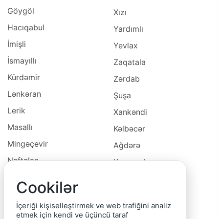
Göygöl
Xızı
Hacıqabul
Yardımlı
İmişli
Yevlax
İsmayıllı
Zaqatala
Kürdəmir
Zərdab
Lənkəran
Şuşa
Lerik
Xankəndi
Masallı
Kəlbəcər
Mingəçevir
Ağdərə
Naftalan
Xocavəd
Naxçivan
Xocalı
Cookilər
Neftçala
Laçın
İçeriği kişiselleştirmek ve web trafiğini analiz
Oğuz
Cəbrayıl
etmek için kendi ve üçüncü taraf