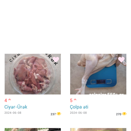
4
5
m
m
Ciyər-Ürək
Çolpa əti
2024-06-08
2024-06-08
237
270