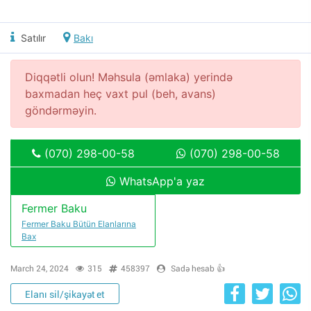
Satılır
Bakı
Diqqətli olun! Məhsula (əmlaka) yerində
baxmadan heç vaxt pul (beh, avans)
göndərməyin.
(070) 298-00-58
(070) 298-00-58
WhatsApp'a yaz
Fermer Baku
Fermer Baku Bütün Elanlarına
Bax
March 24, 2024
315
458397
Sadə hesab 👍
Elanı sil/şikayət et