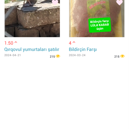
1.50
4
m
m
Qırqovul yumurtaları şatılır
Bildirçin Farşı
2024-04-21
2024-03-24
215
215