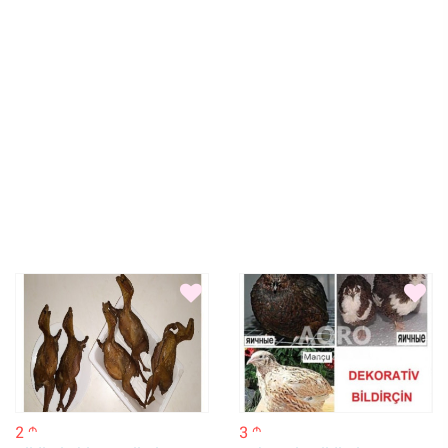
2
3
m
m