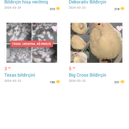
Bildirçin hisə verilmiş
Dekorativ Bildirçin
2024-03-24
2024-03-23
315
218
3
5
m
m
Texas bildirçini
Big Cross Bildirçin
2024-03-23
2024-03-23
196
231