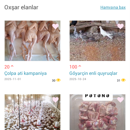
Oxşar elanlar
Hamısına bax
20
100
m
m
Çolpa əti kampaniya
Gőyərçin enli quyruqlar
2025-11-01
2025-10-24
30
31