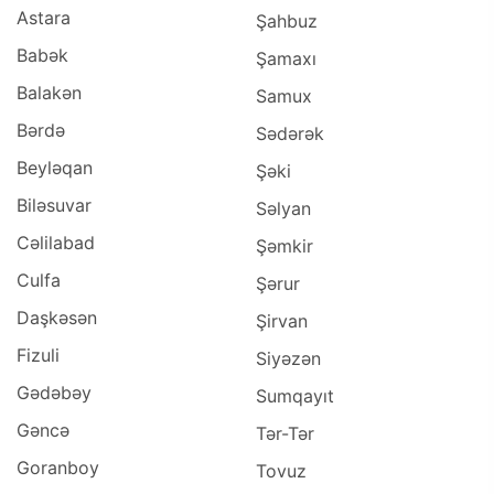
Astara
Şahbuz
Babək
Şamaxı
Balakən
Samux
Bərdə
Sədərək
Beyləqan
Şəki
Biləsuvar
Səlyan
Cəlilabad
Şəmkir
Culfa
Şərur
Daşkəsən
Şirvan
Fizuli
Siyəzən
Gədəbəy
Sumqayıt
Gəncə
Tər-Tər
Goranboy
Tovuz