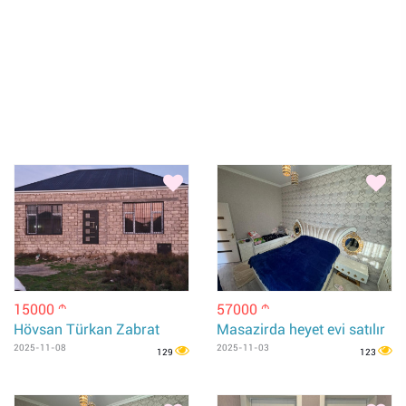
15000
57000
m
m
Hövsan Türkan Zabrat
Masazirda heyet evi satılır
2025-11-08
2025-11-03
129
123