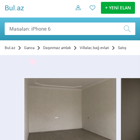
Bul.az
+ YENİ ELAN
Bul.az
Gəncə
Daşınmaz əmlak
Villalar, bağ evləri
Satış