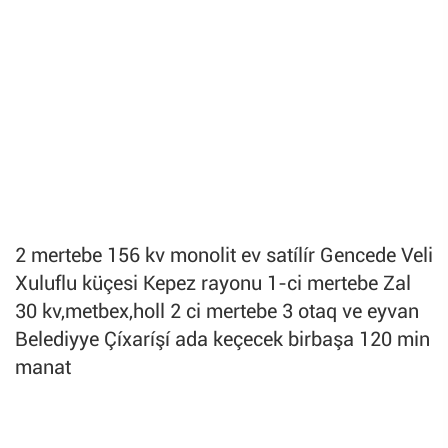
2 mertebe 156 kv monolit ev satílír Gencede Veli
Xuluflu küçesi Kepez rayonu 1-ci mertebe Zal
30 kv,metbex,holl 2 ci mertebe 3 otaq ve eyvan
Belediyye Çíxaríşí ada keçecek birbaşa 120 min
manat