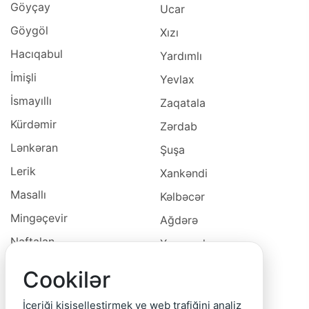
Göyçay
Ucar
Göygöl
Xızı
Hacıqabul
Yardımlı
İmişli
Yevlax
İsmayıllı
Zaqatala
Kürdəmir
Zərdab
Lənkəran
Şuşa
Lerik
Xankəndi
Masallı
Kəlbəcər
Mingəçevir
Ağdərə
Naftalan
Xocavəd
Naxçivan
Xocalı
Cookilər
Neftçala
Laçın
İçeriği kişiselleştirmek ve web trafiğini analiz