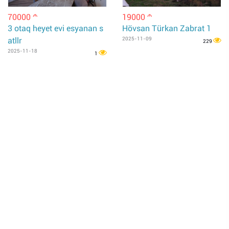
70000
19000
m
m
3 otaq heyet evi esyanan s
Hövsan Türkan Zabrat 1
atllr
2025-11-09
229
2025-11-18
1