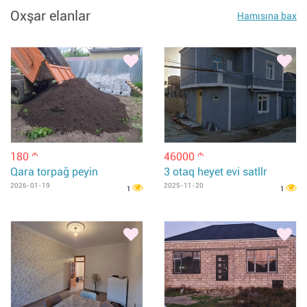
Oxşar elanlar
Hamısına bax
180
46000
m
m
Qara torpağ peyin
3 otaq heyet evi satllr
2026-01-19
2025-11-20
1
1