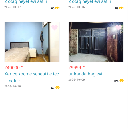
2 otaq heyet evi satllr
2 otaq heyet evi satllr
2025-10-17
2025-10-16
60
58
240000
29999
m
m
Xarice kocme sebebi ile tec
turkanda bag evi
ili satilir
2025-10-09
124
2025-10-16
62