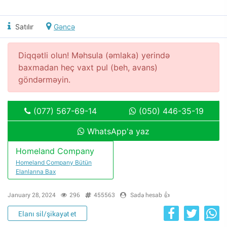
Satılır
Gəncə
Diqqətli olun! Məhsula (əmlaka) yerində
baxmadan heç vaxt pul (beh, avans)
göndərməyin.
(077) 567-69-14
(050) 446-35-19
WhatsApp'a yaz
Homeland Company
Homeland Company Bütün
Elanlarına Bax
January 28, 2024
296
455563
Sadə hesab 👍
Elanı sil/şikayət et