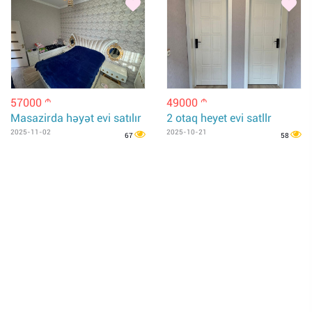
57000
49000
m
m
Masazirda həyət evi satılır
2 otaq heyet evi satllr
2025-11-02
2025-10-21
67
58