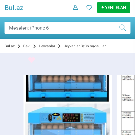
Bul.az
+ YENİ ELAN
Bul.az
Bakı
Heyvanlar
Heyvanlar üçün məhsullar