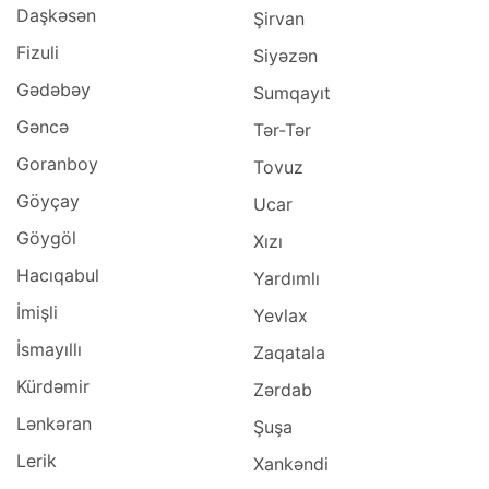
Daşkəsən
Şirvan
Fizuli
Siyəzən
Gədəbəy
Sumqayıt
Gəncə
Tər-Tər
Goranboy
Tovuz
Göyçay
Ucar
Göygöl
Xızı
Hacıqabul
Yardımlı
İmişli
Yevlax
İsmayıllı
Zaqatala
Kürdəmir
Zərdab
Lənkəran
Şuşa
Lerik
Xankəndi