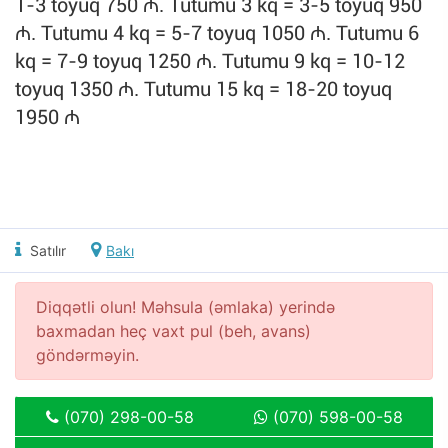
1-3 toyuq 750 ₼. Tutumu 3 kq = 3-5 toyuq 950
₼. Tutumu 4 kq = 5-7 toyuq 1050 ₼. Tutumu 6
kq = 7-9 toyuq 1250 ₼. Tutumu 9 kq = 10-12
toyuq 1350 ₼. Tutumu 15 kq = 18-20 toyuq
1950 ₼
Satılır
Bakı
Diqqətli olun! Məhsula (əmlaka) yerində
baxmadan heç vaxt pul (beh, avans)
göndərməyin.
(070) 298-00-58
(070) 598-00-58