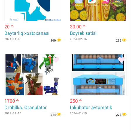
20
30.00
m
m
Baytarlıq xəstəxanası
Boyrek satisi
2024-04-13
2024-02-16
200
259
1700
250
m
m
Drobilka. Qranulator
İnkubator avtomatik
2024-01-15
2024-01-15
314
278