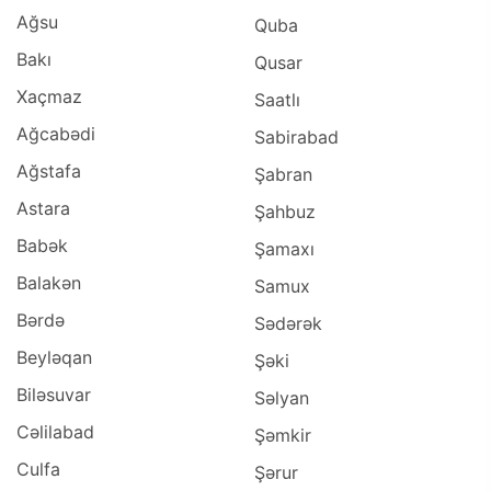
Ağsu
Quba
Bakı
Qusar
Xaçmaz
Saatlı
Ağcabədi
Sabirabad
Ağstafa
Şabran
Astara
Şahbuz
Babək
Şamaxı
Balakən
Samux
Bərdə
Sədərək
Beyləqan
Şəki
Biləsuvar
Səlyan
Cəlilabad
Şəmkir
Culfa
Şərur