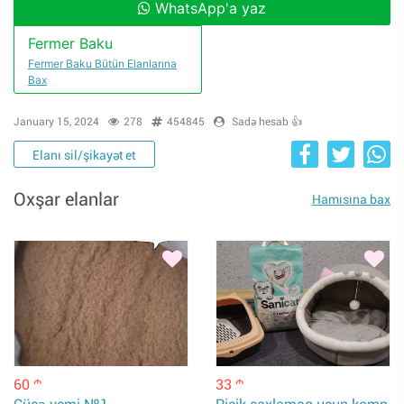
WhatsApp'a yaz
Fermer Baku
Fermer Baku Bütün Elanlarına
Bax
January 15, 2024
278
454845
Sadə hesab 👍
Elanı sil/şikayət et
Oxşar elanlar
Hamısına bax
60
33
m
m