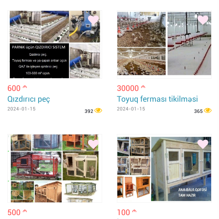
600
30000
m
m
Qızdırıcı peç
Toyuq ferması tikilməsi
2024-01-15
2024-01-15
392
365
500
100
m
m