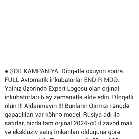
● ŞOK KAMPANİYA. Diqqətlə oxuyun sonra.
FULL Avtomatik inkubatorlar ENDİRİMDƏ.
Yalnız üzərində Expert Logosu olan orjinal
inkubatorları 6 ay zəmanətlə əldə edin. Dİqqətli
olun !!! Aldanmayın !!! Bunların Qırmızı rəngdə
qapaqlıları var köhnə model, Rusiya adı ilə
satırlar, bizdə tam orjinal 2024-cü il zavod malı
və eksklüziv satış imkanları olduguna görə