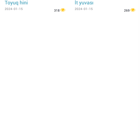
Toyuq hini
İt yuvası
2024-01-15
2024-01-15
318
269