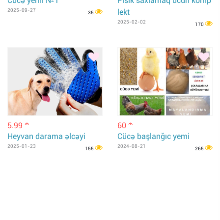
Cücə yemi №1
Pisik saxlamaq ucun komp
2025-09-27
lekt
35
2025-02-02
170
5.99
60
m
m
Heyvan darama əlcəyi
Cücə başlanğıc yemi
2025-01-23
2024-08-21
155
265