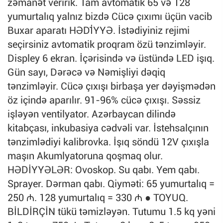
zəmanət veririk. Tam avtomatik 65 və 128
yumurtalıq yalnız bizdə Cücə çıxımı üçün vacib
Buxar aparatı HƏDİ̇YYƏ. İstədiyiniz rejimi
seçirsiniz avtomatik proqram özü tənzimləyir.
Displey 6 ekran. İçərisində və üstündə LED işıq.
Gün sayı, Dərəcə və Nəmişliyi dəqiq
tənzimləyir. Cücə çıxışı birbaşa yer dəyişmədən
öz içində aparılır. 91-96% cücə çıxışı. Səssiz
işləyən ventilyator. Azərbaycan dilində
kitabçası, inkubasiya cədvəli var. İstehsalçının
tənzimlədiyi kalibrovka. İşıq söndü 12V çıxışla
maşın Akumlyatoruna qoşmaq olur.
HƏDİYYƏLƏR: Ovoskop. Su qabı. Yem qabı.
Sprayer. Dərman qabı. Qiyməti: 65 yumurtalıq =
250 ₼. 128 yumurtalıq = 330 ₼ ● TOYUQ.
BİLDİRÇİN tükü təmizləyən. Tutumu 1.5 kq yəni