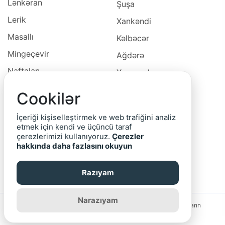
Lənkəran
Şuşa
Lerik
Xankəndi
Masallı
Kəlbəcər
Mingəçevir
Ağdərə
Naftalan
Xocavəd
Naxçivan
Xocalı
Cookilər
Neftçala
Laçın
İçeriği kişiselleştirmek ve web trafiğini analiz
Oğuz
Cəbrayıl
etmek için kendi ve üçüncü taraf
çerezlerimizi kullanıyoruz.
Çerezler
Ordubad
Qubadlı
hakkında daha fazlasını okuyun
Qax
Zəngilan
Razıyam
Qazax
Narazıyam
Saytın rəhbərliyi reklam bannerlərinin və yerləşdirilmiş elanların
məzmununa görə məsuliyyət daşımır.