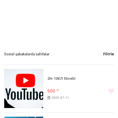
Sosial şəbəkələrdə səhifələr
Filtrlə
2H-10КЛ Nivelir
600
m
2025-07-11