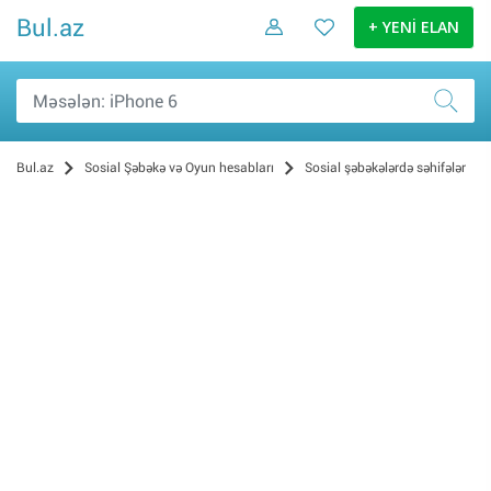
Bul.az
+ YENİ ELAN
Bul.az
Sosial Şəbəkə və Oyun hesabları
Sosial şəbəkələrdə səhifələr
Oyun hesabları (158)
Sosial şəbəkələrdə səhifələr (2)
Bakı (2)