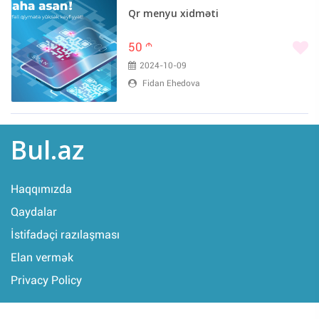
Qr menyu xidməti
50
m
2024-10-09
Fidan Ehedova
Bul.az
Haqqımızda
Qaydalar
İstifadəçi razılaşması
Elan vermək
Privacy Policy