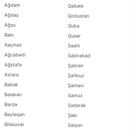
Ağdam
Qəbələ
Ağdaş
Qobustan
Ağsu
Quba
Bakı
Qusar
Xaçmaz
Saatlı
Ağcabədi
Sabirabad
Ağstafa
Şabran
Astara
Şahbuz
Babək
Şamaxı
Balakən
Samux
Bərdə
Sədərək
Beyləqan
Şəki
Biləsuvar
Səlyan