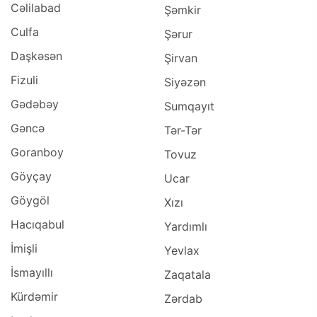
Cəlilabad
Şəmkir
Culfa
Şərur
Daşkəsən
Şirvan
Fizuli
Siyəzən
Gədəbəy
Sumqayıt
Gəncə
Tər-Tər
Goranboy
Tovuz
Göyçay
Ucar
Göygöl
Xızı
Hacıqabul
Yardımlı
İmişli
Yevlax
İsmayıllı
Zaqatala
Kürdəmir
Zərdab