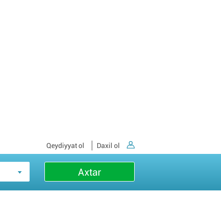
Qeydiyyat ol
Daxil ol
Axtar