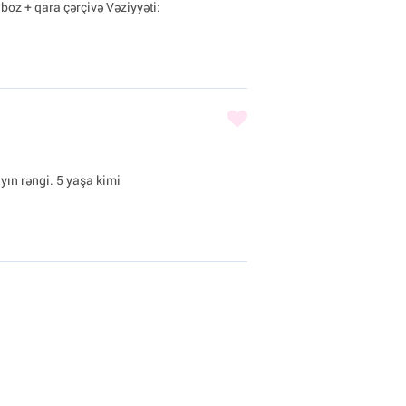
boz + qara çərçivə Vəziyyəti:
yın rəngi. 5 yaşa kimi