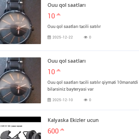
Ouu qol saatları
10
m
Ouu qol saatları təcili satılır
2025-12-22
0
Ouu qol saatları
10
m
Ouu qol saatları təcili satılır qiyməti 10manatd
bilərsiniz bayteryasi var
2025-12-10
0
Kalyaska Ekizler ucun
600
m