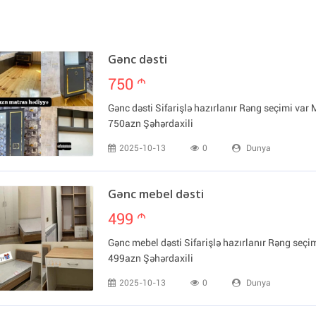
Gənc dəsti
750
m
Gənc dəsti Sifarişlə hazırlanır Rəng seçimi var
750azn Şəhərdaxili
2025-10-13
0
Dunya
Gənc mebel dəsti
499
m
Gənc mebel dəsti Sifarişlə hazırlanır Rəng seçi
499azn Şəhərdaxili
2025-10-13
0
Dunya