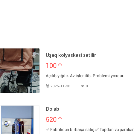
Uşaq kolyaskasi satilir
100
m
Açılıb yığılır. Az işlenilib. Problemi yoxdur.
2025-11-30
0
Dolab
520
m
✅ Fabrikdən birbaşa satış ✅ Topdan və pərakə