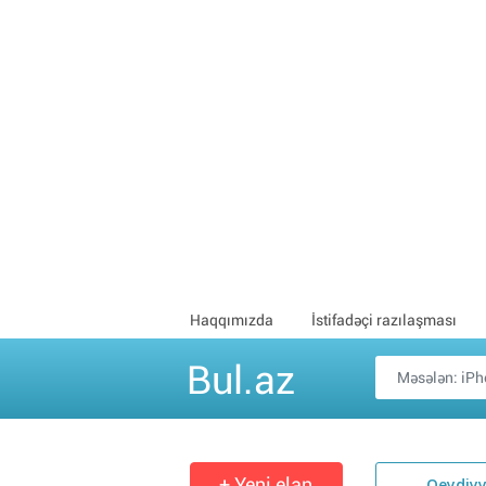
Haqqımızda
İstifadəçi razılaşması
Bul.az
+ Yeni elan