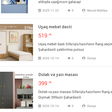
aldıqda uşağınızın gələcəyi
2025-11-22
0
Murad Mobilya
Uşaq mebel dəsti
519
m
Uşaq mebel dəsti Sifarişlə hazırlanır Rəng seç
Şəhərdaxili çatdırılma pulsuz
2025-10-14
0
Dunya
Dolab və yazı masası
399
m
Dolab və yazı masası Sifarişlə hazırlanır Rəng
Qiyməti 399azn Şəhərdaxili
2025-10-14
0
Dunya