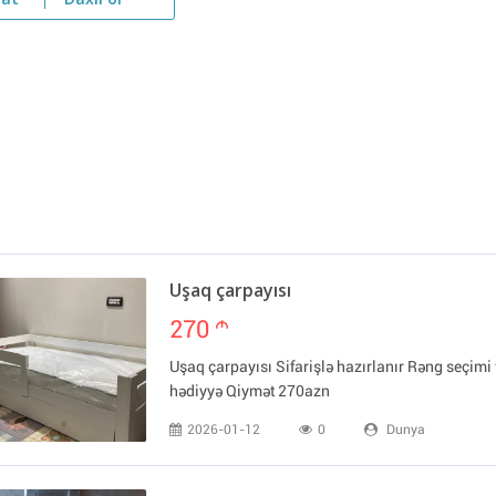
yat
Daxil ol
Uşaq çarpayısı
270
m
Uşaq çarpayısı Sifarişlə hazırlanır Rəng seçim
hədiyyə Qiymət 270azn
2026-01-12
0
Dunya