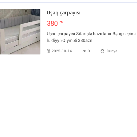
Uşaq çarpayısı
380
m
Uşaq çarpayısı Sifarişlə hazırlanır Rəng seçim
hədiyyə Qiyməti 380azn
2025-10-14
0
Dunya