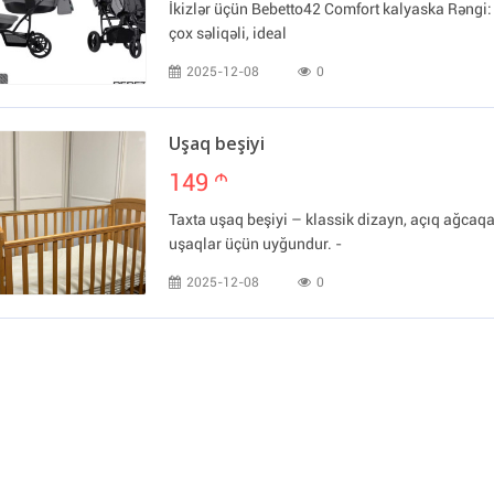
İkizlər üçün Bebetto42 Comfort kalyaska Rəngi: 
çox səliqəli, ideal
2025-12-08
0
Uşaq beşiyi
149
m
Taxta uşaq beşiyi – klassik dizayn, açıq ağcaqa
uşaqlar üçün uyğundur. -
2025-12-08
0