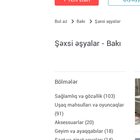
Qeydiy
Bul.az
Bakı
Şəxsi əşyalar
Şəxsi əşyalar - Bakı
Bölmələr
Sağlamlıq və gözəllik (103)
Uşaq məhsulları və oyuncaqlar
(91)
Aksessuarlar (20)
Geyim və ayaqqabılar (18)
Saat və zinət əşyaları (14)