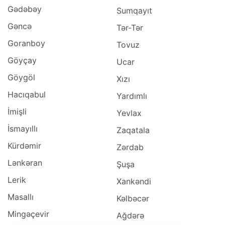
Gədəbəy
Sumqayıt
Gəncə
Tər-Tər
Goranboy
Tovuz
Göyçay
Ucar
Göygöl
Xızı
Hacıqabul
Yardımlı
İmişli
Yevlax
İsmayıllı
Zaqatala
Kürdəmir
Zərdab
Lənkəran
Şuşa
Lerik
Xankəndi
Masallı
Kəlbəcər
Mingəçevir
Ağdərə