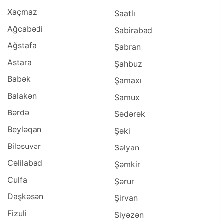
Xaçmaz
Saatlı
Ağcabədi
Sabirabad
Ağstafa
Şabran
Astara
Şahbuz
Babək
Şamaxı
Balakən
Samux
Bərdə
Sədərək
Beyləqan
Şəki
Biləsuvar
Səlyan
Cəlilabad
Şəmkir
Culfa
Şərur
Daşkəsən
Şirvan
Fizuli
Siyəzən