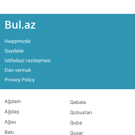
Bul.az
Haqqımızda
Qaydalar
İstifadəçi razılaşması
Elan vermək
Privacy Policy
Ağdam
Qəbələ
Ağdaş
Qobustan
Ağsu
Quba
Bakı
Qusar