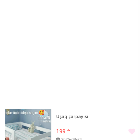
Uşaq çarpayısı
199
m
2025-08-24