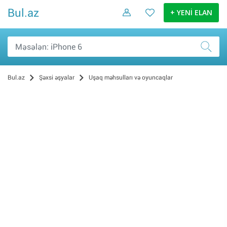
Bul.az
+ YENİ ELAN
Bul.az
Şəxsi əşyalar
Uşaq məhsulları və oyuncaqlar
Uşaq mebeli (66)
Digər (11)
Oyuncaqlar (7)
Uşaq kolyaskaları (7)
Avtomobil oturacaqları (0)