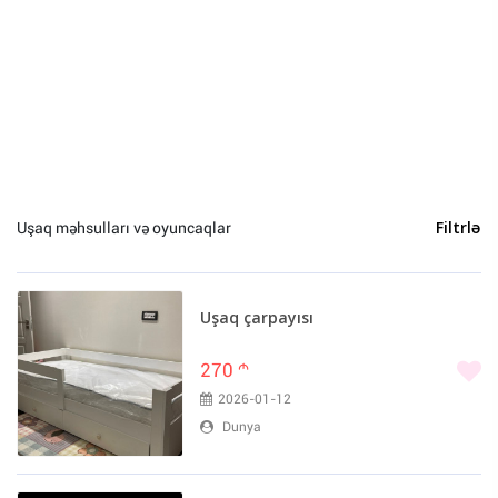
Bakı (91)
Uşaq məhsulları və oyuncaqlar
Filtrlə
Uşaq çarpayısı
270
m
2026-01-12
Dunya