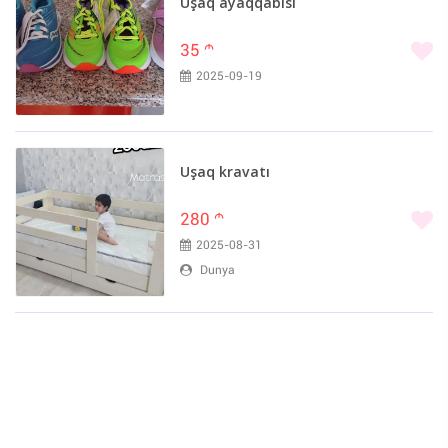
Uşaq ayaqqabısı
35
m
2025-09-19
Uşaq kravatı
280
m
2025-08-31
Dunya