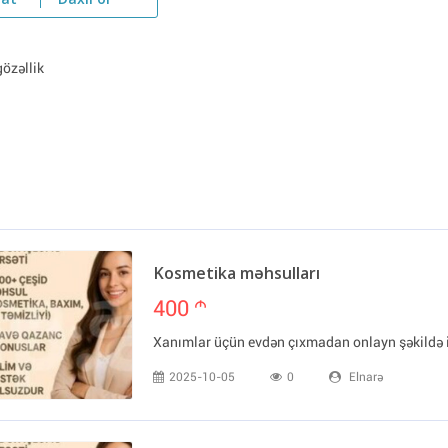
yat
Daxil ol
özəllik
Kosmetika məhsulları
400
m
Xanımlar üçün evdən çıxmadan onlayn şəkildə 
2025-10-05
0
Elnarə