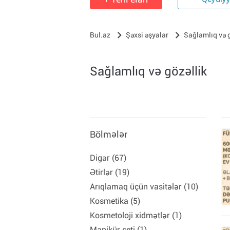
Qeydiy
Bul.az
Şəxsi əşyalar
Sağlamlıq və g
Sağlamlıq və gözəllik
Bölmələr
Digər (67)
Ətirlər (19)
Arıqlamaq üçün vasitələr (10)
Kosmetika (5)
Kosmetoloji xidmətlər (1)
Manikür seti (1)