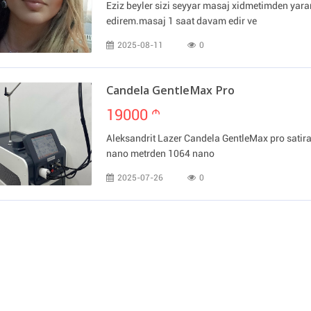
Eziz beyler sizi seyyar masaj xidmetimden yar
edirem.masaj 1 saat davam edir ve
2025-08-11
0
Candela GentleMax Pro
19000
m
Aleksandrit Lazer Candela GentleMax pro satir
nano metrden 1064 nano
2025-07-26
0