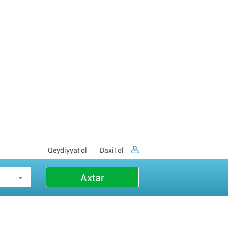
Qeydiyyat ol
Daxil ol
Axtar