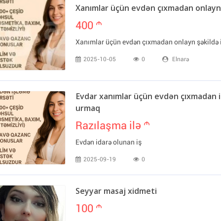
Xanımlar üçün evdən çıxmadan onlayn 
400
m
Xanımlar üçün evdən çıxmadan onlayn şəkildə 
2025-10-05
0
Elnarə
Evdar xanımlar üçün evdən çıxmadan iş
urmaq
Razılaşma ilə
m
Evdən idarə olunan iş
2025-09-19
0
Seyyar masaj xidmeti
100
m