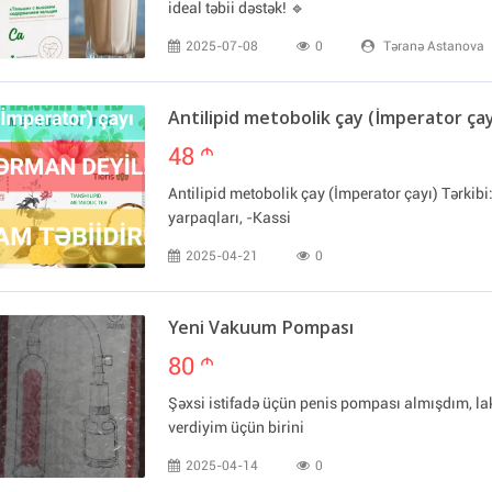
ideal təbii dəstək! 🔹
2025-07-08
0
Təranə Astanova
Antilipid metobolik çay (İmperator çay
48
m
Antilipid metobolik çay (İmperator çayı) Tərkibi
yarpaqları, -Kassi
2025-04-21
0
Yeni Vakuum Pompası
80
m
Şəxsi istifadə üçün penis pompası almışdım, lak
verdiyim üçün birini
2025-04-14
0