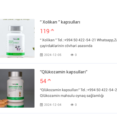
“ Xolikan ” kapsulları
119
m
“ Xolikan ” Tel.:+994 50 422-54-21 Whatsapp,Z
çəyirdəklərinin cövhəri əsasında
2024-12-05
0
“Qlükozamin kapsulları”
54
m
“Qlükozamin kapsulları” Tel.:+994 50 422-5
Qlükozamin məhsulu oynaq sağlamlığı
2024-12-04
0