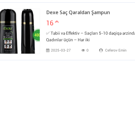
Dexe Saç Qaraldan Şampun
16
m
✅ Təbii və Effektiv – Saçları 5-10 dəqiqə ərzində
Qadınlar üçün – Hər iki
2025-03-27
0
Ceferov Emin