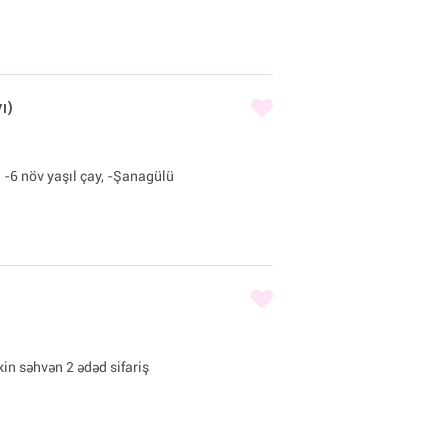
ı)
: -6 növ yaşıl çay, -Şanagülü
in səhvən 2 ədəd sifariş