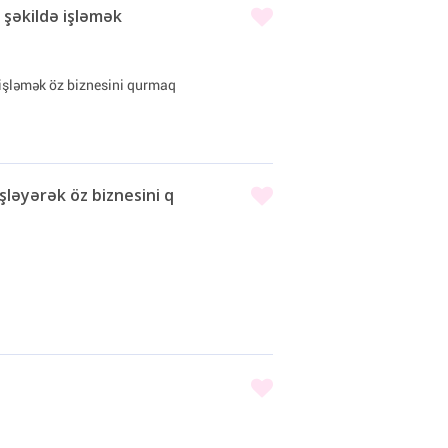
şəkildə işləmək
işləmək öz biznesini qurmaq
ləyərək öz biznesini q