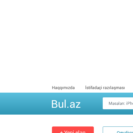
Haqqımızda
İstifadəçi razılaşması
Bul.az
+ Yeni elan