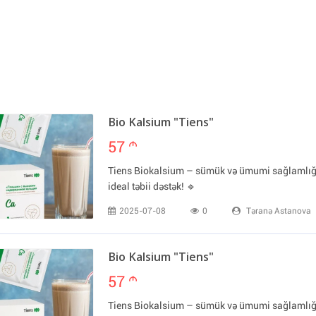
Bio Kalsium "Tiens"
57
m
Tiens Biokalsium – sümük və ümumi sağlamlığ
ideal təbii dəstək! 🔹
2025-07-08
0
Təranə Astanova
Bio Kalsium "Tiens"
57
m
Tiens Biokalsium – sümük və ümumi sağlamlığ