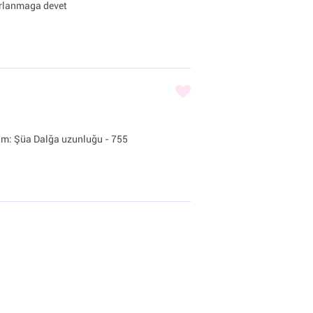
arlanmaga devet
am: Şüa Dalğa uzunluğu - 755