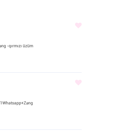
əng -qırmızı üzüm
4-21Whatsapp+Zəng