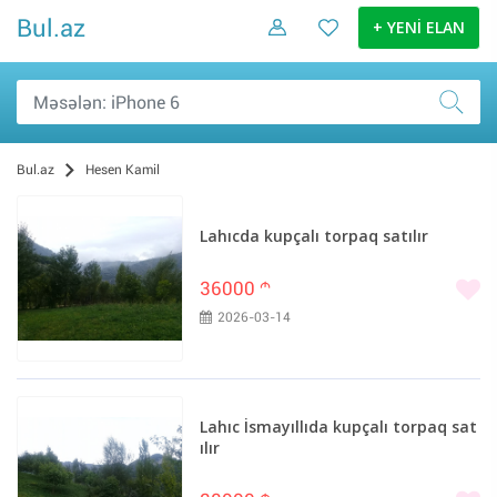
Bul.az
+ YENİ ELAN
Bul.az
Hesen Kamil
Lahıcda kupçalı torpaq satılır
36000
m
2026-03-14
Lahıc İsmayıllıda kupçalı torpaq sat
ılır