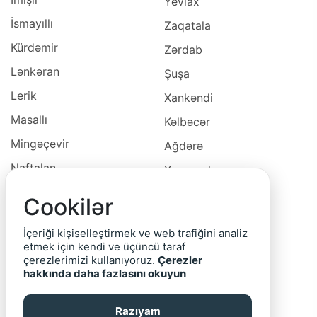
Yevlax
İsmayıllı
Zaqatala
Kürdəmir
Zərdab
Lənkəran
Şuşa
Lerik
Xankəndi
Masallı
Kəlbəcər
Mingəçevir
Ağdərə
Naftalan
Xocavəd
Naxçivan
Xocalı
Cookilər
Neftçala
Laçın
İçeriği kişiselleştirmek ve web trafiğini analiz
Oğuz
Cəbrayıl
etmek için kendi ve üçüncü taraf
çerezlerimizi kullanıyoruz.
Çerezler
Ordubad
Qubadlı
hakkında daha fazlasını okuyun
Qax
Zəngilan
Razıyam
Qazax