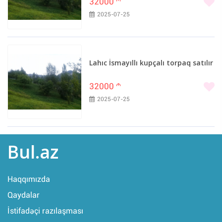
32000
m
2025-07-25
Lahıc İsmayıllı kupçalı torpaq satılır
32000
m
2025-07-25
Bul.az
Haqqımızda
Qaydalar
İstifadəçi razılaşması