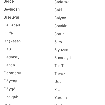
Bərdə
Sədərək
Beyləqan
Şəki
Biləsuvar
Səlyan
Cəlilabad
Şəmkir
Culfa
Şərur
Daşkəsən
Şirvan
Fizuli
Siyəzən
Gədəbəy
Sumqayıt
Gəncə
Tər-Tər
Goranboy
Tovuz
Göyçay
Ucar
Göygöl
Xızı
Hacıqabul
Yardımlı
İmişli