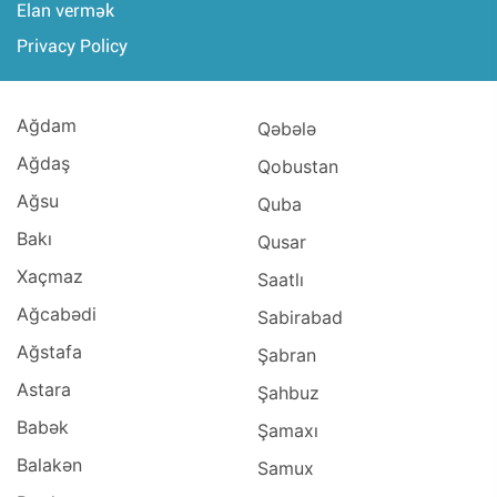
Elan vermək
Privacy Policy
Ağdam
Qəbələ
Ağdaş
Qobustan
Ağsu
Quba
Bakı
Qusar
Xaçmaz
Saatlı
Ağcabədi
Sabirabad
Ağstafa
Şabran
Astara
Şahbuz
Babək
Şamaxı
Balakən
Samux