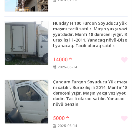
2025-07-23
Hunday H 100 Furqon Soyuducu yük
maşını təcili satılır. Maşın yaxşı vəzi
yyətdədir. Mənfi 18 dərəcəni yığır. B
uraxılış ili -2011. Yanacaq növü-Dize
l yanacaq. Təcili olaraq satılır.
14000
m
2025-06-14
Çanqam Furqon Soyuducu Yük maşı
nı satılır. Buraxılış ili 2014. Mənfin18
dərəcəni yığır. Maşın yaxşı vəziyyət
dədir. Təcili olaraq satılır. Yanacaq
növü benzin.
5000
m
2025-06-14