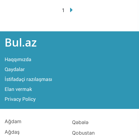
1
Bul.az
Haqqımızda
Qaydalar
İstifadəçi razılaşması
Elan vermək
Privacy Policy
Ağdam
Qəbələ
Ağdaş
Qobustan