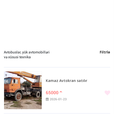
Bakı (61)
Sumqayıt (2)
Qəbələ (1)
Avtobuslar, yük avtomobilləri
Filtrlə
və xüsusi texnika
Kamaz Avtokran satılır
65000
m
2026-01-23