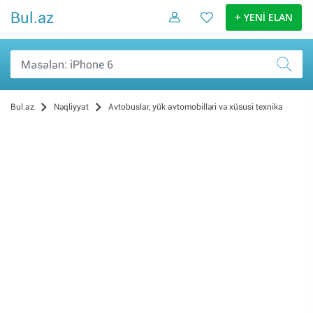
Bul.az
+ YENİ ELAN
Bul.az
Nəqliyyat
Avtobuslar, yük avtomobilləri və xüsusi texnika
Tikinti texnikası (17)
Digər (14)
Avtokranlar (12)
Qoşqular (11)
Yük maşınları (10)
Avtobuslar (0)
Dartqılar (0)