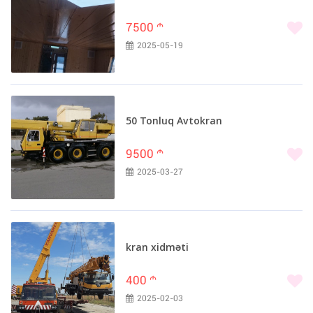
7500
m
2025-05-19
50 Tonluq Avtokran
9500
m
2025-03-27
kran xidməti
400
m
2025-02-03