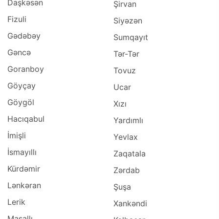
Daşkəsən
Şirvan
Fizuli
Siyəzən
Gədəbəy
Sumqayıt
Gəncə
Tər-Tər
Goranboy
Tovuz
Göyçay
Ucar
Göygöl
Xızı
Hacıqabul
Yardımlı
İmişli
Yevlax
İsmayıllı
Zaqatala
Kürdəmir
Zərdab
Lənkəran
Şuşa
Lerik
Xankəndi
Masallı