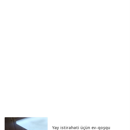
Yay istirahəti üçün ev-qoşqu