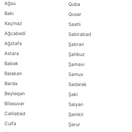
Ağsu
Quba
Bakı
Qusar
Xaçmaz
Saatlı
Ağcabədi
Sabirabad
Ağstafa
Şabran
Astara
Şahbuz
Babək
Şamaxı
Balakən
Samux
Bərdə
Sədərək
Beyləqan
Şəki
Biləsuvar
Səlyan
Cəlilabad
Şəmkir
Culfa
Şərur