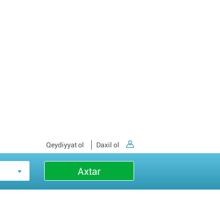
Qeydiyyat ol
Daxil ol
Axtar