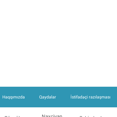
Haqqımızda
Qaydalar
İstifadəçi razılaşması
Naxçivan