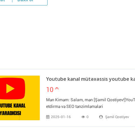
yat
Daxil ol
Youtube kanal mütəxəssis youtube k
10
m
Mən Kiməm: Salam, mən [Şamil Qostiyev!]YouTu
etdirmə və SEO tənzimləmələri
2025-01-16
0
Şamil Qostiyev