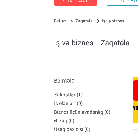
Qeydiy
Bul.az
Zaqatala
İş və biznes
İş və biznes - Zaqatala
Bölmələr
Xidmətlər (1)
İş elanları (0)
Biznes üçün avadanlıq (0)
Ərzaq (0)
Uşaq baxıcısı (0)