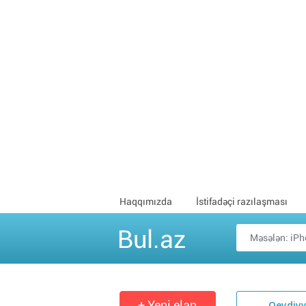
Haqqımızda
İstifadəçi razılaşması
Bul.az
+ Yeni elan