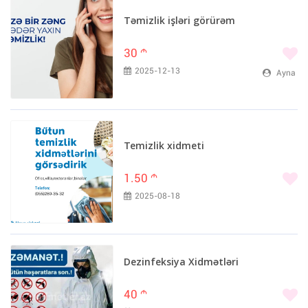
Təmizlik işləri görürəm
30
m
2025-12-13
Ayna
Temizlik xidmeti
1.50
m
2025-08-18
Dezinfeksiya Xidmətləri
40
m