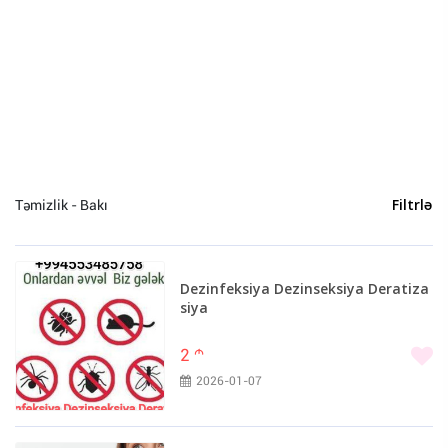
İnformasiya Texnologiyaları (25)
Təmizlik (13)
Mühasibat xidmətləri (12)
Avadanlığın icarəsi (10)
Hüquq xidmətləri (9)
Usta (9)
Texnika təmiri (7)
Təmizlik - Bakı
Filtrlə
Tərcümə (7)
Tibbi masaj (4)
Uşaq baxıcısı (2)
Dezinfeksiya Dezinseksiya Deratiza
Baxıcı (2)
siya
Video çəkiliş və fotosessiya (2)
2
m
2026-01-07
Bakı (13)
Ağsu (1)