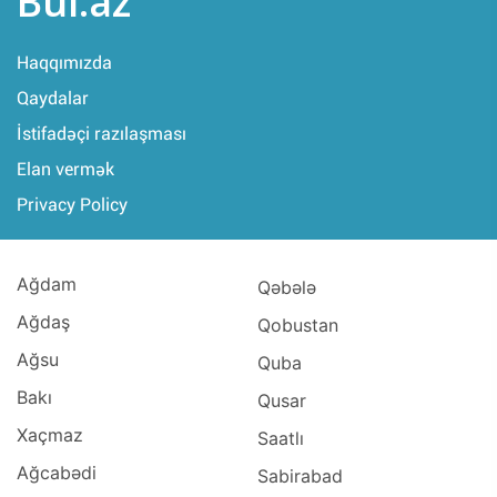
Bul.az
Haqqımızda
Qaydalar
İstifadəçi razılaşması
Elan vermək
Privacy Policy
Ağdam
Qəbələ
Ağdaş
Qobustan
Ağsu
Quba
Bakı
Qusar
Xaçmaz
Saatlı
Ağcabədi
Sabirabad