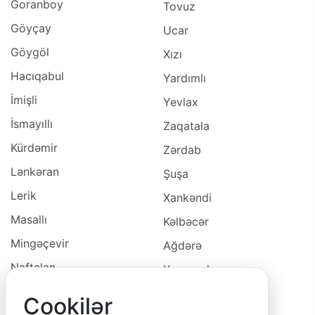
Goranboy
Tovuz
Göyçay
Ucar
Göygöl
Xızı
Hacıqabul
Yardımlı
İmişli
Yevlax
İsmayıllı
Zaqatala
Kürdəmir
Zərdab
Lənkəran
Şuşa
Lerik
Xankəndi
Masallı
Kəlbəcər
Mingəçevir
Ağdərə
Naftalan
Xocavəd
Naxçivan
Xocalı
Cookilər