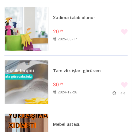
Xadimə tələb olunur
20
m
2025-03-17
Təmizlik işləri görürəm
30
m
2024-12-26
Lale
Mebel ustası.