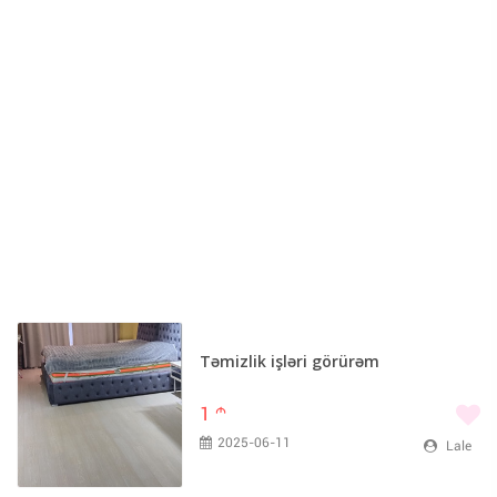
Təmizlik işləri görürəm
1
m
2025-06-11
Lale