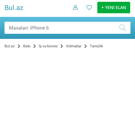
Bul.az
+ YENİ ELAN
Bul.az
Bakı
İş və biznes
Xidmətlər
Təmizlik
Digər (432)
Avadanlıqların quraşdırılması (201)
Hazırlıq kursları (189)
Musiqi və əyləncə (153)
Reklam və dizayn (129)
Təmir və tikinti (62)
Nəqliyyat (59)