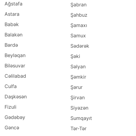
Ağstafa
Şabran
Astara
Şahbuz
Babək
Şamaxı
Balakən
Samux
Bərdə
Sədərək
Beyləqan
Şəki
Biləsuvar
Səlyan
Cəlilabad
Şəmkir
Culfa
Şərur
Daşkəsən
Şirvan
Fizuli
Siyəzən
Gədəbəy
Sumqayıt
Gəncə
Tər-Tər