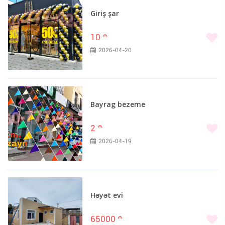
Giriş şar
10
m
2026-04-20
Bayrag bezeme
2
m
2026-04-19
Həyət evi
65000
m