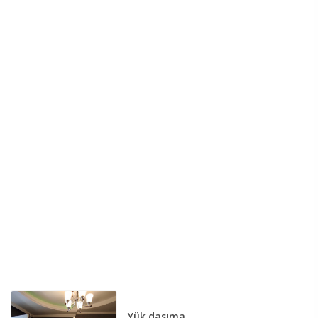
Yük daşıma