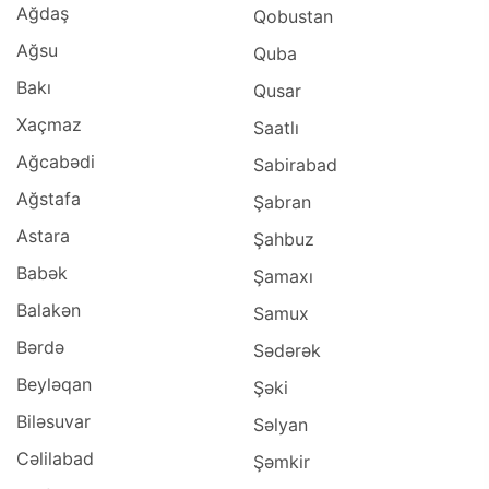
Ağdaş
Qobustan
Ağsu
Quba
Bakı
Qusar
Xaçmaz
Saatlı
Ağcabədi
Sabirabad
Ağstafa
Şabran
Astara
Şahbuz
Babək
Şamaxı
Balakən
Samux
Bərdə
Sədərək
Beyləqan
Şəki
Biləsuvar
Səlyan
Cəlilabad
Şəmkir