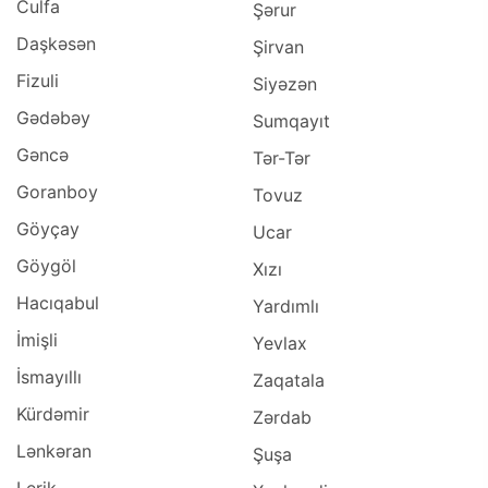
Culfa
Şərur
Daşkəsən
Şirvan
Fizuli
Siyəzən
Gədəbəy
Sumqayıt
Gəncə
Tər-Tər
Goranboy
Tovuz
Göyçay
Ucar
Göygöl
Xızı
Hacıqabul
Yardımlı
İmişli
Yevlax
İsmayıllı
Zaqatala
Kürdəmir
Zərdab
Lənkəran
Şuşa