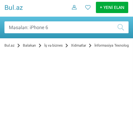
Bul.az
+ YENİ ELAN
Bul.az
Balakən
İş və biznes
Xidmətlər
İnformasiya Texnologiya
Digər (1)
İnformasiya Texnologiyaları (0)
Musiqi və əyləncə (0)
Hazırlıq kursları (0)
Təmizlik (0)
Texnika təmiri (0)
Avadanlığın icarəsi (0)