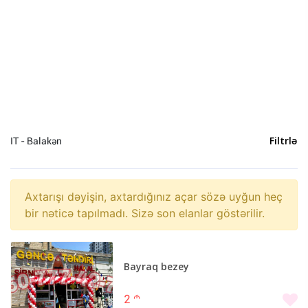
Uşaq baxıcısı (0)
Tərcümə (0)
Avadanlıqların quraşdırılması (0)
Təmir və tikinti (0)
Mühasibat xidmətləri (0)
Baxıcı (0)
Nəqliyyat (0)
IT - Balakən
Filtrlə
Hüquq xidmətləri (0)
Reklam və dizayn (0)
Video çəkiliş və fotosessiya (0)
Axtarışı dəyişin, axtardığınız açar sözə uyğun heç
Usta (0)
bir nəticə tapılmadı. Sizə son elanlar göstərilir.
Tibbi masaj (0)
Bayraq bezey
Bakı (25)
2
m