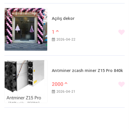
Açılış dekor
1
m
2026-04-22
Antminer zcash miner Z15 Pro 840k
2000
m
2026-04-21