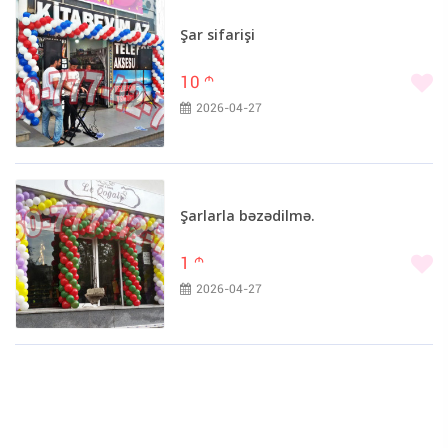
Şar sifarişi
10
m
2026-04-27
Şarlarla bəzədilmə.
1
m
2026-04-27