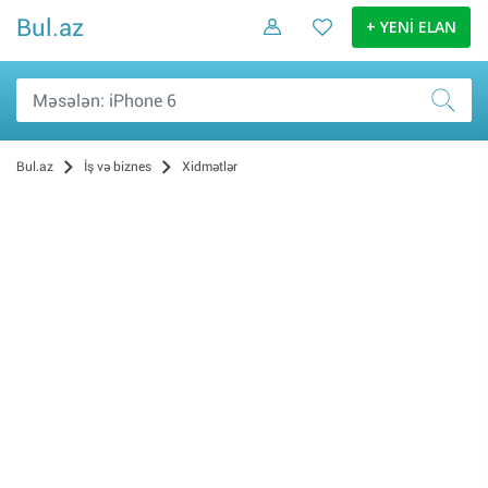
Bul.az
+ YENİ ELAN
Bul.az
İş və biznes
Xidmətlər
Digər (434)
Avadanlıqların quraşdırılması (201)
Hazırlıq kursları (191)
Musiqi və əyləncə (154)
Reklam və dizayn (132)
Təmir və tikinti (63)
Nəqliyyat (59)