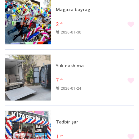
Ağsu (1)
Babək (1)
Magaza bayrag
Balakən (1)
2
m
Lənkəran (1)
2026-01-30
Şabran (1)
Siyəzən (1)
Tovuz (1)
Zaqatala (1)
Yuk dashima
7
m
2026-01-24
Tədbir şar
1
m