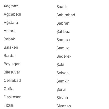
Xaçmaz
Saatlı
Ağcabədi
Sabirabad
Ağstafa
Şabran
Astara
Şahbuz
Babək
Şamaxı
Balakən
Samux
Bərdə
Sədərək
Beyləqan
Şəki
Biləsuvar
Səlyan
Cəlilabad
Şəmkir
Culfa
Şərur
Daşkəsən
Şirvan
Fizuli
Siyəzən