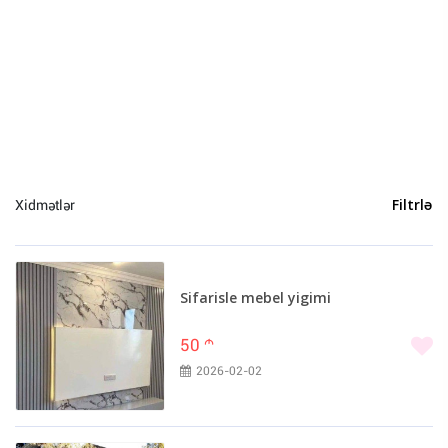
İnformasiya Texnologiyaları (25)
Təmizlik (14)
Mühasibat xidmətləri (12)
Avadanlığın icarəsi (10)
Hüquq xidmətləri (9)
Usta (9)
Texnika təmiri (7)
Xidmətlər
Filtrlə
Tərcümə (7)
Tibbi masaj (4)
Uşaq baxıcısı (2)
Baxıcı (2)
Sifarisle mebel yigimi
Video çəkiliş və fotosessiya (2)
50
m
2026-02-02
Bakı (1327)
Sumqayıt (2)