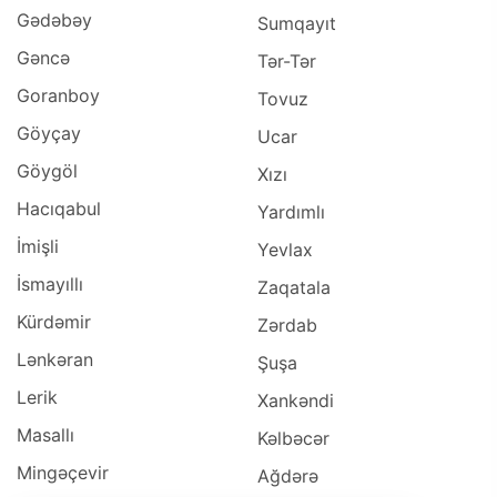
Gədəbəy
Sumqayıt
Gəncə
Tər-Tər
Goranboy
Tovuz
Göyçay
Ucar
Göygöl
Xızı
Hacıqabul
Yardımlı
İmişli
Yevlax
İsmayıllı
Zaqatala
Kürdəmir
Zərdab
Lənkəran
Şuşa
Lerik
Xankəndi
Masallı
Kəlbəcər
Mingəçevir
Ağdərə