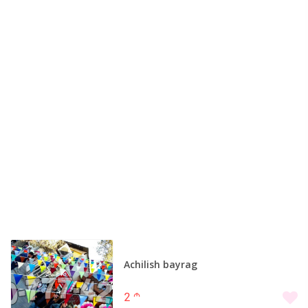
Achilish bayrag
2
m