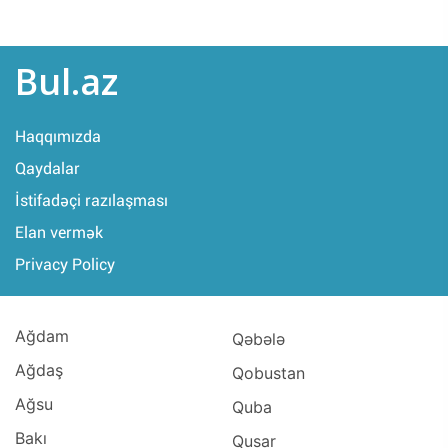
Bul.az
Haqqımızda
Qaydalar
İstifadəçi razılaşması
Elan vermək
Privacy Policy
Ağdam
Qəbələ
Ağdaş
Qobustan
Ağsu
Quba
Bakı
Qusar