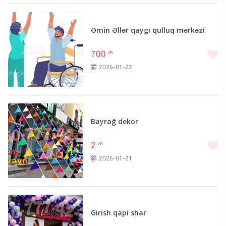
Əmin Əllər qaygı qulluq mərkəzi
700
m
2026-01-22
Bayrağ dekor
2
m
2026-01-21
Girish qapi shar