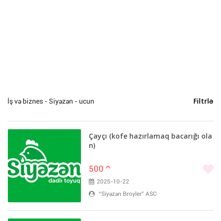
Bakı (870)
Sumqayıt (4)
Cəlilabad (3)
Siyəzən (2)
Xaçmaz (1)
Balakən (1)
Lənkəran (1)
Mingəçevir (1)
İş və biznes - Siyəzən - ucun
Filtrlə
Zaqatala (1)
Çayçı (kofe hazırlamaq bacarığı ola
n)
500
m
2025-10-22
“Siyəzən Broyler” ASC