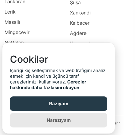
Lənkəran
Şuşa
Lerik
Xankəndi
Masallı
Kəlbəcər
Mingəçevir
Ağdərə
Naftalan
Xocavəd
Naxçivan
Xocalı
Cookilər
Neftçala
Laçın
İçeriği kişiselleştirmek ve web trafiğini analiz
Oğuz
Cəbrayıl
etmek için kendi ve üçüncü taraf
çerezlerimizi kullanıyoruz.
Çerezler
Ordubad
Qubadlı
hakkında daha fazlasını okuyun
Qax
Zəngilan
Razıyam
Qazax
Narazıyam
Saytın rəhbərliyi reklam bannerlərinin və yerləşdirilmiş elanların
məzmununa görə məsuliyyət daşımır.