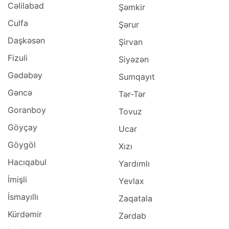
Cəlilabad
Şəmkir
Culfa
Şərur
Daşkəsən
Şirvan
Fizuli
Siyəzən
Gədəbəy
Sumqayıt
Gəncə
Tər-Tər
Goranboy
Tovuz
Göyçay
Ucar
Göygöl
Xızı
Hacıqabul
Yardımlı
İmişli
Yevlax
İsmayıllı
Zaqatala
Kürdəmir
Zərdab