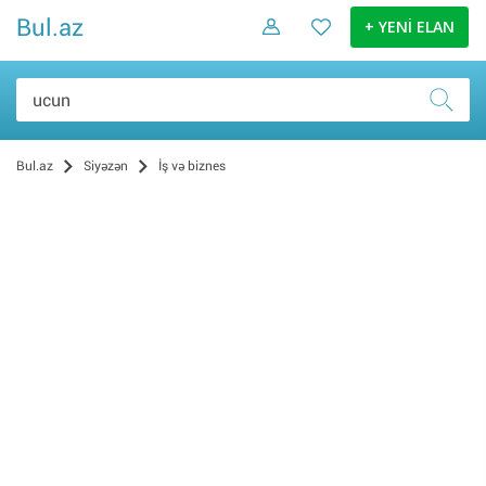
Bul.az
+ YENİ ELAN
Bul.az
Siyəzən
İş və biznes
İş elanları (1)
Xidmətlər (1)
Biznes üçün avadanlıq (0)
Ərzaq (0)
Uşaq baxıcısı (0)