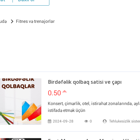
yat
Daxil ol
udə
Fitnes və trenajorlar
Birdəfəlik qolbaq satisi ve çapı
0.50
m
Konsert, çimərlik, otel, istirahət zonalarında, ə
istifadə etmək üçün
2024-09-28
0
Tehlukesizlik siste