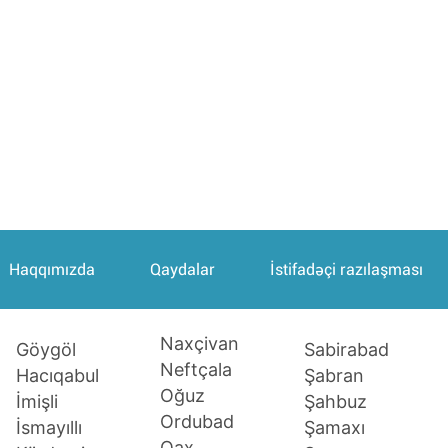
Haqqımızda
Qaydalar
İstifadəçi razılaşması
Naxçivan
Sabirabad
Göygöl
Neftçala
Şabran
Hacıqabul
Oğuz
Şahbuz
İmişli
Ordubad
Şamaxı
İsmayıllı
Qax