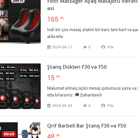
Foot Massager Ayaq Masajoru Vibratio
əsi
165
m
İndi bir çox masaj alətini bir kart, tam kart və şə
əldə edə
2024-06-11
0
Fitx
Ştanq Diskləri F30 və F50
15
m
Məlumat almaq üçün mesaj qutumuza yaza və 
edə bilərsiniz. 🚚 Şəhərdaxili
2024-06-03
0
Fitx
Qrif Barbell Bar Ştanq F30 və F50
48
m