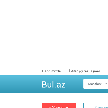
Haqqımızda
İstifadəçi razılaşması
Bul.az
+ Yeni elan