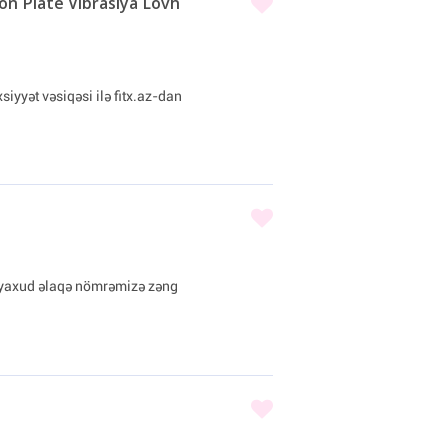
n Plate Vibrasiya Lövh
xsiyyət vəsiqəsi ilə fitx.az-dan
yaxud əlaqə nömrəmizə zəng