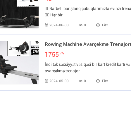
🏋️‍♂️Barbell bar ştanq çubuqlarımızla evinzi tren
🏋️‍♀️ Hər bir
2024-06-03
0
Fitx
Rowing Machine Avarçəkmə Trenajor
1755
m
İndi tək şəxsiyyət vəsiqəsi bir kart kredit kartı və
avarçəkmə trenajor
2024-05-09
0
Fitx