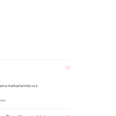
yləncə mərkəzlərində və s.
mleri