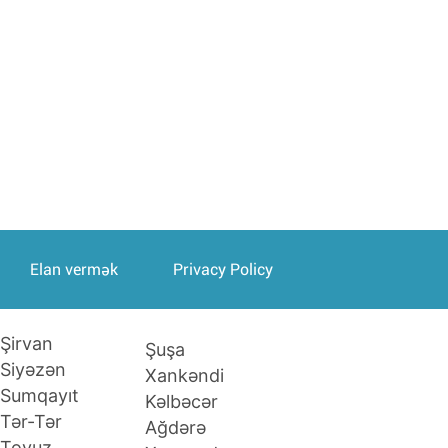
Elan vermək
Privacy Policy
Şirvan
Şuşa
Siyəzən
Xankəndi
Sumqayıt
Kəlbəcər
Tər-Tər
Ağdərə
Tovuz