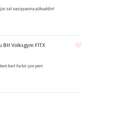
ajor zal səviyyəsinə yüksəldin!
u BH Volksgym FİTX
 tam kart ilə bir çox yeni