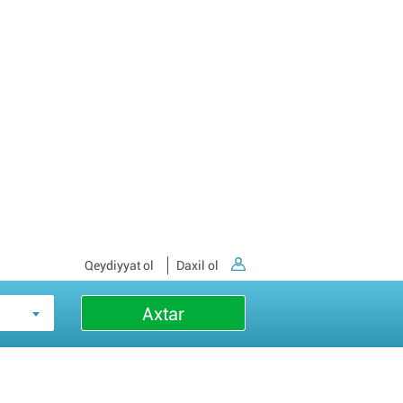
Qeydiyyat ol
Daxil ol
Axtar