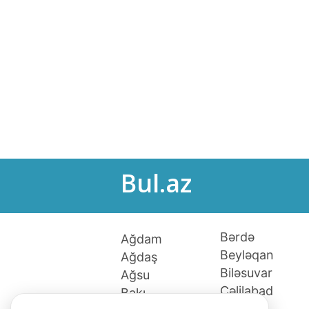
Bul.az
Bərdə
Ağdam
Beyləqan
Ağdaş
Biləsuvar
Ağsu
Cəlilabad
Bakı
Culfa