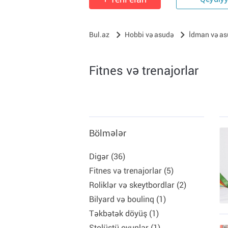
Qeydiy
Bul.az
Hobbi və asudə
İdman və as
Fitnes və trenajorlar
Bölmələr
Digər (36)
Fitnes və trenajorlar (5)
Roliklər və skeytbordlar (2)
Bilyard və boulinq (1)
Təkbətək döyüş (1)
Stolüstü oyunlar (1)