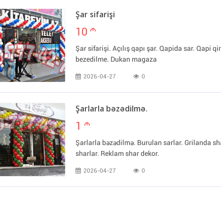
Şar sifarişi
10
m
Şar sifarişi. Açılış qapı şar. Qapida sar. Qapi q
bezedilme. Dukan magaza
2026-04-27
0
Şarlarla bəzədilmə.
1
m
Şarlarla bəzədilmə. Burulan sarlar. Grilanda 
sharlar. Reklam shar dekor.
2026-04-27
0