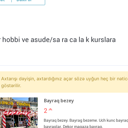
yat
Daxil ol
r hobbi ve asude/sa ra ca la k kurslara
Axtarışı dəyişin, axtardığınız açar sözə uyğun heç bir nətic
göstərilir.
Bayraq bezey
2
m
Bayraq bezey. Bayrag bezeme. Uch kunc bayra
bayraqlar. Dekor magaza bayraq.