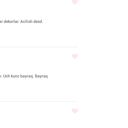
r dekorlar. Acilish desd.
am. Uch kunc bayraq. Bayraq