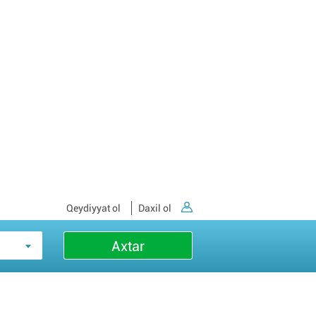
Qeydiyyat ol
Daxil ol
Axtar