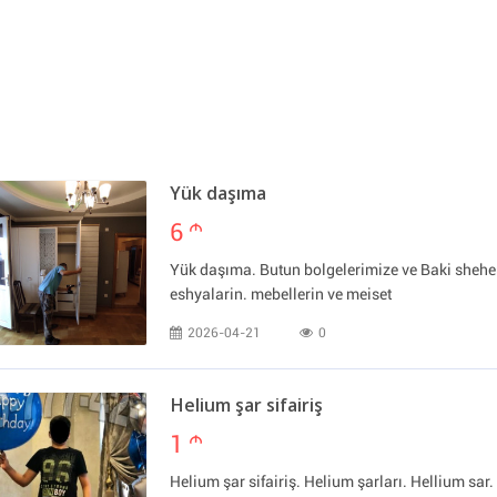
Yük daşıma
6
m
Yük daşıma. Butun bolgelerimize ve Baki sheher
eshyalarin. mebellerin ve meiset
2026-04-21
0
Helium şar sifairiş
1
m
Helium şar sifairiş. Helium şarları. Hellium sar. 