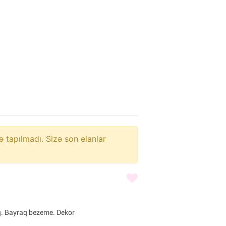
ə tapılmadı. Sizə son elanlar
q. Bayraq bezeme. Dekor