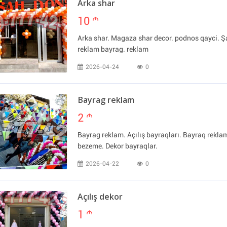
Arka shar
10
m
Arka shar. Magaza shar decor. podnos qayci. Şa
reklam bayrag. reklam
2026-04-24
0
Bayrag reklam
2
m
Bayrag reklam. Açılış bayraqları. Bayraq rekl
bezeme. Dekor bayraqlar.
2026-04-22
0
Açılış dekor
1
m