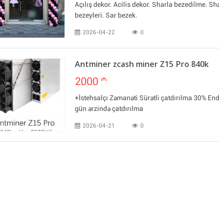
Açılış dekor. Acilis dekor. Sharla bezedilme. Sh
bezeyleri. Sar bezek.
2026-04-22
0
Antminer zcash miner Z15 Pro 840k
2000
m
+İstehsalçı Zəmanəti Sürətli çatdırılma 30% End
gün ərzində çatdırılma
2026-04-21
0