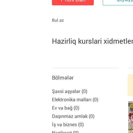
Qeydiy
Bul.az
Hazirliq kurslari xidmetle
Bölmələr
Şəxsi əşyalar (0)
Elektronika malları (0)
Ev və bağ (0)
Daşınmaz əmlak (0)
İş və biznes (0)
Nəqliyyat (0)