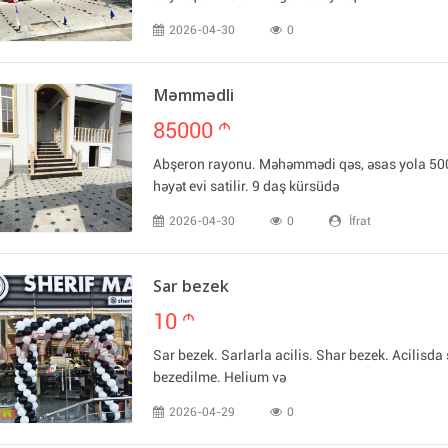
2026-04-30
0
Məmmədli
85000
m
Abşeron rayonu. Məhəmmədi qəs, əsas yola 50
həyət evi satilir. 9 daş kürsüdə
2026-04-30
0
İfrat
Sar bezek
10
m
Sar bezek. Sarlarla acilis. Shar bezek. Acilisda 
bezedilme. Helium və
2026-04-29
0