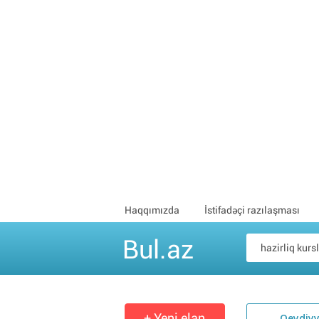
Haqqımızda
İstifadəçi razılaşması
Bul.az
+ Yeni elan