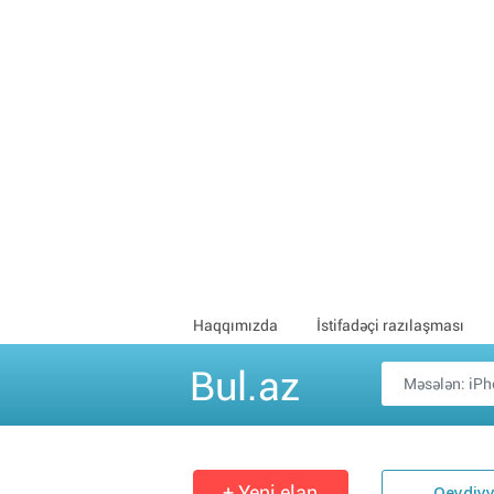
Haqqımızda
İstifadəçi razılaşması
Bul.az
+ Yeni elan