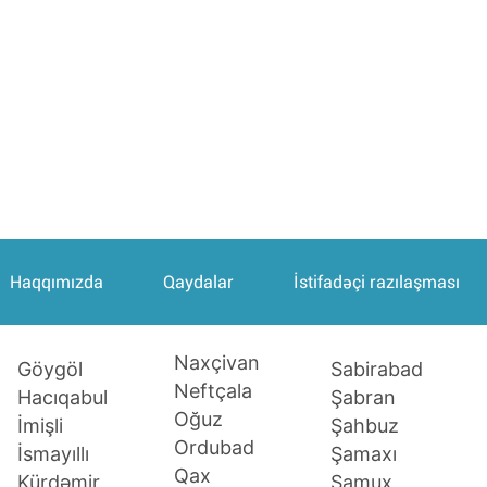
Haqqımızda
Qaydalar
İstifadəçi razılaşması
Naxçivan
Sabirabad
Göygöl
Neftçala
Şabran
Hacıqabul
Oğuz
Şahbuz
İmişli
Ordubad
Şamaxı
İsmayıllı
Qax
Samux
Kürdəmir