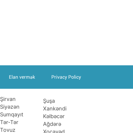
Elan vermək
Privacy Policy
Şirvan
Şuşa
Siyəzən
Xankəndi
Sumqayıt
Kəlbəcər
Tər-Tər
Ağdərə
Tovuz
Xocavəd