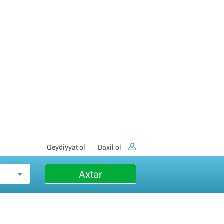
Qeydiyyat ol
Daxil ol
Axtar