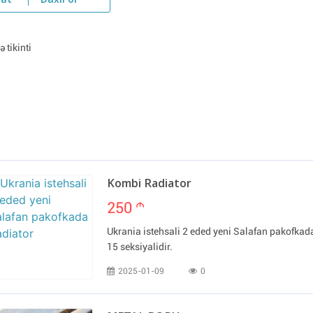
yat
Daxil ol
 tikinti
Kombi Radiator
250
m
Ukrania istehsali 2 eded yeni Salafan pakofkada R
15 seksiyalidir.
2025-01-09
0