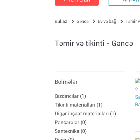
Qeydiy
Bul.az
Gəncə
Ev və bağ
Təmir və
Təmir və tikinti - Gəncə
Bölmələr
Qızdırıcılar (1)
Tikinti materialları (1)
Digər inşaat materialları (1)
Pəncərələr (0)
Santexnika (0)
Digər (0)