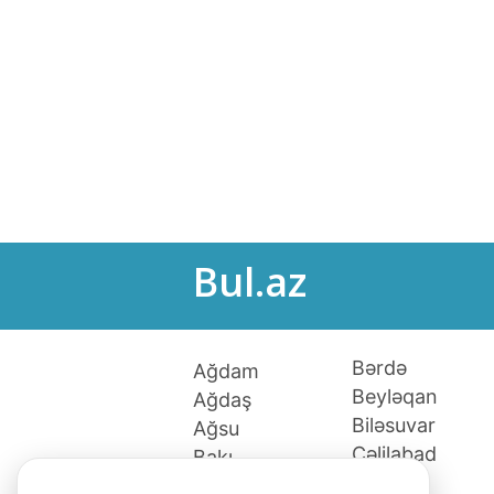
Bul.az
Bərdə
Ağdam
Beyləqan
Ağdaş
Biləsuvar
Ağsu
Cəlilabad
Bakı
Culfa
Xaçmaz