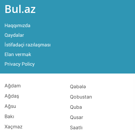
Bul.az
Haqqımızda
Qaydalar
İstifadəçi razılaşması
Elan vermək
Privacy Policy
Ağdam
Qəbələ
Ağdaş
Qobustan
Ağsu
Quba
Bakı
Qusar
Xaçmaz
Saatlı