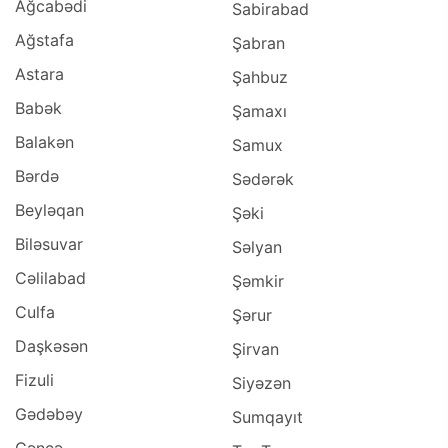
Ağcabədi
Sabirabad
Ağstafa
Şabran
Astara
Şahbuz
Babək
Şamaxı
Balakən
Samux
Bərdə
Sədərək
Beyləqan
Şəki
Biləsuvar
Səlyan
Cəlilabad
Şəmkir
Culfa
Şərur
Daşkəsən
Şirvan
Fizuli
Siyəzən
Gədəbəy
Sumqayıt