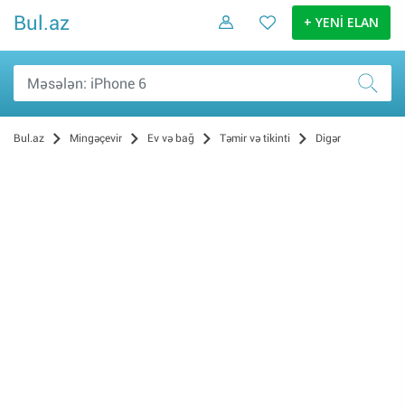
Bul.az
+ YENİ ELAN
Bul.az
Mingəçevir
Ev və bağ
Təmir və tikinti
Digər
Digər (1)
Pəncərələr (0)
Qızdırıcılar (0)
Santexnika (0)
Tikinti materialları (0)
Sauna (0)
Qapılar (0)