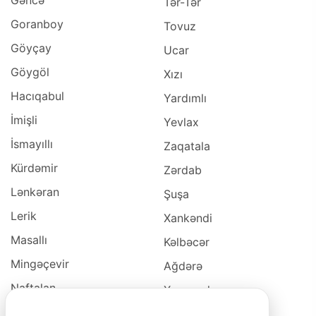
Gəncə
Tər-Tər
Goranboy
Tovuz
Göyçay
Ucar
Göygöl
Xızı
Hacıqabul
Yardımlı
İmişli
Yevlax
İsmayıllı
Zaqatala
Kürdəmir
Zərdab
Lənkəran
Şuşa
Lerik
Xankəndi
Masallı
Kəlbəcər
Mingəçevir
Ağdərə
Naftalan
Xocavəd
Naxçivan
Xocalı