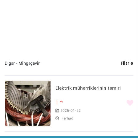
Divar kağızları (0)
Taxta-şalban (0)
Elektrik üçün hər şey (0)
Digər inşaat materialları (0)
Bakı (426)
Mingəçevir (1)
Digər - Mingəçevir
Filtrlə
Sumqayıt (1)
Elektrik mühərriklərinin təmiri
1
m
2026-01-22
Ferhad