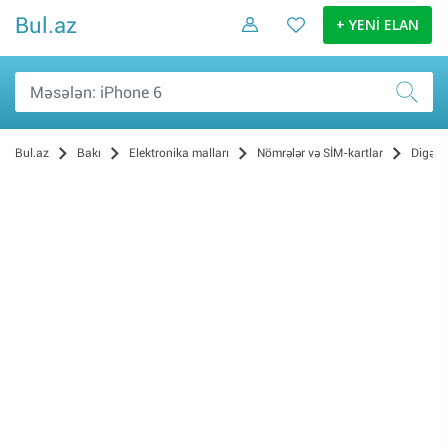
Bul.az
+ YENİ ELAN
Bul.az
Bakı
Elektronika malları
Nömrələr və SİM-kartlar
Digər
Bakcell (4)
Nar Mobile (3)
Azercell (2)
Naxtel (2)
Paket nömrələr (1)
Digər (0)