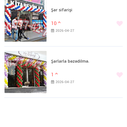
Şar sifarişi
10
m
2026-04-27
Şarlarla bəzədilmə.
1
m
2026-04-27