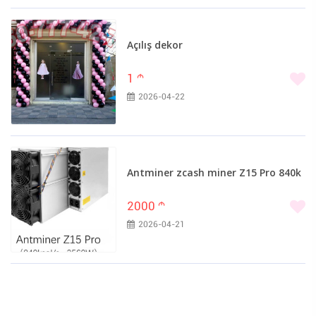
Açılış dekor
1
m
2026-04-22
Antminer zcash miner Z15 Pro 840k
2000
m
2026-04-21