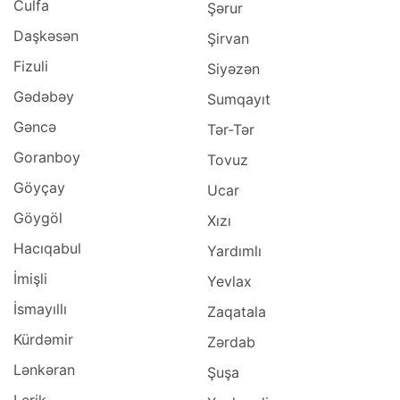
Culfa
Şərur
Daşkəsən
Şirvan
Fizuli
Siyəzən
Gədəbəy
Sumqayıt
Gəncə
Tər-Tər
Goranboy
Tovuz
Göyçay
Ucar
Göygöl
Xızı
Hacıqabul
Yardımlı
İmişli
Yevlax
İsmayıllı
Zaqatala
Kürdəmir
Zərdab
Lənkəran
Şuşa