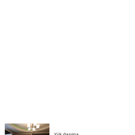
Yük daşıma