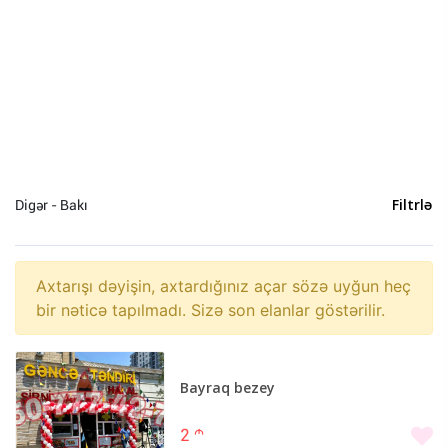
Digər - Bakı
Filtrlə
Axtarışı dəyişin, axtardığınız açar sözə uyğun heç
bir nəticə tapılmadı. Sizə son elanlar göstərilir.
Bayraq bezey
2
m