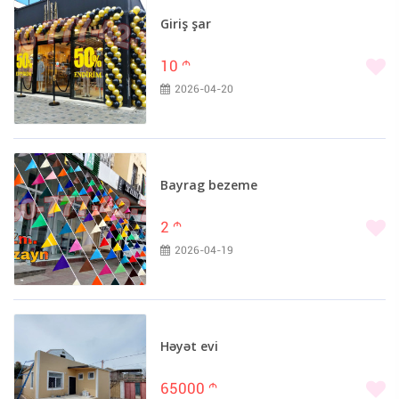
Giriş şar
10
m
2026-04-20
Bayrag bezeme
2
m
2026-04-19
Həyət evi
65000
m