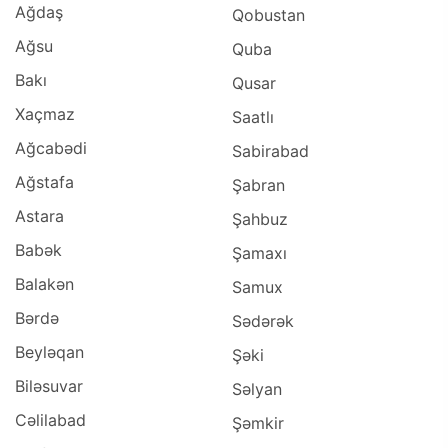
Ağdaş
Qobustan
Ağsu
Quba
Bakı
Qusar
Xaçmaz
Saatlı
Ağcabədi
Sabirabad
Ağstafa
Şabran
Astara
Şahbuz
Babək
Şamaxı
Balakən
Samux
Bərdə
Sədərək
Beyləqan
Şəki
Biləsuvar
Səlyan
Cəlilabad
Şəmkir