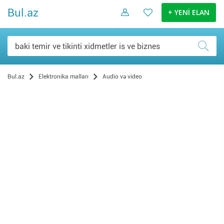
Bul.az
+ YENİ ELAN
Bul.az
Elektronika malları
Audio və video
MP3-pleyerlər (0)
Video, DVD və Blu-ray pleyerlər (0)
Musiqi mərkəzləri, maqnitolalar (0)
Musiqi albomları (0)
Filimlər (0)
Dinamik və sabvuferlər (0)
Videokameralar (0)