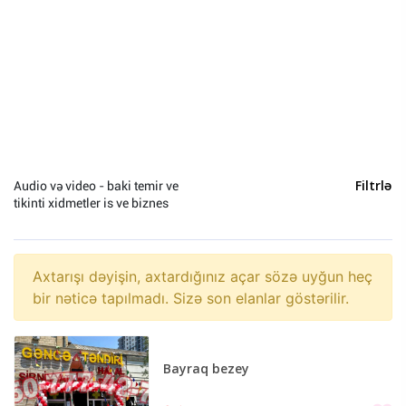
Televizor və proektorlar (0)
Qulaqlıqlar (0)
Audio və video - baki temir ve
Filtrlə
tikinti xidmetler is ve biznes
Axtarışı dəyişin, axtardığınız açar sözə uyğun heç
bir nəticə tapılmadı. Sizə son elanlar göstərilir.
Bayraq bezey