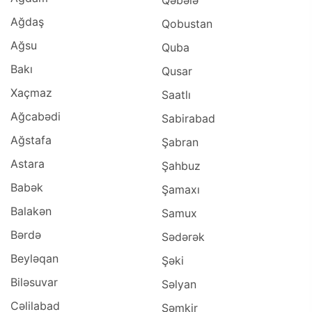
Qəbələ
Ağdaş
Qobustan
Ağsu
Quba
Bakı
Qusar
Xaçmaz
Saatlı
Ağcabədi
Sabirabad
Ağstafa
Şabran
Astara
Şahbuz
Babək
Şamaxı
Balakən
Samux
Bərdə
Sədərək
Beyləqan
Şəki
Biləsuvar
Səlyan
Cəlilabad
Şəmkir