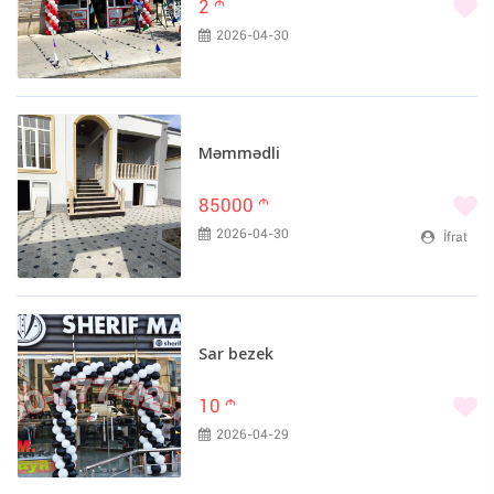
2
m
2026-04-30
Məmmədli
85000
m
2026-04-30
İfrat
Sar bezek
10
m
2026-04-29