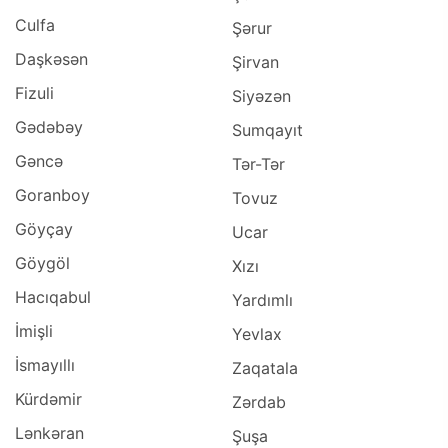
Culfa
Şərur
Daşkəsən
Şirvan
Fizuli
Siyəzən
Gədəbəy
Sumqayıt
Gəncə
Tər-Tər
Goranboy
Tovuz
Göyçay
Ucar
Göygöl
Xızı
Hacıqabul
Yardımlı
İmişli
Yevlax
İsmayıllı
Zaqatala
Kürdəmir
Zərdab
Lənkəran
Şuşa