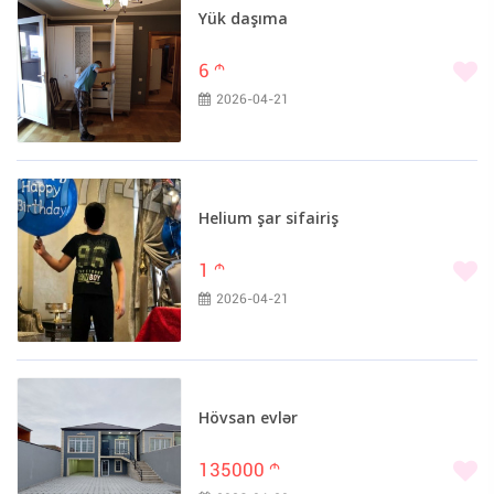
Yük daşıma
6
m
2026-04-21
Helium şar sifairiş
1
m
2026-04-21
Hövsan evlər
135000
m