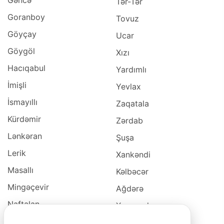
Gəncə
Tər-Tər
Goranboy
Tovuz
Göyçay
Ucar
Göygöl
Xızı
Hacıqabul
Yardımlı
İmişli
Yevlax
İsmayıllı
Zaqatala
Kürdəmir
Zərdab
Lənkəran
Şuşa
Lerik
Xankəndi
Masallı
Kəlbəcər
Mingəçevir
Ağdərə
Naftalan
Xocavəd
Naxçivan
Xocalı