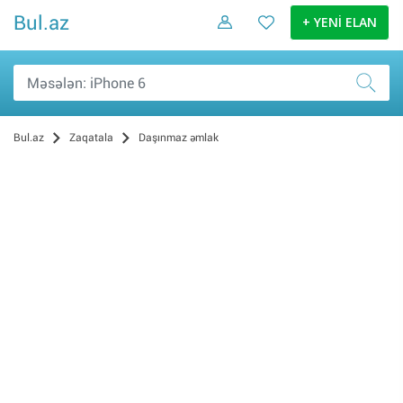
Bul.az
+ YENİ ELAN
Bul.az
Zaqatala
Daşınmaz əmlak
Həyət evləri (1)
Evlər (Mənzillər) (0)
Torpaq (0)
Xaricdə əmlak (0)
Obyektlər və ofislər (0)
Qarajlar (0)
Villalar, bağ evləri (0)