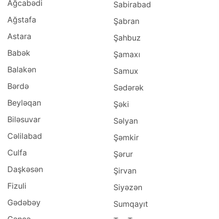
Ağcabədi
Şirvan (1)
Sabirabad
Siyəzən (1)
Ağstafa
Şabran
Zaqatala (1)
Astara
Şahbuz
Babək
Şamaxı
Balakən
Samux
Bərdə
Sədərək
Beyləqan
Şəki
Biləsuvar
Səlyan
Cəlilabad
Şəmkir
Culfa
Şərur
Daşkəsən
Şirvan
Fizuli
Siyəzən
Gədəbəy
Sumqayıt