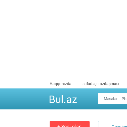
Haqqımızda
İstifadəçi razılaşması
Bul.az
+ Yeni elan