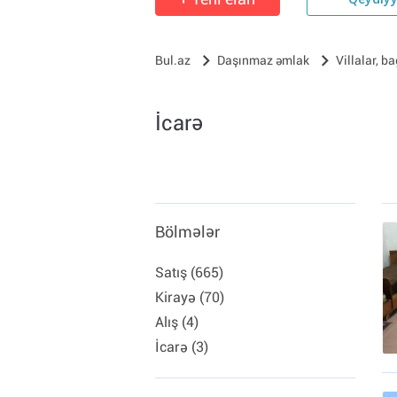
Qeydiy
Bul.az
Daşınmaz əmlak
Villalar, ba
İcarə
Bölmələr
Satış (665)
Kirayə (70)
Alış (4)
İcarə (3)