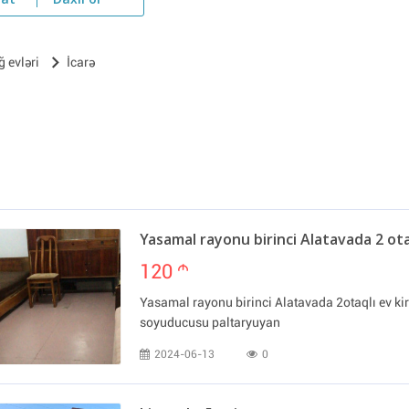
yat
Daxil ol
ğ evləri
İcarə
Yasamal rayonu birinci Alatavada 2 otaq
120
m
Yasamal rayonu birinci Alatavada 2otaqlı ev ki
soyuducusu paltaryuyan
2024-06-13
0