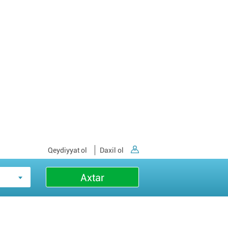
Qeydiyyat ol
Daxil ol
Axtar