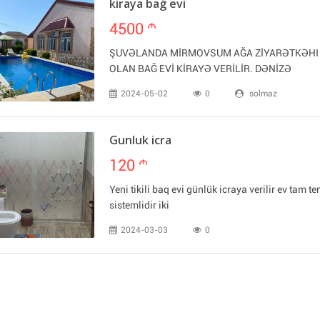
kiraya bağ evi
4500
m
ŞUVƏLANDA MİRMOVSUM AĞA ZİYARƏTKƏHI 
OLAN BAĞ EVİ KİRAYƏ VERİLİR. DƏNİZƏ
2024-05-02
0
solmaz
Gunluk icra
120
m
Yeni tikili baq evi günlük icraya verilir ev tam t
sistemlidir iki
2024-03-03
0