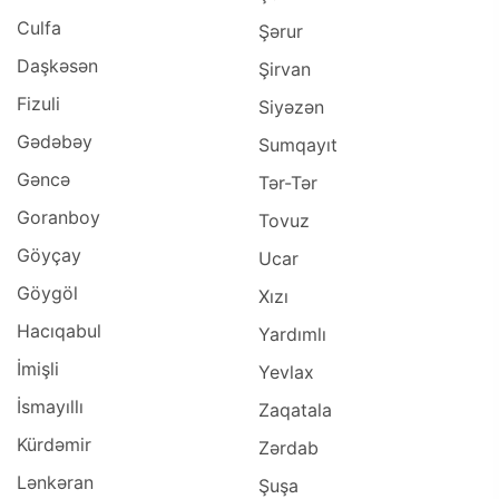
Culfa
Şərur
Daşkəsən
Şirvan
Fizuli
Siyəzən
Gədəbəy
Sumqayıt
Gəncə
Tər-Tər
Goranboy
Tovuz
Göyçay
Ucar
Göygöl
Xızı
Hacıqabul
Yardımlı
İmişli
Yevlax
İsmayıllı
Zaqatala
Kürdəmir
Zərdab
Lənkəran
Şuşa