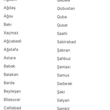
Qəbələ
Ağdaş
Qobustan
Ağsu
Quba
Bakı
Qusar
Xaçmaz
Saatlı
Ağcabədi
Sabirabad
Ağstafa
Şabran
Astara
Şahbuz
Babək
Şamaxı
Balakən
Samux
Bərdə
Sədərək
Beyləqan
Şəki
Biləsuvar
Səlyan
Cəlilabad
Şəmkir