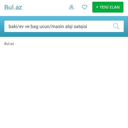
Bul.az
+ YENİ ELAN
Bul.az
Şəxsi əşyalar (0)
Elektronika malları (0)
Ev və bağ (0)
Daşınmaz əmlak (0)
İş və biznes (0)
Nəqliyyat (0)
Hobbi və asudə (0)