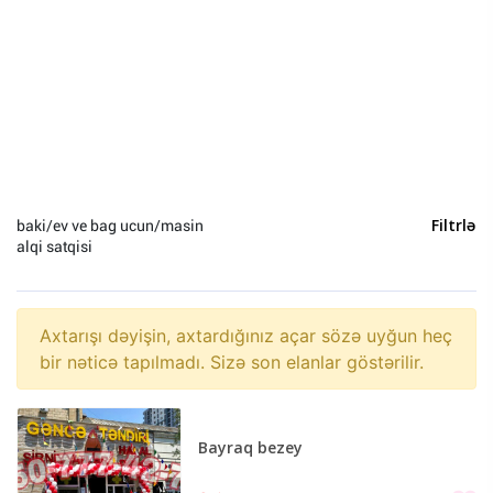
Heyvanlar (0)
Yeni il (0)
Sosial Şəbəkə və Oyun hesabları (0)
baki/ev ve bag ucun/masin
Filtrlə
alqi satqisi
Axtarışı dəyişin, axtardığınız açar sözə uyğun heç
bir nəticə tapılmadı. Sizə son elanlar göstərilir.
Bayraq bezey