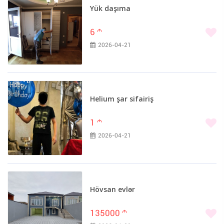
Yük daşıma
6
m
2026-04-21
Helium şar sifairiş
1
m
2026-04-21
Hövsan evlər
135000
m