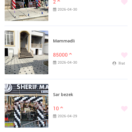
2
m
2026-04-30
Məmmədli
85000
m
2026-04-30
İfrat
Sar bezek
10
m
2026-04-29