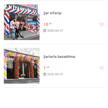
Şar sifarişi
10
m
2026-04-27
Şarlarla bəzədilmə.
1
m
2026-04-27