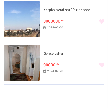
Kerpiczavod satílír Gencede
3000000
m
2024-05-30
Gəncə şəhəri
90000
m
2024-02-20