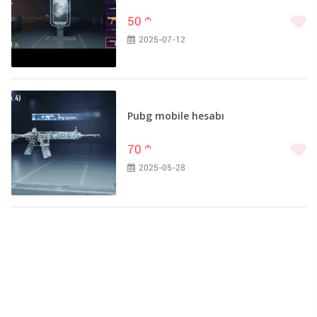
Ağsu (3)
50
m
Kürdəmir (3)
2025-07-12
Masallı (3)
Qusar (3)
Ağstafa (2)
Balakən (2)
Pubg mobile hesabı
Culfa (2)
İmişli (2)
70
m
Neftçala (2)
2025-05-28
Sabirabad (2)
Səlyan (2)
Şirvan (2)
Tovuz (2)
Beyləqan (1)
Oğuz (1)
Qax (1)