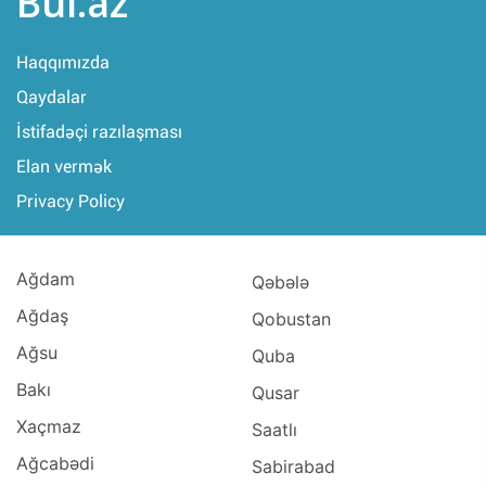
Bul.az
Haqqımızda
Qaydalar
İstifadəçi razılaşması
Elan vermək
Privacy Policy
Ağdam
Qəbələ
Ağdaş
Qobustan
Ağsu
Quba
Bakı
Qusar
Xaçmaz
Saatlı
Ağcabədi
Sabirabad