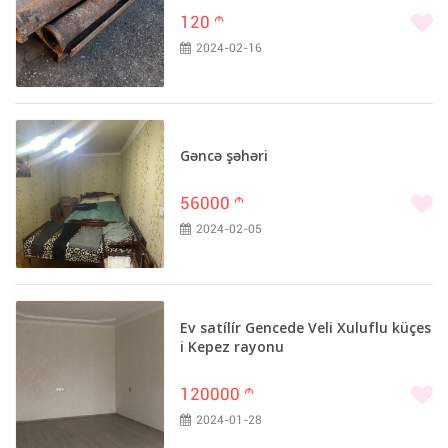
120
m
2024-02-16
Gəncə şəhəri
56000
m
2024-02-05
Ev satílír Gencede Veli Xuluflu küçes
i Kepez rayonu
120000
m
2024-01-28