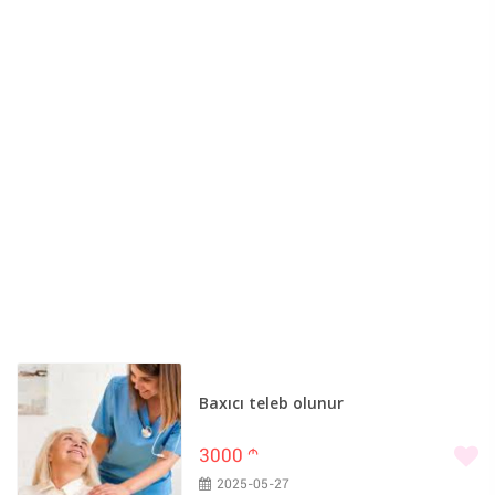
Qobustan (1)
Saatlı (1)
Şabran (1)
Samux (1)
Şəmkir (1)
Şərur (1)
Kəlbəcər (1)
Baxıcı teleb olunur
3000
m
2025-05-27