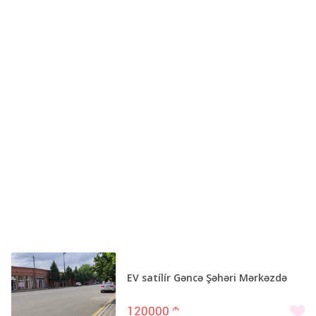
EV satílír Gəncə Şəhəri Mərkəzdə
120000
m