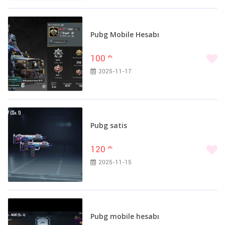
İsmayıllı (10)
Şəki (10)
Şamaxı (9)
Pubg Mobile Hesabı
Ucar (9)
100
m
Mingəçevir (8)
2025-11-17
Xızı (8)
Cəlilabad (7)
Babək (6)
Bərdə (6)
Pubg satis
Biləsuvar (6)
Hacıqabul (6)
120
m
Siyəzən (5)
2025-11-15
Astara (4)
Göyçay (4)
Qazax (4)
Ağdaş (3)
Pubg mobile hesabı