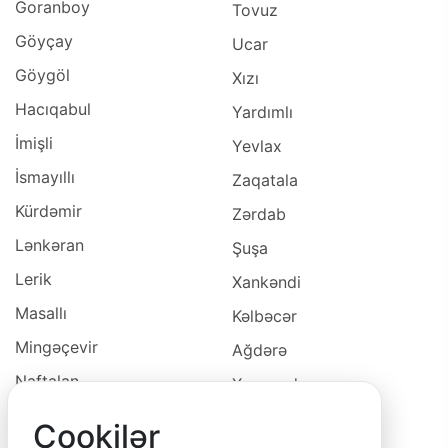
Goranboy
Tovuz
Göyçay
Ucar
Göygöl
Xızı
Hacıqabul
Yardımlı
İmişli
Yevlax
İsmayıllı
Zaqatala
Kürdəmir
Zərdab
Lənkəran
Şuşa
Lerik
Xankəndi
Masallı
Kəlbəcər
Mingəçevir
Ağdərə
Naftalan
Xocavəd
Naxçivan
Xocalı
Cookilər