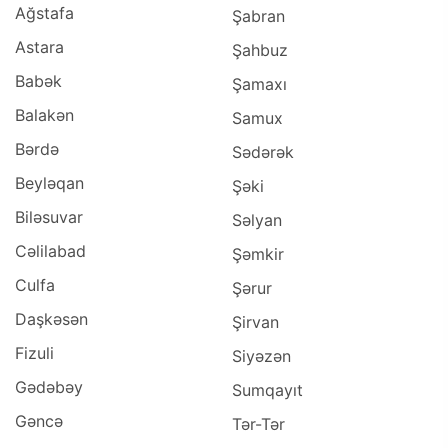
Ağstafa
Şabran
Astara
Şahbuz
Babək
Şamaxı
Balakən
Samux
Bərdə
Sədərək
Beyləqan
Şəki
Biləsuvar
Səlyan
Cəlilabad
Şəmkir
Culfa
Şərur
Daşkəsən
Şirvan
Fizuli
Siyəzən
Gədəbəy
Sumqayıt
Gəncə
Tər-Tər