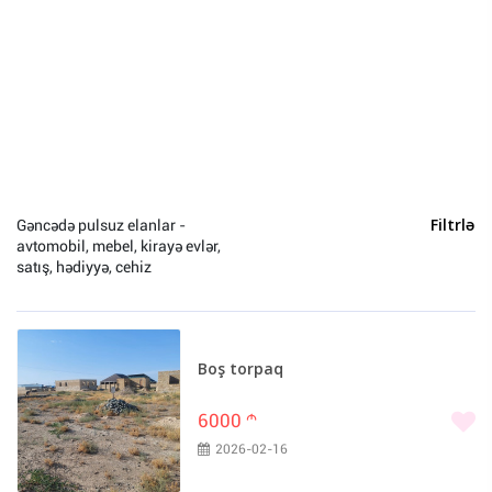
Hobbi və asudə (0)
Heyvanlar (0)
Yeni il (0)
Bakı (10088)
Sumqayıt (86)
Xaçmaz (29)
Gəncədə pulsuz elanlar -
Filtrlə
avtomobil, mebel, kirayə evlər,
Naxçivan (21)
satış, hədiyyə, cehiz
Gəncə (20)
Lənkəran (19)
Quba (15)
Boş torpaq
Zaqatala (14)
Ağcabədi (12)
6000
m
Ağdam (11)
2026-02-16
Qəbələ (11)