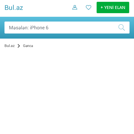
Bul.az
+ YENİ ELAN
Bul.az
Gəncə
Daşınmaz əmlak (9)
Elektronika malları (4)
Ev və bağ (3)
Sosial Şəbəkə və Oyun hesabları (2)
İş və biznes (1)
Şəxsi əşyalar (0)
Nəqliyyat (0)