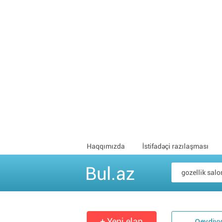
Haqqımızda
İstifadəçi razılaşması
Bul.az
+ Yeni elan