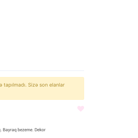
ə tapılmadı. Sizə son elanlar
q. Bayraq bezeme. Dekor