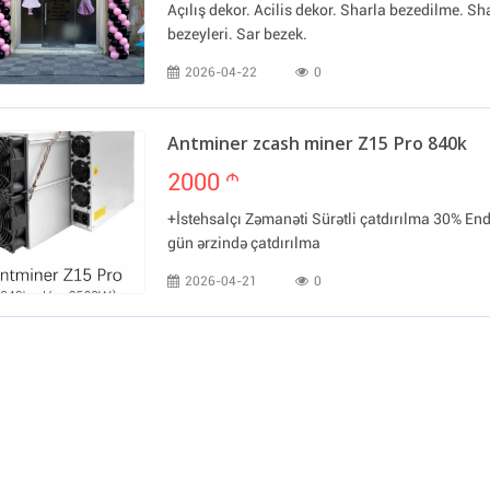
Açılış dekor. Acilis dekor. Sharla bezedilme. Sh
bezeyleri. Sar bezek.
2026-04-22
0
Antminer zcash miner Z15 Pro 840k
2000
m
+İstehsalçı Zəmanəti Sürətli çatdırılma 30% End
gün ərzində çatdırılma
2026-04-21
0