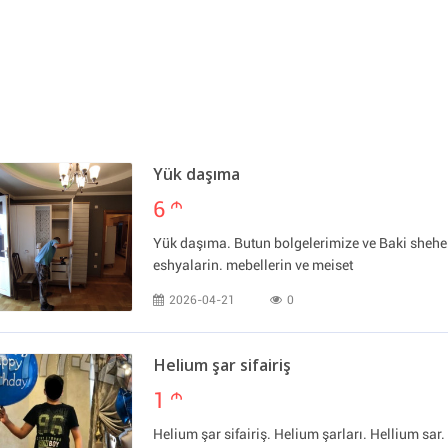
Yük daşıma
6
m
Yük daşıma. Butun bolgelerimize ve Baki sheher
eshyalarin. mebellerin ve meiset
2026-04-21
0
Helium şar sifairiş
1
m
Helium şar sifairiş. Helium şarları. Hellium sar. 