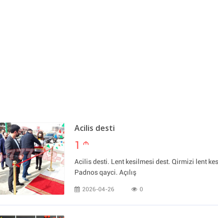
Acilis desti
1
m
Acilis desti. Lent kesilmesi dest. Qirmizi lent kes
Padnos qayci. Açılış
2026-04-26
0