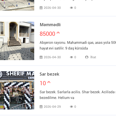
2026-04-30
0
Məmmədli
85000
m
Abşeron rayonu. Məhəmmədi qəs, əsas yola 50
həyət evi satilir. 9 daş kürsüdə
2026-04-30
0
İfrat
Sar bezek
10
m
Sar bezek. Sarlarla acilis. Shar bezek. Acilisda 
bezedilme. Helium və
2026-04-29
0