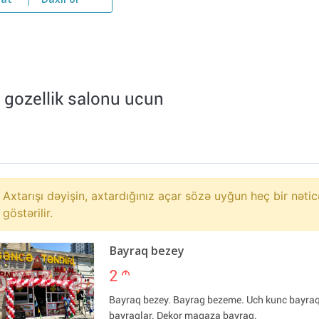
yat
Daxil ol
 - gozellik salonu ucun
Axtarışı dəyişin, axtardığınız açar sözə uyğun heç bir nətic
göstərilir.
Bayraq bezey
2
m
Bayraq bezey. Bayrag bezeme. Uch kunc bayra
bayraqlar. Dekor magaza bayraq.