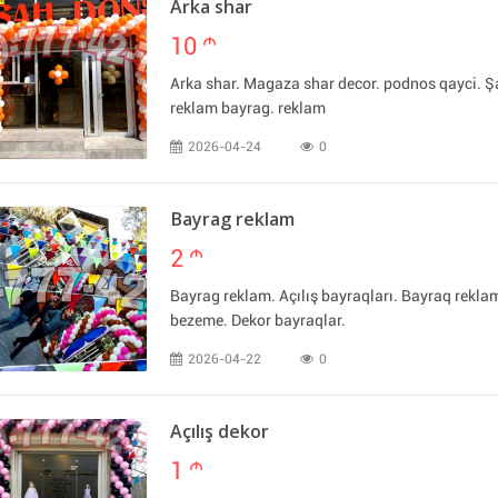
Arka shar
10
m
Arka shar. Magaza shar decor. podnos qayci. Şa
reklam bayrag. reklam
2026-04-24
0
Bayrag reklam
2
m
Bayrag reklam. Açılış bayraqları. Bayraq rekl
bezeme. Dekor bayraqlar.
2026-04-22
0
Açılış dekor
1
m