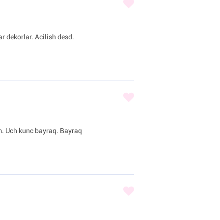
r dekorlar. Acilish desd.
am. Uch kunc bayraq. Bayraq