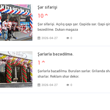
Şar sifarişi
10
m
Şar sifarişi. Açılış qapı şar. Qapida sar. Qapi q
bezedilme. Dukan magaza
2026-04-27
0
Şarlarla bəzədilmə.
1
m
Şarlarla bəzədilmə. Burulan sarlar. Grilanda 
sharlar. Reklam shar dekor.
2026-04-27
0