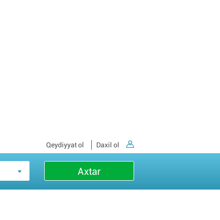
Qeydiyyat ol
Daxil ol
Axtar