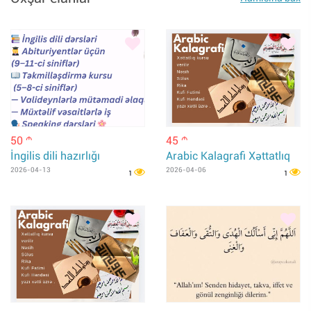
50
45
m
m
İngilis dili hazırlığı
Arabic Kalagrafi Xəttatlıq
2026-04-13
2026-04-06
1
1