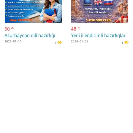
60
48
m
m
Azərbaycan dili hazırlığı
Yeni il endirimli hazırlıqlar
2026-01-12
2026-01-06
1
1