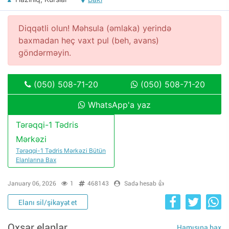
Diqqətli olun! Məhsula (əmlaka) yerində
baxmadan heç vaxt pul (beh, avans)
göndərməyin.
(050) 508-71-20
(050) 508-71-20
WhatsApp'a yaz
Tərəqqi-1 Tədris
Mərkəzi
Tərəqqi-1 Tədris Mərkəzi Bütün
Elanlarına Bax
January 06, 2026
1
468143
Sadə hesab 👍
Elanı sil/şikayət et
Oxşar elanlar
Hamısına bax