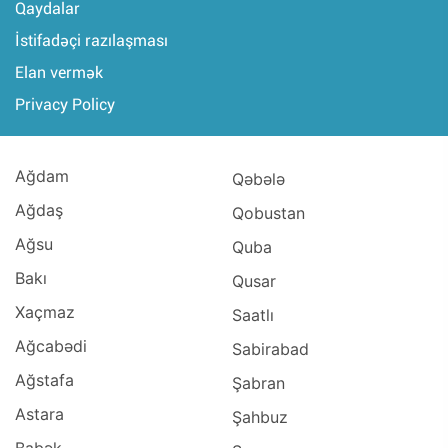
Qaydalar
İstifadəçi razılaşması
Elan vermək
Privacy Policy
Ağdam
Qəbələ
Ağdaş
Qobustan
Ağsu
Quba
Bakı
Qusar
Xaçmaz
Saatlı
Ağcabədi
Sabirabad
Ağstafa
Şabran
Astara
Şahbuz
Babək