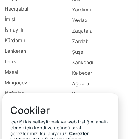
Hacıqabul
Yardımlı
İmişli
Yevlax
İsmayıllı
Zaqatala
Kürdəmir
Zərdab
Lənkəran
Şuşa
Lerik
Xankəndi
Masallı
Kəlbəcər
Mingəçevir
Ağdərə
Naftalan
Xocavəd
Naxçivan
Xocalı
Cookilər
Neftçala
Laçın
İçeriği kişiselleştirmek ve web trafiğini analiz
Oğuz
Cəbrayıl
etmek için kendi ve üçüncü taraf
çerezlerimizi kullanıyoruz.
Çerezler
Ordubad
Qubadlı