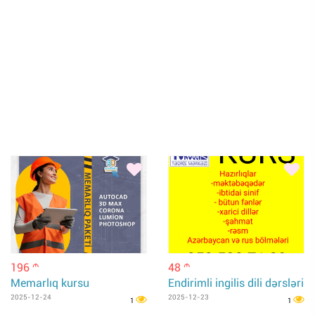
196
48
m
m
Memarlıq kursu
Endirimli ingilis dili dərsləri
2025-12-24
2025-12-23
1
1