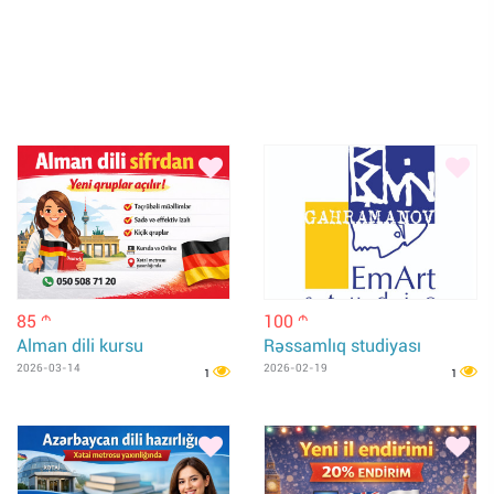
85
100
m
m
Alman dili kursu
Rəssamlıq studiyası
2026-03-14
2026-02-19
1
1