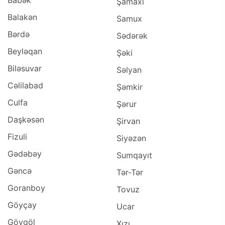
Şamaxı
Balakən
Samux
Bərdə
Sədərək
Beyləqan
Şəki
Biləsuvar
Səlyan
Cəlilabad
Şəmkir
Culfa
Şərur
Daşkəsən
Şirvan
Fizuli
Siyəzən
Gədəbəy
Sumqayıt
Gəncə
Tər-Tər
Goranboy
Tovuz
Göyçay
Ucar
Göygöl
Xızı