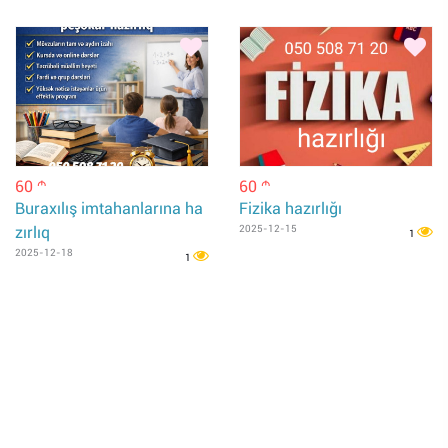
60
60
m
m
Buraxılış imtahanlarına ha
Fizika hazırlığı
zırlıq
2025-12-15
1
2025-12-18
1