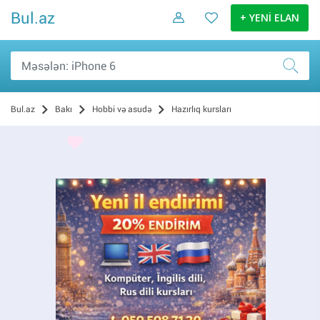
Bul.az
+ YENİ ELAN
Bul.az
Bakı
Hobbi və asudə
Hazırlıq kursları