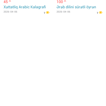
45
100
m
m
Xəttatliq Arabic Kalagrafi
Ərəb dilini sürətli öyrən
2026-04-06
2026-04-06
1
1