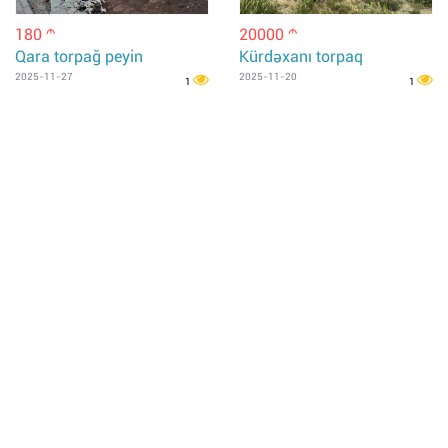
180
20000
m
m
Qara torpağ peyin
Kürdəxanı torpaq
2025-11-27
2025-11-20
1
1