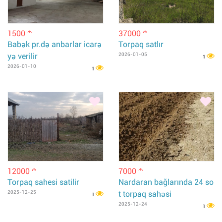
1500
37000
m
m
Babək pr.də anbarlar icarə
Torpaq satlır
yə verilir
2026-01-05
1
2026-01-10
1
12000
7000
m
m
Torpaq sahesi satilir
Nardaran bağlarında 24 so
2025-12-25
t torpaq sahəsi
1
2025-12-24
1