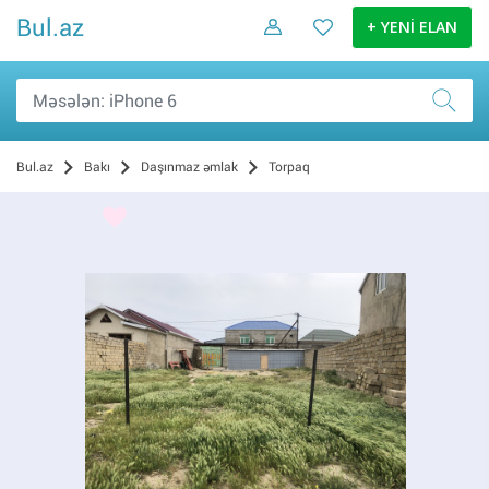
Bul.az
+ YENİ ELAN
Bul.az
Bakı
Daşınmaz əmlak
Torpaq