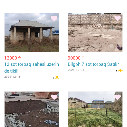
12000
90000
m
m
12 sot torpaq sahesi uzerin
Bilgəh 7 sot torpaq Satılır
de tikili
2025-12-01
1
2025-12-15
1