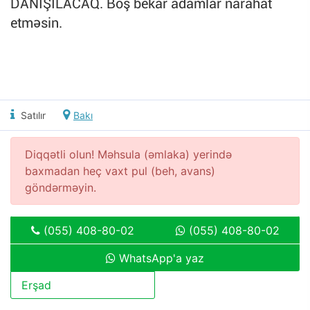
DANIŞILACAQ. Boş bekar adamlar narahat
etməsin.
Satılır
Bakı
Diqqətli olun! Məhsula (əmlaka) yerində
baxmadan heç vaxt pul (beh, avans)
göndərməyin.
(055) 408-80-02
(055) 408-80-02
WhatsApp'a yaz
Erşad