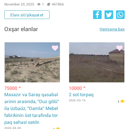
November 20, 2025
1
467866
Elanı sil/şikayət et
Oxşar elanlar
Hamısına bax
75000
10000
m
m
Masazır və Saray qəsəbəl
2 sot torpaq
ərinin arasında, "Duz gölü"
2026-03-16
1
ilə üzbəüz, “Damla” Mebel
fabrikinin üst tərəfində tor
paq sahəsi satılır.
2026-04-05