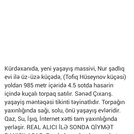
Kürdəxanıda, yeni yaşayış massivi, Nur şadlıq
evi ilə üz-üzə küçədə, (Tofiq Hüseynov küçəsi)
yoldan 985 metr içəridə 4.5 sotda hasarin
içində kuçalı torpaq satılır. Sənəd Çıxarış.
yaşayiş məntəqəsi tikinti təyinatlıdır. Torpağın
yaxınlığında sağı, solu, önü yaşayış evləridir.
Qaz, Su, İşıq, İnternet xətti tam yaxınlığında
yerləşir. REAL ALICI İLƏ SONDA QİYMƏT