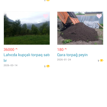
1
36000
180
m
m
Lahıcda kupçalı torpaq satı
Qara torpağ peyin
lır
2026-01-24
1
2026-03-14
1