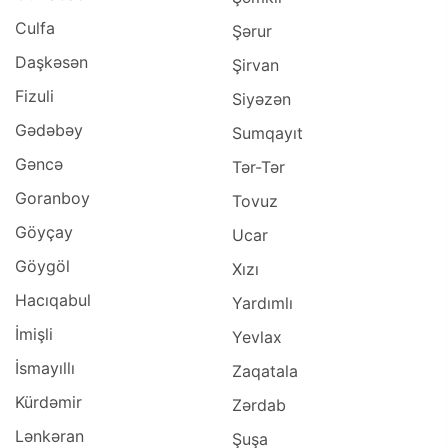
Culfa
Şərur
Daşkəsən
Şirvan
Fizuli
Siyəzən
Gədəbəy
Sumqayıt
Gəncə
Tər-Tər
Goranboy
Tovuz
Göyçay
Ucar
Göygöl
Xızı
Hacıqabul
Yardımlı
İmişli
Yevlax
İsmayıllı
Zaqatala
Kürdəmir
Zərdab
Lənkəran
Şuşa