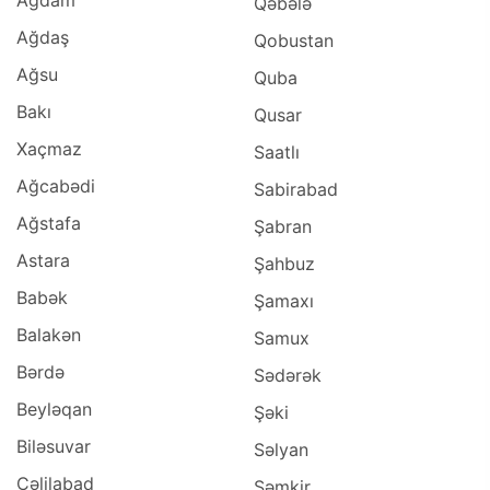
Qəbələ
Ağdaş
Qobustan
Ağsu
Quba
Bakı
Qusar
Xaçmaz
Saatlı
Ağcabədi
Sabirabad
Ağstafa
Şabran
Astara
Şahbuz
Babək
Şamaxı
Balakən
Samux
Bərdə
Sədərək
Beyləqan
Şəki
Biləsuvar
Səlyan
Cəlilabad
Şəmkir