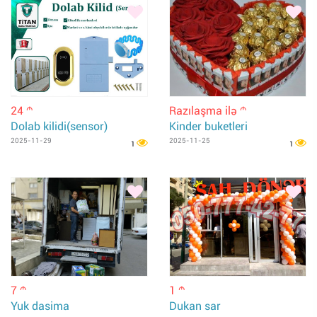
24
Razılaşma ilə
m
m
Dolab kilidi(sensor)
Kinder buketleri
2025-11-29
2025-11-25
1
1
7
1
m
m
Yuk dasima
Dukan sar