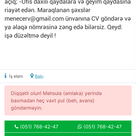
açıq; -Ofis daxili qaydalara və geyim qaydasına
riayət edən. Maraqlanan şəxslər
menecerv@gmail.com
ünvanına CV göndərə və
ya əlaqə nömrəsinə zəng edə bilərsiz. Qeyd:
işə düzəltmə deyil !
İş elanı
Bakı
Diqqətli olun! Məhsula (əmlaka) yerində
baxmadan heç vaxt pul (beh, avans)
göndərməyin.
(051) 768-42-47
(051) 768-42-47