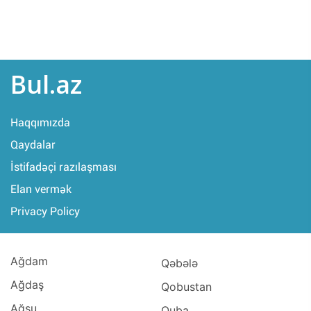
Bul.az
Haqqımızda
Qaydalar
İstifadəçi razılaşması
Elan vermək
Privacy Policy
Ağdam
Qəbələ
Ağdaş
Qobustan
Ağsu
Quba