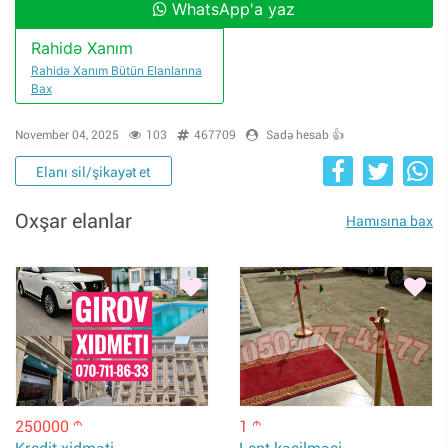
WhatsApp'a yaz
Rahidə Xanım
Rahidə Xanım Bütün Elanlarına
Bax
November 04, 2025
103
467709
Sadə hesab 👍
Elanı sil/şikayət et
Oxşar elanlar
Hamısına bax
250000
1
m
m