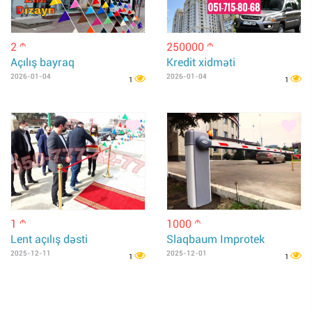
2
250000
m
m
Açılış bayraq
Kredit xidməti
2026-01-04
2026-01-04
1
1
1
1000
m
m
Lent açılış dəsti
Slaqbaum Improtek
2025-12-11
2025-12-01
1
1