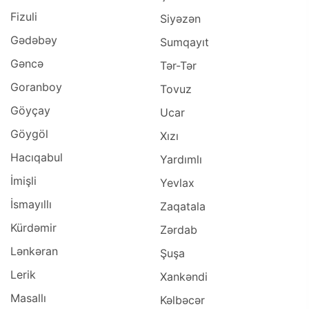
Fizuli
Siyəzən
Gədəbəy
Sumqayıt
Gəncə
Tər-Tər
Goranboy
Tovuz
Göyçay
Ucar
Göygöl
Xızı
Hacıqabul
Yardımlı
İmişli
Yevlax
İsmayıllı
Zaqatala
Kürdəmir
Zərdab
Lənkəran
Şuşa
Lerik
Xankəndi
Masallı
Kəlbəcər