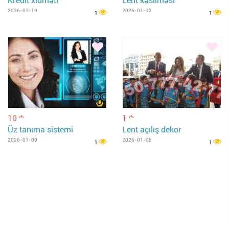
Kredit xidməti
Lent kəsilməsi
2026-01-19
2026-01-12
1
1
10
1
m
m
Üz tanıma sistemi
Lent açılış dekor
2026-01-09
2026-01-08
1
1