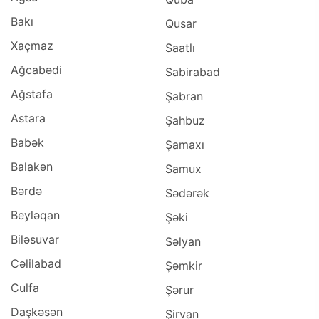
Bakı
Qusar
Xaçmaz
Saatlı
Ağcabədi
Sabirabad
Ağstafa
Şabran
Astara
Şahbuz
Babək
Şamaxı
Balakən
Samux
Bərdə
Sədərək
Beyləqan
Şəki
Biləsuvar
Səlyan
Cəlilabad
Şəmkir
Culfa
Şərur
Daşkəsən
Şirvan