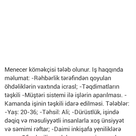
Menecer köməkçisi tələb olunur. Iş haqqında
məlumat: -Rəhbərlik tərəfindən qoyulan
öhdəliklərin vaxtında icrasl; -Təqdimatların
təşkili -Müştəri sistemi ilə işlərin aparılması. -
Kamanda işinin təşkili idarə edilməsi. Tələblər:
-Yaș: 20-36; -Təhsil: Ali; -Dürüstlük, işində
dəqiq və məsuliyyətli insanlarla xoş ünsiyyət
və səmimi rəftar; -Daimi inkişafa yeniliklərə