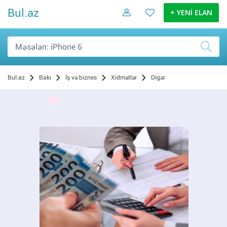
Bul.az
+ YENİ ELAN
Bul.az
Bakı
İş və biznes
Xidmətlər
Digər